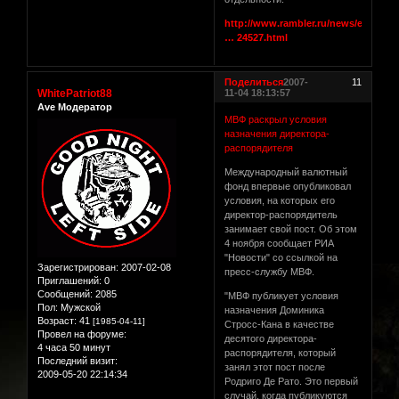
http://www.rambler.ru/news/econom
… 24527.html
Поделиться
2007-
11
WhitePatriot88
11-04 18:13:57
Ave Модератор
МВФ раскрыл условия
назначения директора-
распорядителя
Международный валютный
фонд впервые опубликовал
условия, на которых его
директор-распорядитель
занимает свой пост. Об этом
4 ноября сообщает РИА
"Новости" со ссылкой на
Зарегистрирован
: 2007-02-08
пресс-службу МВФ.
Приглашений:
0
Сообщений:
2085
"МВФ публикует условия
Пол:
Мужской
назначения Доминика
Возраст:
41
[1985-04-11]
Стросс-Кана в качестве
Провел на форуме:
десятого директора-
4 часа 50 минут
распорядителя, который
Последний визит:
занял этот пост после
2009-05-20 22:14:34
Родриго Де Рато. Это первый
случай, когда публикуются