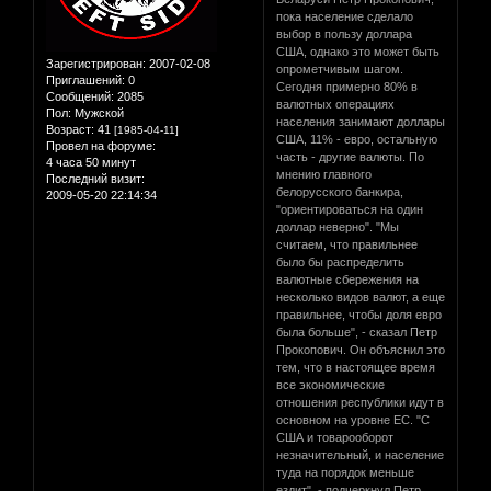
пока население сделало
выбор в пользу доллара
США, однако это может быть
Зарегистрирован
: 2007-02-08
опрометчивым шагом.
Приглашений:
0
Сегодня примерно 80% в
Сообщений:
2085
валютных операциях
Пол:
Мужской
населения занимают доллары
Возраст:
41
[1985-04-11]
США, 11% - евро, остальную
Провел на форуме:
часть - другие валюты. По
4 часа 50 минут
мнению главного
Последний визит:
белорусского банкира,
2009-05-20 22:14:34
"ориентироваться на один
доллар неверно". "Мы
считаем, что правильнее
было бы распределить
валютные сбережения на
несколько видов валют, а еще
правильнее, чтобы доля евро
была больше", - сказал Петр
Прокопович. Он объяснил это
тем, что в настоящее время
все экономические
отношения республики идут в
основном на уровне ЕС. "С
США и товарооборот
незначительный, и население
туда на порядок меньше
ездит", - подчеркнул Петр