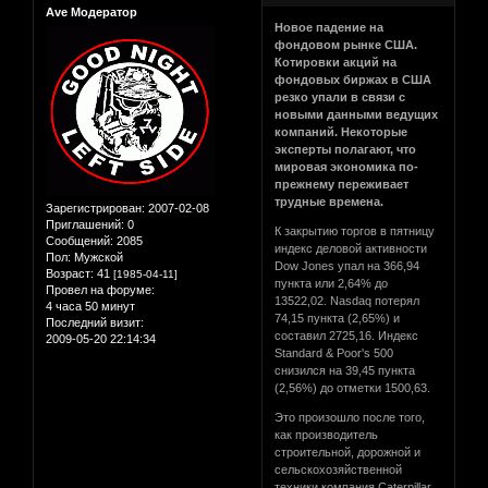
Ave Модератор
Новое падение на
фондовом рынке США.
Котировки акций на
фондовых биржах в США
резко упали в связи с
новыми данными ведущих
компаний. Некоторые
эксперты полагают, что
мировая экономика по-
прежнему переживает
трудные времена.
Зарегистрирован
: 2007-02-08
Приглашений:
0
К закрытию торгов в пятницу
Сообщений:
2085
индекс деловой активности
Пол:
Мужской
Dow Jones упал на 366,94
Возраст:
41
[1985-04-11]
пункта или 2,64% до
Провел на форуме:
13522,02. Nasdaq потерял
4 часа 50 минут
74,15 пункта (2,65%) и
Последний визит:
составил 2725,16. Индекс
2009-05-20 22:14:34
Standard & Poor's 500
снизился на 39,45 пункта
(2,56%) до отметки 1500,63.
Это произошло после того,
как производитель
строительной, дорожной и
сельскохозяйственной
техники компания Caterpillar