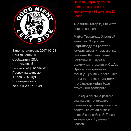
Цена на нефть достигла
нового абсолютного
максимума - 92 доллара 22
цента
Аналитики говорят, что и это -
еще не предел.
Майкл Тисфильд, биржевой
аналитик: "Спрос на
нефтепродукты растет с
Зарегистрирован
: 2007-02-08
каждым днем. К тому же, на
Приглашений:
0
Ближнем Востоке сейчас
Сообщений:
2085
неспокойно. Слухи о
Пол:
Мужской
возможном вторжении США в
Возраст:
41
[1985-04-11]
Иран и обострение на
Провел на форуме:
границе Турции и Ирака - все
4 часа 50 минут
это может привести к тому,
Последний визит:
что баррель нефти будет
2009-05-20 22:14:34
стоить 100 долларов".
Еще одна причина резкого
скачка цен - очередное
падение курса американской
валюты по отношению к
единой европейской. Теперь
за евро дают 1 доллар 40
центов.