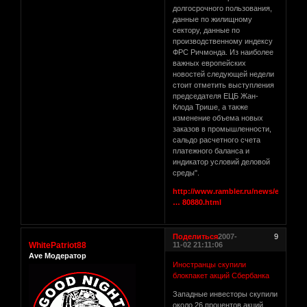
долгосрочного пользования,
данные по жилищному
сектору, данные по
производственному индексу
ФРС Ричмонда. Из наиболее
важных европейских
новостей следующей недели
стоит отметить выступления
председателя ЕЦБ Жан-
Клода Трише, а также
изменение объема новых
заказов в промышленности,
сальдо расчетного счета
платежного баланса и
индикатор условий деловой
среды".
http://www.rambler.ru/news/economy
… 80880.html
Поделиться
2007-
9
WhitePatriot88
11-02 21:11:06
Ave Модератор
Иностранцы скупили
блокпакет акций Сбербанка
Западные инвесторы скупили
около 26 процентов акций