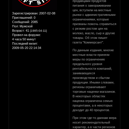
продавцами продуктов
питания о замораживании
цен, вступили на местные
Зарегистрирован
: 2007-02-08
рынки с административными
Приглашений:
0
ограничениями, которые
Сообщений:
2085
призваны помочь справиться
Пол:
Мужской
с резким ростом цен на
Возраст:
41
[1985-04-11]
молоко, масло, сыр и другие
Провел на форуме:
товары. Об этом пишет
4 часа 50 минут
газета "Коммерсант".
Последний визит:
2009-05-20 22:14:34
По данным издания, многие
местные власти приняли
меры по ограничению
предельного уровня
рентабельности компаний,
занимающихся
производством и сбытом
продукции. Иными словами,
регионы ограничивают
торговые наценки магазинов.
В некоторых областях
наценка ограничена семью
процентами, а в некоторых
доходит до 40 процентов.
При этом где-то даннам мера
носит рекомендательный
характер, а в части регионов