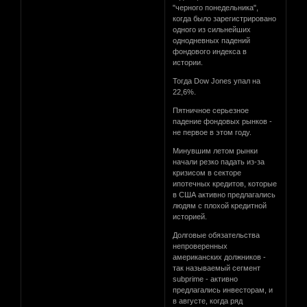
"черного понедельника",
когда было зарегистрировано
одного из сильнейших
однодневных падений
фондового индекса в
истории.
Тогда Dow Jones упал на
22,6%.
Пятничное серьезное
падение фондовых рынков -
не первое в этом году.
Минувшим летом рынки
начали резко падать из-за
кризисом в секторе
ипотечных кредитов, которые
в США активно предлагались
людям с плохой кредитной
историей.
Долговые обязательства
непроверенных
американских должников -
так называемый сегмент
subprime - активно
предлагались инвесторам, и
в августе, когда ряд