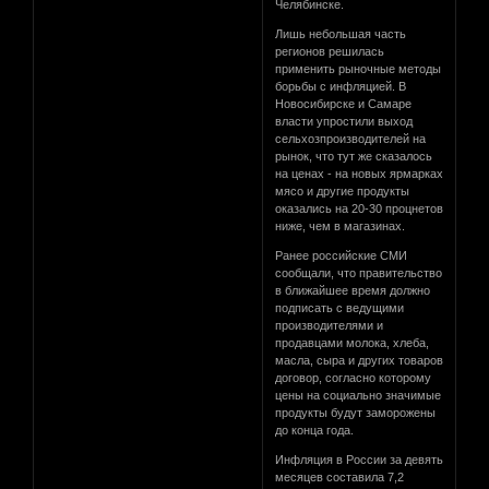
Челябинске.
Лишь небольшая часть
регионов решилась
применить рыночные методы
борьбы с инфляцией. В
Новосибирске и Самаре
власти упростили выход
сельхозпроизводителей на
рынок, что тут же сказалось
на ценах - на новых ярмарках
мясо и другие продукты
оказались на 20-30 процнетов
ниже, чем в магазинах.
Ранее российские СМИ
сообщали, что правительство
в ближайшее время должно
подписать с ведущими
производителями и
продавцами молока, хлеба,
масла, сыра и других товаров
договор, согласно которому
цены на социально значимые
продукты будут заморожены
до конца года.
Инфляция в России за девять
месяцев составила 7,2