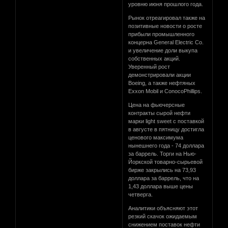
уровню июня прошлого года.
Рынок отреагировал также на
позитивные новости о росте
прибыли промышленного
концерна General Electric Co.
и увеличение доли выкупа
собственных акций.
Уверенный рост
демонстрировали акции
Boeing, а также нефтяных
Exxon Mobil и ConocoPhillips.
Цена на фьючерсные
контракты сырой нефти
марки light sweet с поставкой
в августе в пятницу достигла
ценового максимума
нынешнего года - 74 доллара
за баррель. Торги на Нью-
Йоркской товарно-сырьевой
бирже закрылись на 73,93
доллара за баррель, что на
1,43 доллара выше цены
четверга.
Аналитики объясняют этот
резкий скачок ожидаемым
снижением поставок нефти