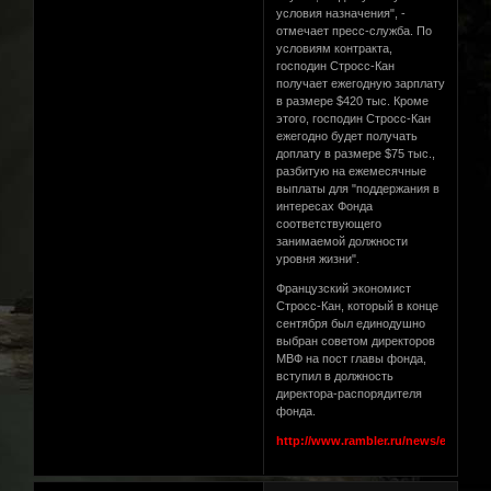
условия назначения", -
отмечает пресс-служба. По
условиям контракта,
господин Стросс-Кан
получает ежегодную зарплату
в размере $420 тыс. Кроме
этого, господин Стросс-Кан
ежегодно будет получать
доплату в размере $75 тыс.,
разбитую на ежемесячные
выплаты для "поддержания в
интересах Фонда
соответствующего
занимаемой должности
уровня жизни".
Французский экономист
Стросс-Кан, который в конце
сентября был единодушно
выбран советом директоров
МВФ на пост главы фонда,
вступил в должность
директора-распорядителя
фонда.
http://www.rambler.ru/news/economy