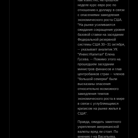
неделе курс евро рос по
отношению к доллару в связи
с опасениями замедления
экономического роста США.
"На рынке усиливаются
ожидания сокращения уровня
базовой ставки на заседании
Федеральной резервной
системы США 30--31 октября,
-- указывает аналитик УК
"ИнвестКапитал" Елена
Гусева. -- Помимо этого на
прошедшем заседании
министров финансов и глав
центробанков стран -- членов
"большой семерки" были
высказаны опасения
относительно возможного
замедления темпов
экономического роста в мире
в связи с углубляющимся
кризисом на рынке жилья в
США".
Правда, ожидать заметного
укрепления американской
валюты вряд ли стоит. По
мнению г-на Васильева,