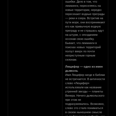
ошибки. Дело в том, что
лемминги, переселяясь на
новые территории, нередко
пересекают водные преграды
— реки и озера. Встретив на
пути море, они воспринимают
его как привычную водную
преграду и не страшась идут
на штурм, с опозданием
осознав свою ошибку.
Бывает, что лемминги в
поисках новых территорий
ползут вверх по почти
неприступным горным
склонам.
Люцифер — одно из имен
дьявола.
Имя Люцифер нигде в Библии
не встречается. В античности
слово «Люцифер»
использовали как название
утренней звезды — планеты
Венера. Ничего дьявольского
при этом не
подразумевалось. Возможно,
слово это стало пониматься
в своем нынешнем смысле