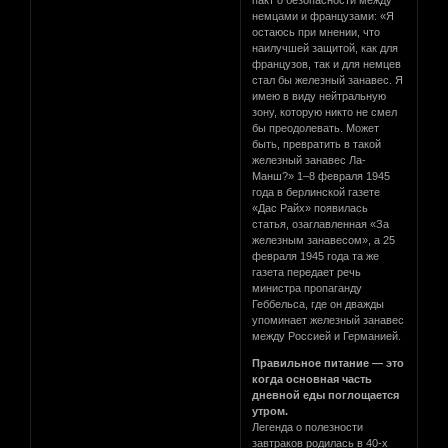
немцами и французами: «Я
остаюсь при мнении, что
наилучшей защитой, как для
французов, так и для немцев
стал бы железный занавес. Я
имею в виду нейтральную
зону, которую никто не смел
бы преодолевать. Может
быть, превратить в такой
железный занавес Ла-
Манш?» 1–8 февраля 1945
года в берлинской газете
«Дас Райх» появилась
статья, озаглавленная «За
железным занавесом», а 25
февраля 1945 года та же
газета передает речь
министра пропаганду
Геббельса, где он дважды
упоминает железный занавес
между Россией и Германией.
Правильное питание — это
когда основная часть
дневной еды поглощается
утром.
Легенда о полезности
завтраков родилась в 40-х