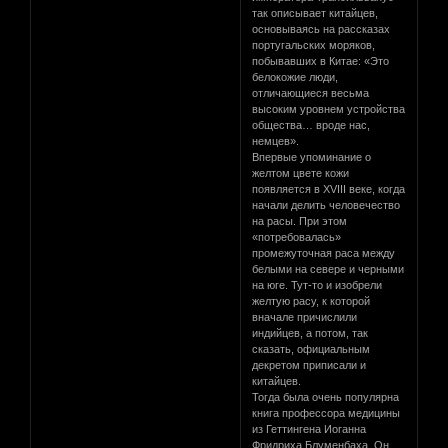
так описывает китайцев,
основываясь на рассказах
португальских моряков,
побывавших в Китае: «Это
белокожие люди,
отличающиеся весьма
высоким уровнем устройства
общества… вроде нас,
немцев».
Впервые упоминание о
желтом цвете кожи
появляется в XVIII веке, когда
начали делить человечество
на расы. При этом
«потребовалась»
промежуточная раса между
белыми на севере и черными
на юге. Тут-то и изобрели
желтую расу, к которой
вначале причислили
индийцев, а потом, так
сказать, официальным
декретом приписали и
китайцев.
Тогда была очень популярна
книга профессора медицины
из Геттингена Иоганна
Фридриха Блуменбаха. Он