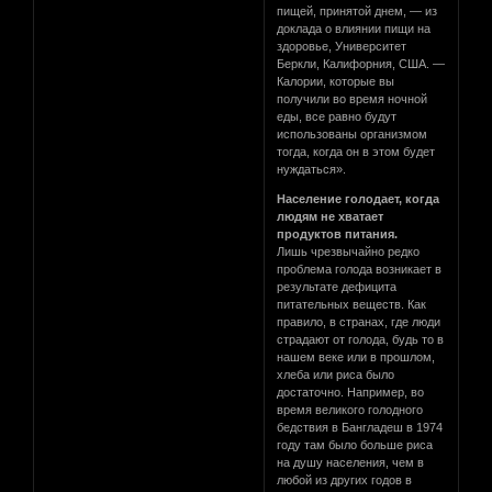
пищей, принятой днем, — из
доклада о влиянии пищи на
здоровье, Университет
Беркли, Калифорния, США. —
Калории, которые вы
получили во время ночной
еды, все равно будут
использованы организмом
тогда, когда он в этом будет
нуждаться».
Население голодает, когда
людям не хватает
продуктов питания.
Лишь чрезвычайно редко
проблема голода возникает в
результате дефицита
питательных веществ. Как
правило, в странах, где люди
страдают от голода, будь то в
нашем веке или в прошлом,
хлеба или риса было
достаточно. Например, во
время великого голодного
бедствия в Бангладеш в 1974
году там было больше риса
на душу населения, чем в
любой из других годов в