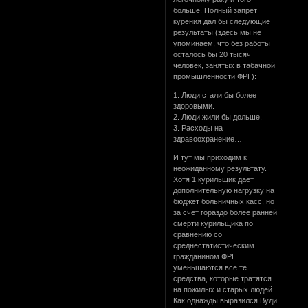
больше. Полный запрет
курения дал бы следующие
результаты (здесь мы не
упоминаем, что без работы
осталось бы 20 тысяч
человек, занятых в табачной
промышленности ФРГ):
1. Люди стали бы более
здоровыми.
2. Люди жили бы дольше.
3. Расходы на
здравоохранение…
И тут мы приходим к
неожиданному результату.
Хотя 1 курильщик дает
дополнительную нагрузку на
бюджет больничных касс, но
за счет гораздо более ранней
смерти курильщика по
сравнению со
среднестатистическим
гражданином ФРГ
уменьшаются все те
средства, которые тратятся
на пожилых и старых людей.
Как однажды выразился Вуди