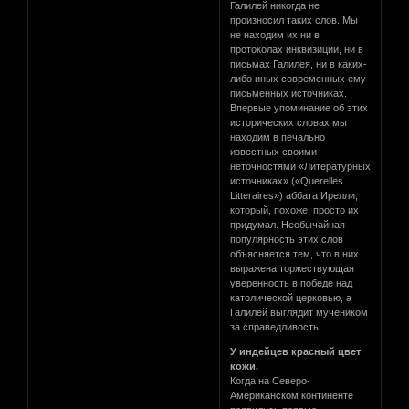
Галилей никогда не
произносил таких слов. Мы
не находим их ни в
протоколах инквизиции, ни в
письмах Галилея, ни в каких-
либо иных современных ему
письменных источниках.
Впервые упоминание об этих
исторических словах мы
находим в печально
известных своими
неточностями «Литературных
источниках» («Querelles
Litteraires») аббата Ирелли,
который, похоже, просто их
придумал. Необычайная
популярность этих слов
объясняется тем, что в них
выражена торжествующая
уверенность в победе над
католической церковью, а
Галилей выглядит мучеником
за справедливость.
У индейцев красный цвет
кожи.
Когда на Северо-
Американском континенте