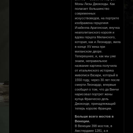
Моны Лизы Джоконды. Как
полагает большинство
современных
искусствоведов, на портрете
изображена герцогиня
Изабелла Арагонская, внучка
неаполитанского короля и
вдова герцога Миланского,
которая, как и Леонардо, жила
в конце XV века при
миланском дворе.
Теперешнее, и, как мы уже
знаем, неправильное
название картина получила
от итальянского историка
живописи Вазари, который в
1550 году, через 30 лет после
смерти Леонардо, впервые
сообщил о том, что да Винчи
нарисовал портрет жены
купца Франческо дель
Джоконде, принадлежащий
теперь королю Франции.
Больше всего мостов в
Венеции.
В Венеции 398 мостов, в
Амстердаме 1281, а в