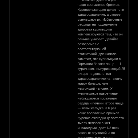
чаще воспаление бронхов.
Курение ежегодно делает сто
здравоохранение, а скорее
уменьшают их. Избыточные
расходы на поддержание
здоровья курильщика
компенсируются тем, что он
раньше умирает. Давайте
разберемся с
соответствующей
статистикой. Для начала
заметим, что курильщики в
Германии болеют чаще — 1
курильщик, выкуривающий 25
сигарет в день, стоит
здравоохранению на тысячу
марок больше, чем
некурящий человек. У
курильщиков вдвое чаще
наблюдаются поражения
сердца и печени, втрое чаще
— язвы желудка, в 6 раз
чаще воспаление бронхов.
Курение ежегодно делает сто
тысяч человек в ФРГ
инвалидами, дает 1/3 всех
раковых опухолей, а по
легочному раку и того