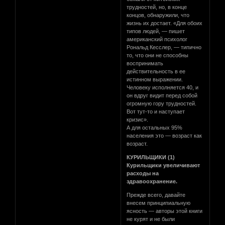
трудностей, но, в конце
концов, обнаружили, что
жизнь их достает. «Для обоих
типов людей, — пишет
американский психолог
Рональд Кесслер, — типично
то, что они не способны
воспринимать
действительность в ее
истинном выражении.
Человеку исполняется 40, и
он вдруг видит перед собой
огромную гору трудностей.
Вот тут-то и наступает
кризис».
А для остальных 95%
населения это — возраст как
возраст.
КУРИЛЬЩИКИ (1)
Курильщики увеличивают
расходы на
здравоохранение.
Прежде всего, давайте
внесем принципиальную
ясность — авторы этой книги
не курят и не были