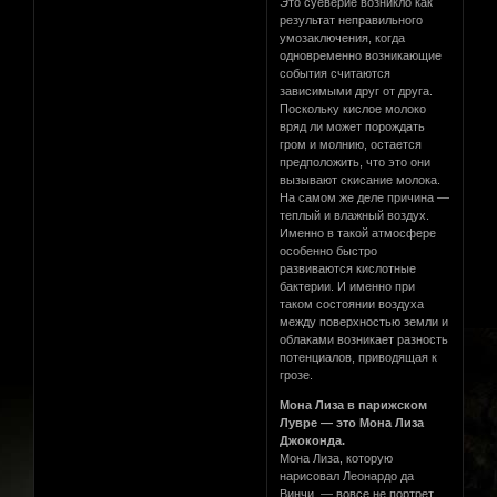
Это суеверие возникло как
результат неправильного
умозаключения, когда
одновременно возникающие
события считаются
зависимыми друг от друга.
Поскольку кислое молоко
вряд ли может порождать
гром и молнию, остается
предположить, что это они
вызывают скисание молока.
На самом же деле причина —
теплый и влажный воздух.
Именно в такой атмосфере
особенно быстро
развиваются кислотные
бактерии. И именно при
таком состоянии воздуха
между поверхностью земли и
облаками возникает разность
потенциалов, приводящая к
грозе.
Мона Лиза в парижском
Лувре — это Мона Лиза
Джоконда.
Мона Лиза, которую
нарисовал Леонардо да
Винчи, — вовсе не портрет