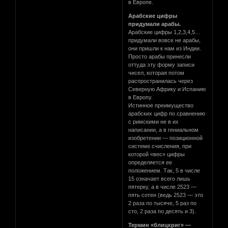
в Европе.
Арабские цифры
придумали арабы.
Арабские цифры 1,2,3,4,5…
придумали вовсе не арабы,
они пришли к нам из Индии.
Просто арабы принесли
оттуда эту форму записи
чисел, которая потом
распространилась через
Северную Африку и Испанию
в Европу.
Истинное преимущество
арабских цифр по сравнению
с римскими не в их
написании, а в гениальном
изобретении — позиционной
системе счисления, при
которой «вес» цифры
определяется ее
положением. Так, 5 в числе
15 означает всего лишь
пятерку, а в числе 2523 —
пять сотен (ведь 2523 — это
2 раза по тысяче, 5 раз по
сто, 2 раза по десять и 3).
Термин «блицкриг» —