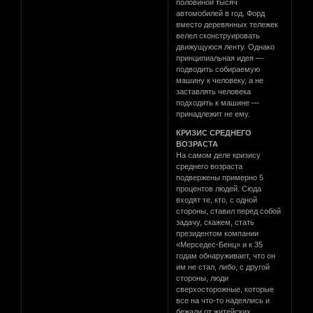
половиной тысяч
автомобилей в год. Форд
вместо деревянных тележек
велел сконструировать
движущуюся ленту. Однако
принципиальная идея —
подводить собираемую
машину к человеку, а не
заставлять человека
подходить к машине —
принадлежит не ему.
КРИЗИС СРЕДНЕГО
ВОЗРАСТА
На самом деле кризису
среднего возраста
подвержены примерно 5
процентов людей. Сюда
входят те, кто, с одной
стороны, ставил перед собой
задачу, скажем, стать
президентом компании
«Мерседес-Бенц» и к 35
годам обнаруживает, что он
им не стал, либо, с другой
стороны, люди
сверхосторожные, которые
все на что-то надеялись и
бежали от житейских