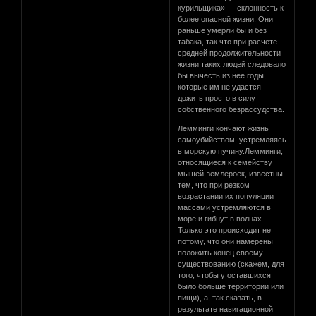
курильщика» — склонность к
более опасной жизни. Они
раньше умерли бы и без
табака, так что при расчете
средней продолжительности
жизни таких людей следовало
бы вычесть из нее годы,
которые им не удастся
дожить просто в силу
собственного безрассудства.
Лемминги кончают жизнь
самоубийством, устремляясь
в морскую пучину.Лемминги,
относящиеся к семейству
мышей-землероек, известны
тем, что при резком
возрастании их популяции
массами устремляются в
море и гибнут в волнах.
Только это происходит не
потому, что они намерены
положить конец своему
существованию (скажем, для
того, чтобы у оставшихся
было больше территории или
пищи), а, так сказать, в
результате навигационной