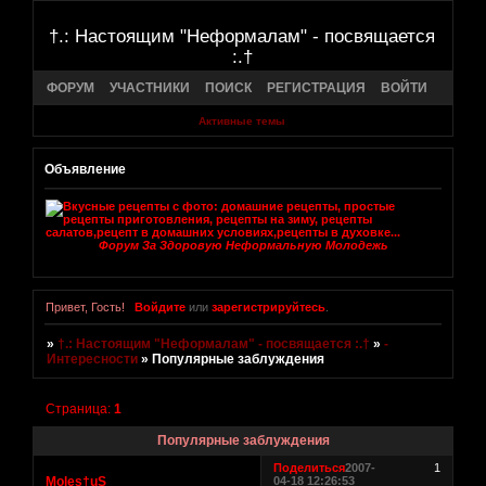
†.: Настоящим "Неформалам" - посвящается
:.†
ФОРУМ
УЧАСТНИКИ
ПОИСК
РЕГИСТРАЦИЯ
ВОЙТИ
Активные темы
Объявление
Форум За Здоровую Неформальную Молодежь
Привет, Гость!
Войдите
или
зарегистрируйтесь
.
»
†.: Настоящим "Неформалам" - посвящается :.†
»
-
Интересности
»
Популярные заблуждения
Страница:
1
Популярные заблуждения
Поделиться
2007-
1
Moles†uS
04-18 12:26:53