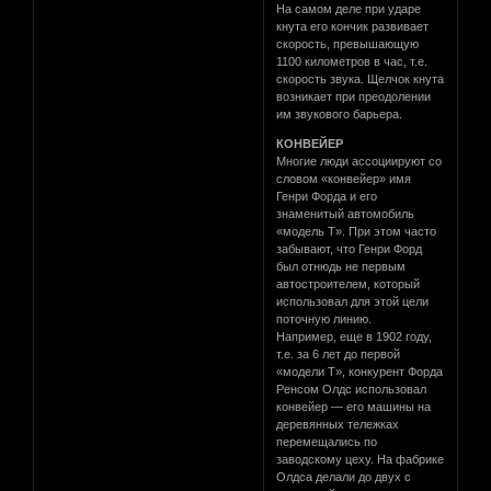
На самом деле при ударе
кнута его кончик развивает
скорость, превышающую
1100 километров в час, т.е.
скорость звука. Щелчок кнута
возникает при преодолении
им звукового барьера.
КОНВЕЙЕР
Многие люди ассоциируют со
словом «конвейер» имя
Генри Форда и его
знаменитый автомобиль
«модель Т». При этом часто
забывают, что Генри Форд
был отнюдь не первым
автостроителем, который
использовал для этой цели
поточную линию.
Например, еще в 1902 году,
т.е. за 6 лет до первой
«модели Т», конкурент Форда
Ренсом Олдс использовал
конвейер — его машины на
деревянных тележках
перемещались по
заводскому цеху. На фабрике
Олдса делали до двух с