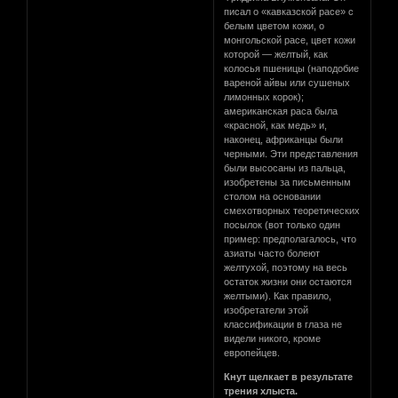
писал о «кавказской расе» с
белым цветом кожи, о
монгольской расе, цвет кожи
которой — желтый, как
колосья пшеницы (наподобие
вареной айвы или сушеных
лимонных корок);
американская раса была
«красной, как медь» и,
наконец, африканцы были
черными. Эти представления
были высосаны из пальца,
изобретены за письменным
столом на основании
смехотворных теоретических
посылок (вот только один
пример: предполагалось, что
азиаты часто болеют
желтухой, поэтому на весь
остаток жизни они остаются
желтыми). Как правило,
изобретатели этой
классификации в глаза не
видели никого, кроме
европейцев.
Кнут щелкает в результате
трения хлыста.