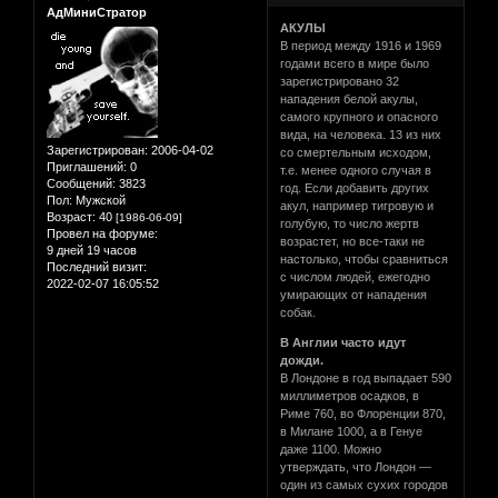
АдМиниСтратор
АКУЛЫ
В период между 1916 и 1969
годами всего в мире было
зарегистрировано 32
нападения белой акулы,
самого крупного и опасного
вида, на человека. 13 из них
Зарегистрирован
: 2006-04-02
со смертельным исходом,
Приглашений:
0
т.е. менее одного случая в
Сообщений:
3823
год. Если добавить других
Пол:
Мужской
акул, например тигровую и
Возраст:
40
[1986-06-09]
голубую, то число жертв
Провел на форуме:
возрастет, но все-таки не
9 дней 19 часов
настолько, чтобы сравниться
Последний визит:
с числом людей, ежегодно
2022-02-07 16:05:52
умирающих от нападения
собак.
В Англии часто идут
дожди.
В Лондоне в год выпадает 590
миллиметров осадков, в
Риме 760, во Флоренции 870,
в Милане 1000, а в Генуе
даже 1100. Можно
утверждать, что Лондон —
один из самых сухих городов