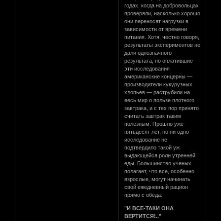
годах, когда на добровольцах
проверяли, насколько хорошо
они переносят нагрузки в
зависимости от времени
питания. Хотя, честно говоря,
результаты экспериментов не
дали однозначного
результата, но оплатившие
эти исследования
американские концерны —
производители кукурузных
хлопьев — раструбили на
весь мир о пользе плотного
завтрака, и с тех пор принято
считать завтрак таким
полезным. Прошло уже
пятьдесят лет, но ни одно
исследование не
подтвердило такой уж
выдающейся роли утренней
еды. Большинство ученых
полагает, что все, особенно
взрослые, могут начинать
свой ежедневный рацион
прямо с обеда.
"И ВСЕ-ТАКИ ОНА
ВЕРТИТСЯ!.."