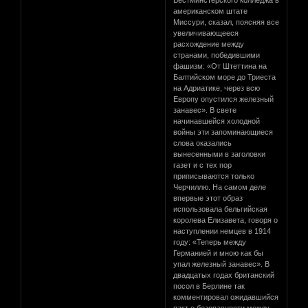
американском штате
Миссури, сказал, поясняя все
увеличивающееся
расхождение между
странами, победившими
фашизм: «От Штеттина на
Балтийском море до Триеста
на Адриатике, через всю
Европу опустился железный
занавес». В свете
начинавшейся холодной
войны эти запоминающиеся
слова оказались
вынесенными в заголовки
газет и с тех пор
приписываются только
Черчиллю. На самом деле
впервые этот образ
использовала бельгийская
королева Елизавета, говоря о
наступлении немцев в 1914
году: «Теперь между
Германией и мною как бы
упал железный занавес». В
двадцатых годах британский
посол в Берлине так
комментировал ожидавшийся
пакт о безопасности между