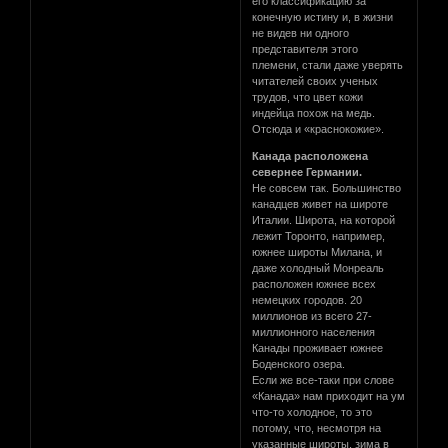
его классификацию за
конечную истину и, в жизни
не видев ни одного
представителя этого
племени, стали даже уверять
читателей своих ученых
трудов, что цвет кожи
индейца похож на медь.
Отсюда и «краснокожие».
Канада расположена
севернее Германии.
Не совсем так. Большинство
канадцев живет на широте
Италии. Широта, на которой
лежит Торонто, например,
южнее широты Милана, и
даже холодный Монреаль
расположен южнее всех
немецких городов. 20
миллионов из всего 27-
миллионного населения
Канады проживает южнее
Боденского озера.
Если же все-таки при слове
«Канада» нам приходит на ум
что-то холодное, то это
потому, что, несмотря на
указанные широты, зима в