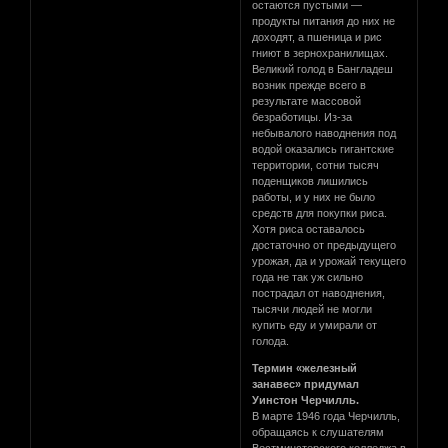
остаются пустыми —
продукты питания до них не
доходят, а пшеница и рис
гниют в зернохранилищах.
Великий голод в Бангладеш
возник прежде всего в
результате массовой
безработицы. Из-за
небывалого наводнения под
водой оказались гигантские
территории, сотни тысяч
поденщиков лишились
работы, и у них не было
средств для покупки риса.
Хотя риса оставалось
достаточно от предыдущего
урожая, да и урожай текущего
года не так уж сильно
пострадал от наводнения,
тысячи людей не могли
купить еду и умирали от
голода.
Термин «железный
занавес» придумал
Уинстон Черчилль.
В марте 1946 года Черчилль,
обращаясь к слушателям
Вестминстерского колледжа в