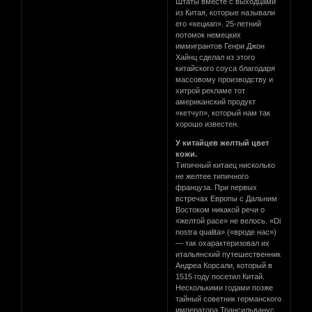
Штаты вместе с выходцами
из Китая, которые называли
его «кециап». 25-летний
потомок немецких
иммигрантов Генри Джон
Хайнц сделал из этого
китайского соуса благодаря
массовому производству и
хитрой рекламе тот
американский продукт
«кетчуп», который нам так
хорошо известен.
У китайцев желтый цвет
кожи.
Типичный китаец нисколько
не желтее типичного
француза. При первых
встречах Европы с Дальним
Востоком никакой речи о
«желтой расе» не велось. «Di
nostra qualita» («вроде нас»)
— так охарактеризовал их
итальянский путешественник
Андреа Корсали, который в
1515 году посетил Китай.
Несколькими годами позже
тайный советник германского
императора Трансильванус