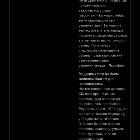
из-за Евангелия от Исайи, где
применительно к
вавилонскому царю
говорится: «Ты упал с неба,
ты — сверкающий сын
утренней зари. Ты упал на
землю, повелитель народов».
Позднее отцы церкви увидели
в этом намек на «истинного»
сатану. Получилось
следующее соотношение:
сатана = царь вавилонский =
сын утренней зари =
утренняя звезда = Люцифер.
Медицина всегда была
великим благом для
человечества.
Честно говоря, еще до конца
XIX века врач был, как
правило, куда опаснее для
пациента, чем его болезнь.
Еще примерно в 1910 году, по
оценке историков медицины,
у среднестатистического
больного было не больше
половины шансов улучшить
свое здоровье, если он
попадал в руки