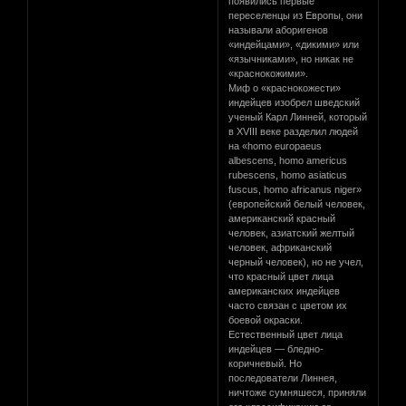
появились первые
переселенцы из Европы, они
называли аборигенов
«индейцами», «дикими» или
«язычниками», но никак не
«краснокожими».
Миф о «краснокожести»
индейцев изобрел шведский
ученый Карл Линней, который
в XVIII веке разделил людей
на «homo europaeus
albescens, homo americus
rubescens, homo asiaticus
fuscus, homo africanus niger»
(европейский белый человек,
американский красный
человек, азиатский желтый
человек, африканский
черный человек), но не учел,
что красный цвет лица
американских индейцев
часто связан с цветом их
боевой окраски.
Естественный цвет лица
индейцев — бледно-
коричневый. Но
последователи Линнея,
ничтоже сумняшеся, приняли