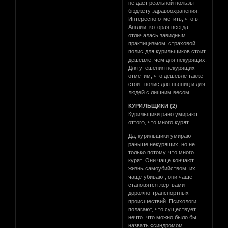
не дает реальной пользы
бюджету здравоохранения.
Интересно отметить, что в
Англии, которая всегда
отличалась завидным
практицизмом, страховой
полис для курильщиков стоит
дешевле, чем для некурящих.
Для утешения некурящих
отметим, что дешевле также
стоит полис для пьяниц и для
людей с лишним весом.
КУРИЛЬЩИКИ (2)
Курильщики рано умирают
оттого, что много курят.
Да, курильщики умирают
раньше некурящих, но не
только потому, что много
курят. Они чаще кончают
жизнь самоубийством, их
чаще убивают, они чаще
становятся жертвами
дорожно-транспортных
происшествий. Психологи
полагают, что существует
нечто, что можно было бы
назвать «синдромом