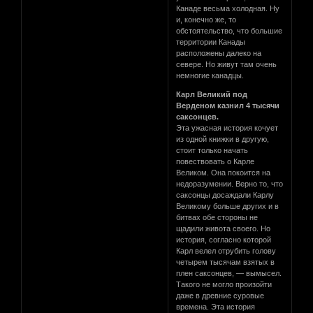
Канаде весьма холодная. Ну
и, конечно же, то
обстоятельство, что большие
территории Канады
расположены далеко на
севере. Но живут там очень
немногие канадцы.
Карл Великий под
Верденом казнил 4 тысячи
саксонцев.
Эта ужасная история кочует
из одной книжки в другую,
стоит только начать
повествовать о Карле
Великом. Она покоится на
недоразумении. Верно то, что
саксонцы досаждали Карлу
Великому больше других и в
битвах обе стороны не
щадили живота своего. Но
история, согласно которой
Карл велел отрубить голову
четырем тысячам взятых в
плен саксонцев, — вымысел.
Такого не могло произойти
даже в древние суровые
времена. Эта история