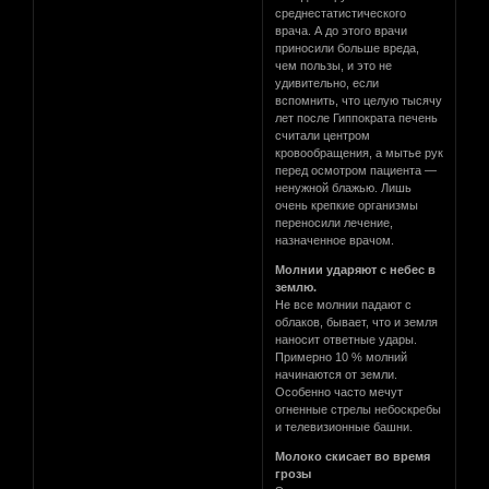
среднестатистического
врача. А до этого врачи
приносили больше вреда,
чем пользы, и это не
удивительно, если
вспомнить, что целую тысячу
лет после Гиппократа печень
считали центром
кровообращения, а мытье рук
перед осмотром пациента —
ненужной блажью. Лишь
очень крепкие организмы
переносили лечение,
назначенное врачом.
Молнии ударяют с небес в
землю.
Не все молнии падают с
облаков, бывает, что и земля
наносит ответные удары.
Примерно 10 % молний
начинаются от земли.
Особенно часто мечут
огненные стрелы небоскребы
и телевизионные башни.
Молоко скисает во время
грозы