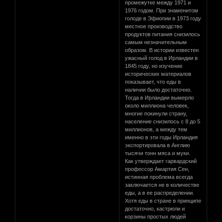
промежутке между 1971 и
1976 годом. При знаменитом
голоде в Эфиопии в 1973 году
местное производство
продуктов питания снизилось
самым незначительным
образом. В истории известен
ужасный голод в Ирландии в
1845 году, но изучение
исторических материалов
показывает, что еды в
наличии было достаточно.
Тогда в Ирландии вымерло
около миллиона человек,
многие покинули страну,
население снизилось с 8 до 5
миллионов, а между тем
именно в эти годы Ирландия
экспортировала в Англию
тысячи тонн мяса и муки.
Как утверждает гарвардский
профессор Амартия Сен,
истинная проблема всегда
заключается не в количестве
еды, а в ее распределении.
Хотя еды в стране в принципе
достаточно, кастрюли и
корзины простых людей