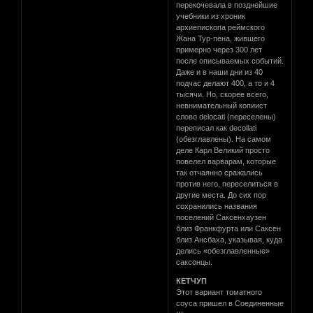
перекочевала в позднейшие
учебники из хроник
архиепископа реймского
Жана Тур-пена, жившего
примерно через 300 лет
после описываемых событий.
Даже и в наши дни из 40
подчас делают 400, а то и 4
тысячи. Но, скорее всего,
невнимательный копиист
слово delocati (переселены)
переписал как decollati
(обезглавлены). На самом
деле Карл Великий просто
повелел варварам, которые
так отчаянно сражались
против него, переселиться в
другие места. До сих пор
сохранились названия
поселений Саксенхаузен
близ Франкфурта или Саксен
близ Ансбаха, указывая, куда
делись «обезглавленные»
саксонцы.
КЕТЧУП
Этот вариант томатного
соуса пришел в Соединенные