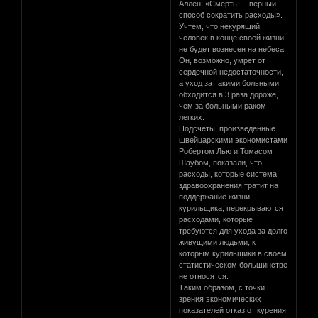
Аллен: «Смерть — верный
способ сократить расходы».
Учтем, что некурящий
человек в конце своей жизни
не будет вознесен на небеса.
Он, возможно, умрет от
сердечной недостаточности,
а уход за такими больными
обходится в 3 раза дороже,
чем за больными раком
легких.
Подсчеты, произведенные
швейцарскими экономистами
Робертом Лью и Томасом
Шаубом, показали, что
расходы, которые система
здравоохранения тратит на
поддержание жизни
курильщика, перекрываются
расходами, которые
требуются для ухода за долго
живущими людьми, к
которым курильщики в своем
статистическом большинстве
не относятся.
Таким образом, с точки
зрения экономических
показателей отказ от курения