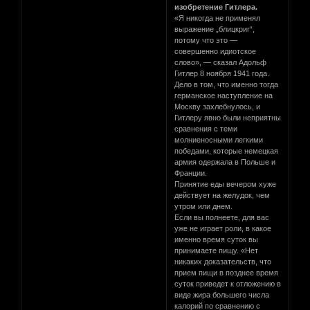
изобретение Гитлера.
«Я никогда не применял
выражение „блицкриг“,
потому что это —
совершенно идиотское
слово», — сказал Адольф
Гитлер 8 ноября 1941 года.
Дело в том, что именно тогда
германское наступление на
Москву захлебнулось, и
Гитлеру явно были неприятны
сравнения с теми
молниеносными легкими
победами, которые немецкая
армия одержала в Польше и
Франции.
Принятие еды вечером хуже
действует на желудок, чем
утром или днем.
Если вы полнеете, для вас
уже не играет роли, в какое
именно время суток вы
принимаете пищу. «Нет
никаких доказательств, что
прием пищи в позднее время
суток приведет к отложению в
виде жира большего числа
калорий по сравнению с