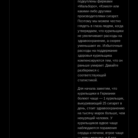
подкуплены фирмами
«Мальборо», «Кэмел» или
какими-либо другими
производителями сигарет.
Поэтому мы можем честно
глядеть в глаза людям, когда
утверждаем, что курильщики
не увеличивают расходы на
здравоохранение, а скорее
уменьшают их. Избыточные
расходы на поддержание
здоровья курильщика
компенсируются тем, что он
раньше умирает. Давайте
разберемся с
соответствующей
статистикой.
Для начала заметим, что
курильщики в Германии
болеют чаще — 1 курильщик,
выкуривающий 25 сигарет в
день, стоит здравоохранению
на тысячу марок больше, чем
некурящий человек. У
курильщиков вдвое чаще
наблюдаются поражения
сердца и печени, втрое чаще
— язвы желудка, в 6 раз