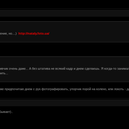
ение, но....)
http://nataly.foto.ua/
ивчик очень даже... А без штатива не всякий кадр и днем сделаешь. Я когда-то занима
ить...
-же придпочитаю днем с рук фотографировать, упорчик порой на колено, или локоть - да
Бывает)..