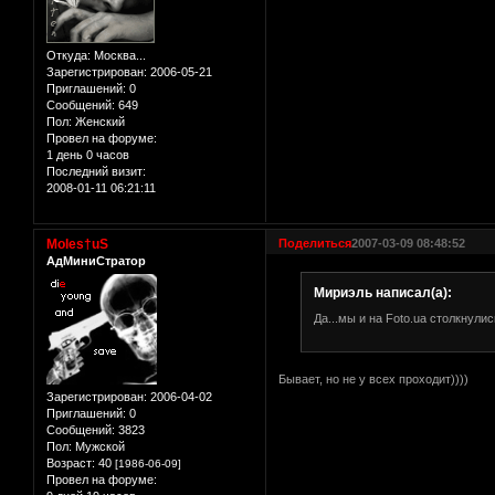
Откуда:
Москва...
Зарегистрирован
: 2006-05-21
Приглашений:
0
Сообщений:
649
Пол:
Женский
Провел на форуме:
1 день 0 часов
Последний визит:
2008-01-11 06:21:11
Moles†uS
Поделиться
2007-03-09 08:48:52
АдМиниСтратор
Мириэль написал(а):
Да...мы и на Foto.ua столкнулись
Бывает, но не у всех проходит))))
Зарегистрирован
: 2006-04-02
Приглашений:
0
Сообщений:
3823
Пол:
Мужской
Возраст:
40
[1986-06-09]
Провел на форуме: