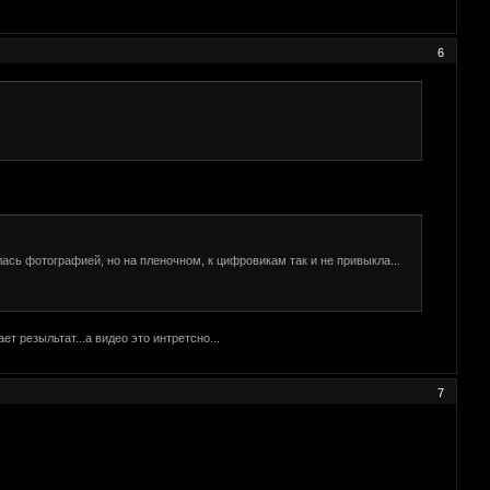
6
лась фотографией, но на пленочном, к цифровикам так и не привыкла...
ет резыльтат...а видео это интретсно...
7