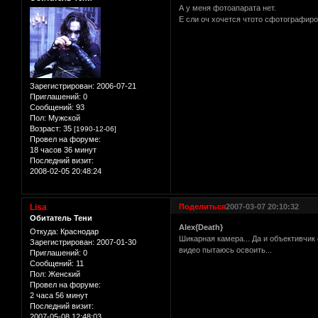
А у меня фотоапарата нет.
Е сли оч хочется чтото сфотографиро
Зарегистрирован
: 2006-07-21
Приглашений:
0
Сообщений:
93
Пол:
Мужской
Возраст:
35
[1990-12-06]
Провел на форуме:
18 часов 36 минут
Последний визит:
2008-02-05 20:48:24
Lisa
Поделиться
2007-03-07 20:10:32
Обитатель Тени
Alex{Death}
Откуда:
Краснодар
Шикарная камера... Да и объективчик 
Зарегистрирован
: 2007-01-30
видео пытаюсь освоить...
Приглашений:
0
Сообщений:
11
Пол:
Женский
Провел на форуме:
2 часа 56 минут
Последний визит:
2007-05-08 12:48:03