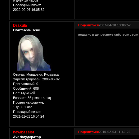
9 дней 19 часов
Последний визит:
2022-02-07 16:05:52
Drakula
Поделиться
2007-04-30 13:06:57
Обитатель Тени
недавно в депреснеке снёс всю свою к
Откуда:
Мордовия, Рузаевка
Зарегистрирован
: 2006-06-02
Приглашений:
0
Сообщений:
608
Пол:
Мужской
Возраст:
36
[1989-09-10]
Провел на форуме:
1 день 1 час
Последний визит:
2021-11-01 16:54:24
hewibassist
Поделиться
2010-02-03 11:42:22
Ave Флудератор