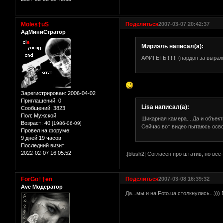
Moles†uS
Поделиться
2007-03-07 20:42:37
АдМиниСтратор
Мириэль написал(а):
АФИГЕТЬ!!!!!!! (пардон за выраж
Зарегистрирован
: 2006-04-02
Приглашений:
0
Lisa написал(а):
Сообщений:
3823
Пол:
Мужской
Шикарная камера... Да и объект
Возраст:
40
[1986-06-09]
Сейчас вот видео пытаюсь осво
Провел на форуме:
9 дней 19 часов
Последний визит:
2022-02-07 16:05:52
:|blush2| Согласен про штатив, но все
ForGo††en
Поделиться
2007-03-08 16:39:32
Ave Модератор
Да...мы и на Foto.ua столкнулись...))) 