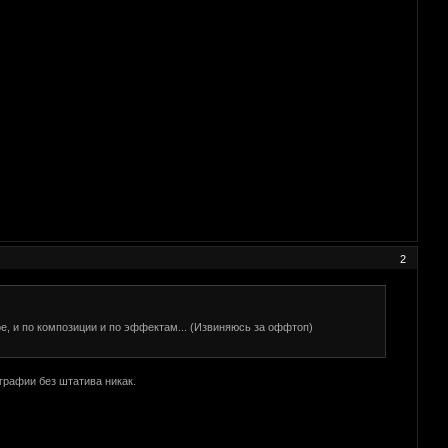
2
, и по композиции и по эффектам... (Извиняюсь за оффтоп)
графии без штатива никак.