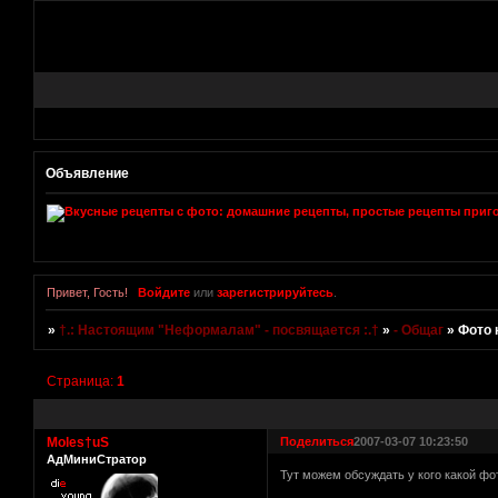
Объявление
Привет, Гость!
Войдите
или
зарегистрируйтесь
.
»
†.: Настоящим "Неформалам" - посвящается :.†
»
- Общаг
»
Фото к
Страница:
1
Moles†uS
Поделиться
2007-03-07 10:23:50
АдМиниСтратор
Тут можем обсуждать у кого какой фо