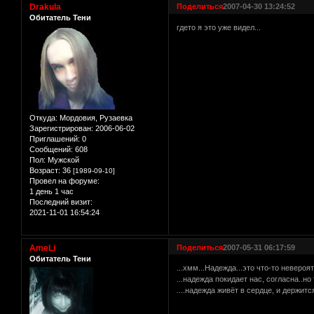
Drakula
Поделиться
2007-04-30 13:24:52
Обитатель Тени
гдето я это уже видел...
Откуда:
Мордовия, Рузаевка
Зарегистрирован
: 2006-06-02
Приглашений:
0
Сообщений:
608
Пол:
Мужской
Возраст:
36
[1989-09-10]
Провел на форуме:
1 день 1 час
Последний визит:
2021-11-01 16:54:24
AmeLi
Поделиться
2007-05-31 06:17:59
Обитатель Тени
...хмм...Надежда...это что-то невероя
...надежда покидает нас, согласна..но
....надежда живёт в сердце, и держится