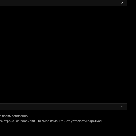
8
9
ё взаимосвязанно...
о страха, от бессилия что либо изменить, от усталости бороться....