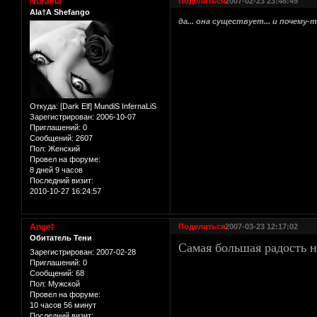
Nuraina
Поделиться
2007-02-23 23:48:49
Ala†A Shefango
да... она существует... и почему
Откуда:
[Dark Elf] MundiS InfernaLiS
Зарегистрирован
: 2006-10-07
Приглашений:
0
Сообщений:
2607
Пол:
Женский
Провел на форуме:
8 дней 9 часов
Последний визит:
2010-10-27 16:24:57
Angel
Поделиться
2007-03-23 12:17:02
Обитатель Тени
Самая большая радость на
Зарегистрирован
: 2007-02-28
Приглашений:
0
Сообщений:
68
Пол:
Мужской
Провел на форуме:
10 часов 56 минут
Последний визит: