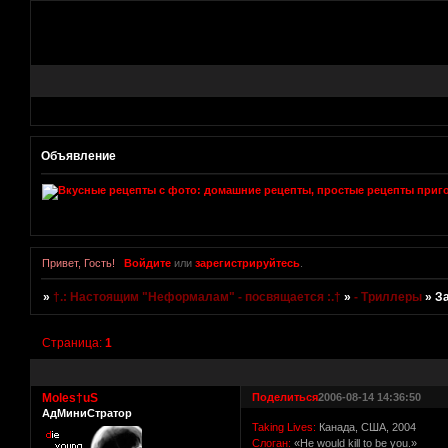
Объявление
Привет, Гость!
Войдите
или
зарегистрируйтесь
.
»
†.: Настоящим "Неформалам" - посвящается :.†
»
- Триллеры
»
За
Страница:
1
Moles†uS
Поделиться
2006-08-14 14:36:50
АдМиниСтратор
Taking Lives:
Канада, США, 2004
Слоган:
«He would kill to be you.»