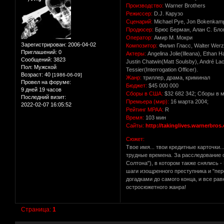
Производство:
Warner Brothers
Режисcер:
D.J. Карузо
Сценарий:
Michael Pye, Jon Bokenkam
Продюсер:
Брюс Берман, Алан С. Блом
Оператор:
Амир М. Мокри
Зарегистрирован
: 2006-04-02
Композитор:
Филип Гласс, Walter Wer
Приглашений:
0
Актеры:
Angelina Jolie(Illeana), Ethan
Сообщений:
3823
Justin Chatwin(Matt Soulsby), André La
Пол:
Мужской
Tessier(Interrogation Officer).
Возраст:
40
[1986-06-09]
Жанр:
триллер, драма, криминал
Провел на форуме:
Бюджет:
$45 000 000
9 дней 19 часов
Сборы в США:
$32 682 342; Сборы в м
Последний визит:
Премьера (мир):
16 марта 2004;
2022-02-07 16:05:52
Рейтинг MPAA:
R
Время:
103 мин
Сайты:
http://takinglives.warnerbros
Сюжет:
Твое имя... твои кредитные карточки.
трудные времена. За расследование 
Солтона"), в котором также снялись 
шаги изощренного преступника и "пер
догадками до самого конца, и все ра
остросюжетного жанра!
Страница:
1