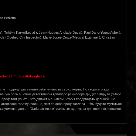
e Perrotta
tte), Tchéky Karyo(Leclair), Jean-Hugues Anglade(Duval), Paul Dano(Young Asher),
oulin(Québec City Inspector), Marie-Josée Croze(Medical Examiner), Christian
rbros.fr/movies/takinglives/
и лет подряд присваивал себе личности своих жертв. Но скоро его ждут
лавную роль в новом детективном триллере режиссера Ди Джея Карузо ("Море
е предстоит узнать, что движет маньяком, чтобы предугадать дальнейшие
агентессе гораздо больше, чем та себе представляла... "Вы будете мучаться
дсказуемость делает "Забирая жизни" лакомым кусочком для всех поклонников