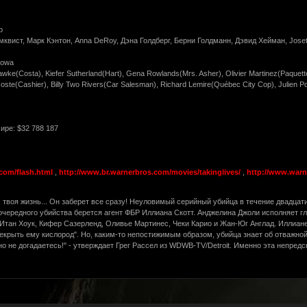
p
квист, Марк Кэнтон, Anna DeRoy, Дэна Голдберг, Берни Голдманн, Дэвид Хейман, Josett
zowa
 Hawke(Costa), Kiefer Sutherland(Hart), Gena Rowlands(Mrs. Asher), Olivier Martinez(Paque
coste(Cashier), Billy Two Rivers(Car Salesman), Richard Lemire(Québec City Cop), Julien P
ире: $32 788 187
.com/flash.html
,
http://www.br.warnerbros.com/movies/takinglives/
,
http://www.warne
.. твоя жизнь... Он заберет все сразу! Неуловимый серийный убийца в течение двадцат
очередного убийства берется агент ФБР Иллиана Скотт. Анджелина Джоли исполняет г
- Итан Хоук, Кифер Сазерленд, Оливье Мартинес, Чеки Карио и Жан-Юг Англад. Иллиан
екрыть ему кислород". Но, каким-то непостижимым образом, убийца знает об отважной 
вно не догадаетесь!" - утверждает Грег Рассел из WDWB-TV/Detroit. Именно эта непре