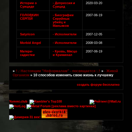
Истории о
- Депрессия и
2020-03-20
Суициде
Суицид
ГОЛОВКИН
- Биографии
2007-06-19
СЕРГЕЙ
Серийных
убийц и
Маньяков
Satyricon
- Исполнители
2007-12-05
Morbid Angel
- Исполнители
2008-03-08
Матери-
- Кровь, Мясцо
2007-06-19
садистки
и Криминал
»
†.: Настоящим "Неформалам" - посвящается :.†
»
- Живой
Организм
»
10 способов изменить свою жизнь к лучшему
создать форум бесплатно
Yummi.club
[реклама вместо картинки]