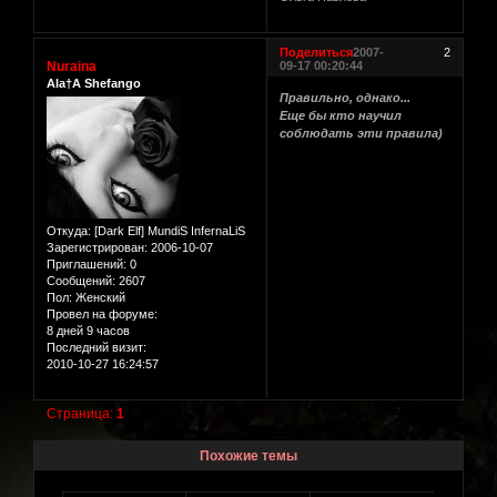
Поделиться
2007-
2
Nuraina
09-17 00:20:44
Ala†A Shefango
Правильно, однако...
Еще бы кто научил
соблюдать эти правила)
Откуда:
[Dark Elf] MundiS InfernaLiS
Зарегистрирован
: 2006-10-07
Приглашений:
0
Сообщений:
2607
Пол:
Женский
Провел на форуме:
8 дней 9 часов
Последний визит:
2010-10-27 16:24:57
Страница:
1
Похожие темы