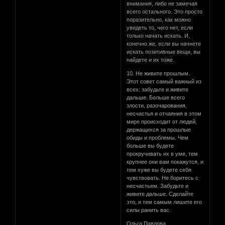
внимания, либо не замечая
всего остального. Это просто
поразительно, как можно
увидеть то, чего нет, если
только начать искать. И,
конечно же, если вы начнете
искать позитивные вещи, вы
найдете и их тоже.
10. Не живите прошлым.
Этот совет самый важный из
всех: забудьте и живите
дальше. Больше всего
злости, разочарования,
несчастья и отчаяния в этом
мире происходит от людей,
держащихся за прошлые
обиды и проблемы. Чем
больше вы будете
прокручивать их в уме, тем
крупнее они вам покажутся, и
тем хуже вы будете себя
чувствовать. Не боритесь с
несчастьем. Забудьте и
живите дальше. Сделайте
это, и тем самым лишите его
силы ранить вас.
Ольга Павлова