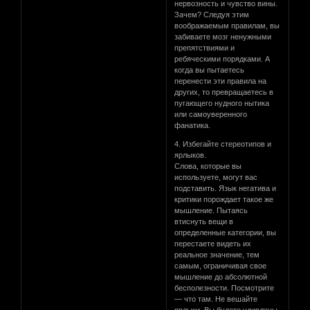
нервозность и чувство вины.
Зачем? Следуя этим
воображаемым правилам, вы
забиваете мозг ненужными
препятствиями и
ребяческими порядками. А
когда вы пытаетесь
перенести эти правила на
других, то превращаетесь в
пугающего нудного нытика
или самоуверенного
фанатика.
4. Избегайте стереотипов и
ярлыков.
Слова, которые вы
используете, могут вас
подставить. Язык негатива и
критики порождает такое же
мышление. Пытаясь
втиснуть вещи в
определенные категории, вы
перестаете видеть их
реальное значение, тем
самым, ограничивая свое
мышление до абсолютной
бесполезности. Посмотрите
— что там. Не вешайте
ярлыки. Вы будете удивлены