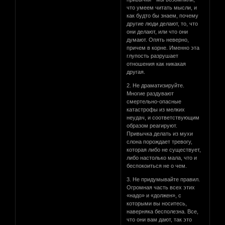
что умеем читать мысли, и
как будто бы знаем, почему
другие люди делают, то, что
они делают, или что они
думают. Опять неверно,
причем в корне. Именно эта
глупость разрушает
отношения как никакая
другая.
2. Не драматизируйте.
Многие раздувают
смертельно-опасные
катастрофы из мелких
неудач, и соответствующим
образом реагируют.
Привычка делать из мухи
слона порождает тревогу,
которая либо не существует,
либо настолько мала, что и
беспокоиться не о чем.
3. Не придумывайте правил.
Огромная часть всех этих
«надо» и «должен», с
которыми вы носитесь,
наверняка бесполезна. Все,
что они вам дают, так это