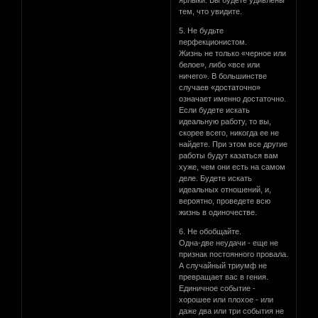
тем, что увидите.
5. Не будьте
перфекционистом.
Жизнь не только «черное или
белое», либо «все или
ничего». В большинстве
случаев «достаточно»
означает именно достаточно.
Если будете искать
идеальную работу, то вы,
скорее всего, никогда ее не
найдете. При этом все другие
работы будут казаться вам
хуже, чем они есть на самом
деле. Будете искать
идеальных отношений, и,
вероятно, проведете всю
жизнь в одиночестве.
6. Не обобщайте.
Одна-две неудачи - еще не
признак постоянного провала.
А случайный триумф не
превращает вас в гения.
Единичное событие -
хорошее или плохое - или
даже два или три события не