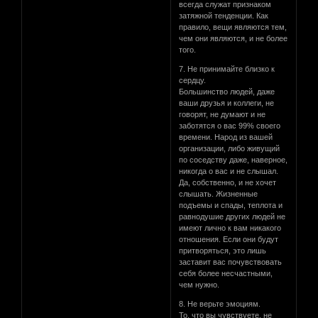
всегда служат признаком
затяжной тенденции. Как
правило, вещи являются тем,
чем они являются, и не более
того.
7. Не принимайте близко к
сердцу.
Большинство людей, даже
ваши друзья и коллеги, не
говорят, не думают и не
заботятся о вас 99% своего
времени. Народ из вашей
организации, либо живущий
по соседству даже, наверное,
никогда о вас и не слышал.
Да, собственно, и не хочет
слышать. Жизненные
подъемы и спады, теплота и
равнодушие других людей не
имеют лично к вам никакого
отношения. Если они будут
притворяться, это лишь
заставит вас почувствовать
себя более несчастными,
чем нужно.
8. Не верьте эмоциям.
То, что вы чувствуете, не