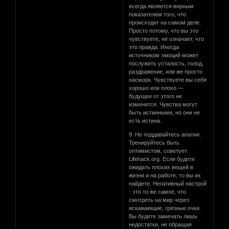
всегда является верным
показателем того, что
происходит на самом деле.
Просто потому, что вы это
чувствуете, не означает, что
это правда. Иногда
источником эмоций может
послужить усталость, голод,
раздражение, или же просто
насморк. Чувствуете вы себя
хорошо или плохо —
будущее от этого не
изменится. Чувства могут
быть истинными, но они не
есть истина.
9. Не поддавайтесь апатии.
Тренируйтесь быть
оптимистом, советует
Lifehack.org. Если будете
ожидать плохих вещей в
жизни и на работе, то вы их
найдете. Негативный настрой
- это то же самое, что
смотреть на мир через
искажающие, грязные очки.
Вы будете замечать лишь
недостатки, не обращая