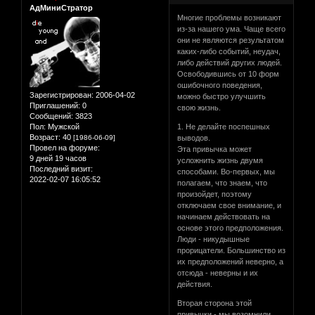
АдМиниСтратор
Многие проблемы возникают
из-за нашего ума. Чаще всего
они не являются результатом
каких-либо событий, неудач,
либо действий других людей.
Освободившись от 10 форм
ошибочного поведения,
Зарегистрирован
: 2006-04-02
можно быстро улучшить
Приглашений:
0
свою жизнь.
Сообщений:
3823
Пол:
Мужской
1. Не делайте поспешных
Возраст:
40
[1986-06-09]
выводов.
Провел на форуме:
Эта привычка может
9 дней 19 часов
усложнить жизнь двумя
Последний визит:
способами. Во-первых, мы
2022-02-07 16:05:52
полагаем, что знаем, что
произойдет, поэтому
отключаем свое внимание, и
начинаем действовать на
основе этого предположения.
Люди - никудышные
прорицатели. Большинство из
их предположений неверно, а
отсюда - неверны и их
действия.
Вторая сторона этой
привычки - мы возомнили,