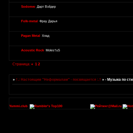
Sodomю
Дарт Вэйдер
Folk-metal
Фрау Дарья
Pagan Metal
Хлад
Acoustic Rock
Moles†uS
Страница:
«
1
2
»
†.: Настоящим "Неформалам" - посвящается :.†
»
- Музыка по ст
Yummi.club