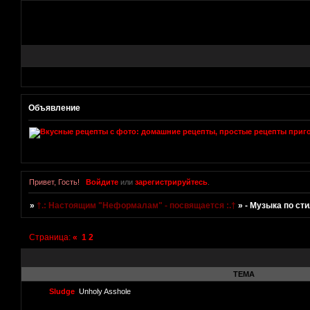
Объявление
Привет, Гость!
Войдите
или
зарегистрируйтесь
.
»
†.: Настоящим "Неформалам" - посвящается :.†
»
- Музыка по ст
Страница:
«
1
2
ТЕМА
Sludge
Unholy Asshole