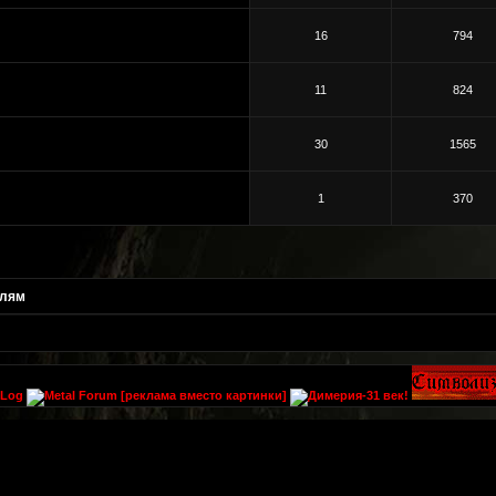
16
794
11
824
30
1565
1
370
илям
[реклама вместо картинки]