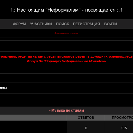
†.: Настоящим "Неформалам" - посвящается :.†
ФОРУМ
УЧАСТНИКИ
ПОИСК
РЕГИСТРАЦИЯ
ВОЙТИ
Активные темы
Форум За Здоровую Неформальную Молодежь
илям
- Музыка по стилям
ОТВЕТОВ
ПРОСМОТР
11
515