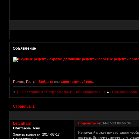
Объявление
Привет, Гость!
Войдите
или
зарегистрируйтесь
.
»
†.: Настоящим "Неформалам" - посвящается :.†
»
- Самооборона,
Страница:
1
Letcatfarm
Поделиться
2014-07-23 09:56:34
Обитатель Тени
Не каждый может похвастаться необы
Зарегистрирован
: 2014-07-17
постели, Вы почувствуете то, что еще
Приглашений:
0