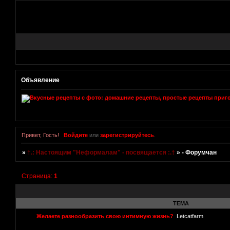
Объявление
Привет, Гость!
Войдите
или
зарегистрируйтесь
.
»
†.: Настоящим "Неформалам" - посвящается :.†
»
- Форумчан
Страница:
1
ТЕМА
Желаете разнообразить свою интимную жизнь?
Letcatfarm