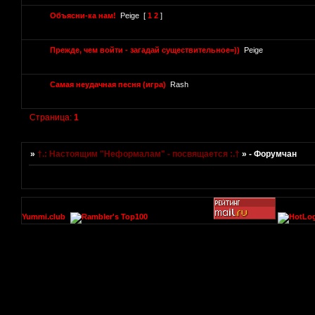
Объясни-ка нам!
Peige
[
1
2
]
Прежде, чем войти - загадай существительное=))
Peige
Самая неудачная песня (игра)
Rash
Страница:
1
»
†.: Настоящим "Неформалам" - посвящается :.†
»
- Форумчан
Yummi.club