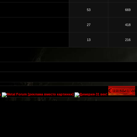
53
669
27
418
13
216
[реклама вместо картинки]