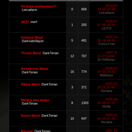
2014-07-
Хочется необычного?
0
666
23 10:04:28
Letcatfarm
Letcatfarm
2009-07-
SKA!
merf
1
255
07 08:35:29
LILITH
2007-12-
Unblack Metal
5
481
25 19:44:35
DarksideSlayer
ForGo††en
2007-11-
Thrash Metal
DarkTerian
12
707
11 07:54:52
Dr.Геббельс
2008-01-
Symphonic Metal
16
774
07 02:19:31
DarkTerian
Madness
2007-12-
Viking Metal
DarkTerian
3
371
20 21:11:44
Nuraina
2008-06-
Metal и иво виды.
8
1303
09 09:47:13
DarkTerian
Shelly
2009-01-
Doom-Metal
DarkTerian
10
647
02 20:57:43
Nuraina
2007-10-
Raznoe
DarkTerian