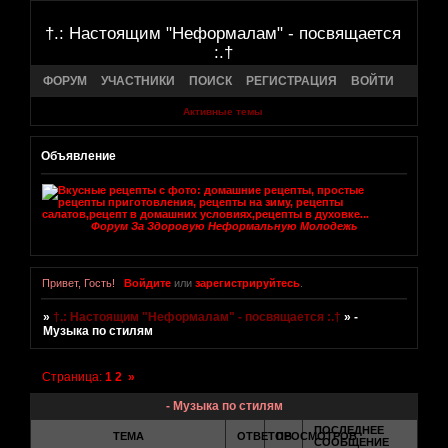
†.: Настоящим "Неформалам" - посвящается
:.†
ФОРУМ
УЧАСТНИКИ
ПОИСК
РЕГИСТРАЦИЯ
ВОЙТИ
Активные темы
Объявление
Форум За Здоровую Неформальную Молодежь
Привет, Гость!
Войдите
или
зарегистрируйтесь
.
»
†.: Настоящим "Неформалам" - посвящается :.†
»
-
Музыка по стилям
Страница:
1
2
»
- Музыка по стилям
ПОСЛЕДНЕЕ
ТЕМА
ОТВЕТОВ
ПРОСМОТРОВ
СООБЩЕНИЕ