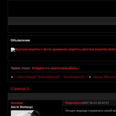
Объявление
Привет, Гость!
Войдите
или
зарегистрируйтесь
.
»
†.: Настоящим "Неформалам" - посвящается :.†
»
- Кровь, Мясцо
Страница:
1
Nuraina
Поделиться
2007-06-23 20:52:07
Ala†A Shefango
Четыре людоеда отравились своей ж