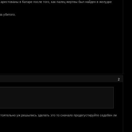
арестованы в Катаре после того, как палец жертвы был найден в желудке
а убитого.
2
стоятельно уж решылись зделать это то сначало продегустируйте седобен ли