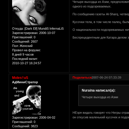
Четыре выходца из Азии, предположит
одного из подозреваемых.
По сообщению газеты Al-Sharq, четве
Кусочки тела, в том числе палец, бы
Откуда:
[Dark Elf] MundiS InfernaLiS
О национальности подозреваемых ниче
Зарегистрирован
: 2006-10-07
Приглашений:
0
Беспрецедентным для Катара делом з
Сообщений:
2607
Пол:
Женский
Провел на форуме:
8 дней 9 часов
Последний визит:
2010-10-27 16:24:57
Moles†uS
Поделиться
2007-06-24 07:33:39
АдМиниСтратор
Nuraina написал(а):
Четыре выходца из Азии
НЕзря видать говорят что Негры отра
он откусив маленький кусочек и подо
Зарегистрирован
: 2006-04-02
Приглашений:
0
Сообщений:
3823