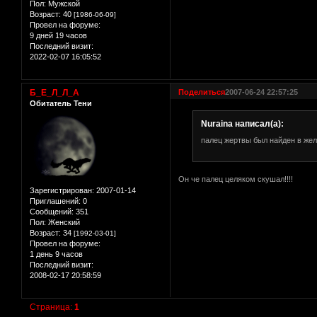
Пол:
Мужской
Возраст:
40
[1986-06-09]
Провел на форуме:
9 дней 19 часов
Последний визит:
2022-02-07 16:05:52
Б_Е_Л_Л_А
Поделиться
2007-06-24 22:57:25
Обитатель Тени
Nuraina написал(а):
палец жертвы был найден в жел
Он че палец целяком скушал!!!!
Зарегистрирован
: 2007-01-14
Приглашений:
0
Сообщений:
351
Пол:
Женский
Возраст:
34
[1992-03-01]
Провел на форуме:
1 день 9 часов
Последний визит:
2008-02-17 20:58:59
Страница:
1