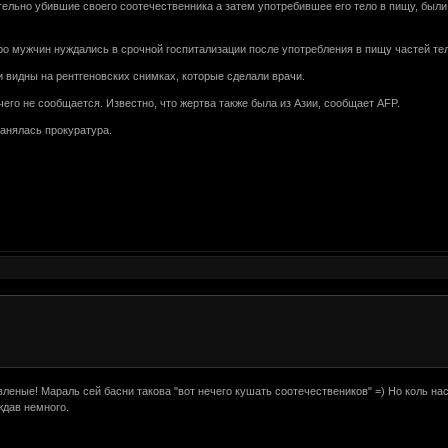
ельно убившие своего соотечественника а затем употребившее его тело в пищу, были 
ро мужчин нуждались в срочной госпитализации после употребления в пищу частей тел
ли видны на рентгеновских снимках, которые сделали врачи.
го не сообщается. Известно, что жертва также была из Азии, сообщает AFP.
анялась прокуратура.
вленые! Мараль сей басни такова "вот нечего кушать соотечествеников" =) Но коль на
ждав немного.