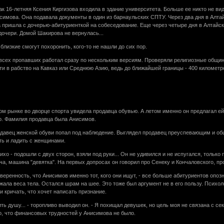
как 16-летняя Ксения Киргизова входила в здание университета. Больше ее никто не 
исимова. Она подавала документы в один из барнаульских СПТУ. Через два дня в Алт
а пришла с дочерью-абитуриенткой на собеседование. Еще через четыре дня в Алтайс
дочери. Домой Шакирова не вернулась...
 близкие смогут похоронить, кого-то не нашли до сих пор.
всех пропавших работал сразу по нескольким версиям. Проверяли религиозные общины
ти в рабство на Кавказ или Среднюю Азию, ведь до ближайшей границы - 400 километро
ом рынке во дворце спорта увидела продавца обувью. А летом именно он предлагал е
ло. Фамилия продавца была Анисимов.
одавец женской обуви попал под наблюдение. Выглядел продавец преуспевающим и об
ть и ладить с женщинами.
хо - подошли с двух сторон, взяли под руки... Он не удивился и не испугался, тольк
ача, машина "девятка". На первых допросах он говорил про Сенеку и Кончаловского, п
веренность, что Анисимов именно тот, кого они ищут, - все больше абитуриентов опо
жала веса тела. Остался шрам на шее. Это тоже был аргумент не в его пользу. Психол
и кричать, что хочет написать признание.
ить душу... - торопливо выводил он. - Я похищал девушек, но цель моя не связана с
о, что финансовых трудностей у Анисимова не было.