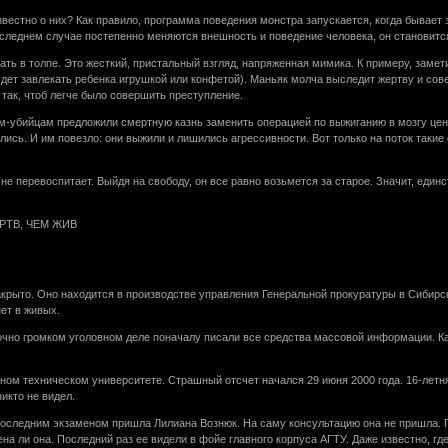
звестно о них? Как правило, программа поведения монстра запускается, когда бывае
оследнем случае постепенно меняются внешность и поведение человека, он становитс
ть в толпе. Это жесткий, пристальный взгляд, напряженная мимика. К примеру, замети
удет завлекать ребенка игрушкой или конфетой). Маньяк молча выследит жертву и сове
так, чтоб легче было совершить преступление.
м-убийцам предложили смертную казнь заменить операцией по выжиганию в мозгу цент
ись. И им повезло: они выжили и лишились агрессивности. Вот только на поток такие 
 не перевоспитает. Выйдя на свободу, он все равно возьмется за старое. Значит, един
РТВ, ЧЕМ ЖИВ
крыто. Оно находится в производстве управления Генеральной прокуратуры в Сибирско
нет в живых.
чно громком уголовном деле поначалу писали все средства массовой информации. Как
нном техническом университете. Страшный отсчет начался 29 июня 2000 года. 16-лет
икто не видел.
последним экзаменом пришла Лилиана Вознюк. На саму консультацию она не пришла. П
на ли она. Последний раз ее видели в фойе главного корпуса АГТУ. Даже известно, где