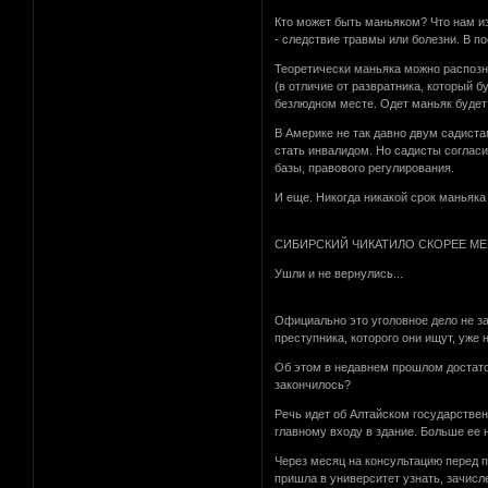
Кто может быть маньяком? Что нам и
- следствие травмы или болезни. В п
Теоретически маньяка можно распозна
(в отличие от развратника, который б
безлюдном месте. Одет маньяк будет 
В Америке не так давно двум садиста
стать инвалидом. Но садисты согласил
базы, правового регулирования.
И еще. Никогда никакой срок маньяка
СИБИРСКИЙ ЧИКАТИЛО СКОРЕЕ МЕ
Ушли и не вернулись...
Официально это уголовное дело не за
преступника, которого они ищут, уже 
Об этом в недавнем прошлом достато
закончилось?
Речь идет об Алтайском государстве
главному входу в здание. Больше ее н
Через месяц на консультацию перед 
пришла в университет узнать, зачисле