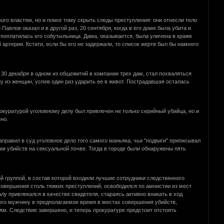
ого властям, но и помог тому скрыть следы преступления: они отнесли тело
влов оказал и в другой раз, 20 сентября, когда в его доме была убита и
о поплатилась его собутыльница. Дама, оказывается, была уличена в краже
артерии. Кстати, если бы его не задержали, то список жертв был бы намного
30 декабря в одном из общежитий в компании трех дам, стал похваляться
дну из женщин, успев один раз ударить ее в живот. Пострадавшая осталась
окуратурой уголовному делу был привлечен не только серийный убийца, но и
но.
правил в суд уголовное дело того самого маньяка, чьи "подвиги" приписывал
ии убийств на сексуальной почве. Тогда в городе были обнаружены пять
й группой, в состав которой входили лучшие сотрудники следственного
совершения столь тяжких преступлений, освободился по амнистии из мест
у привлекался в качестве свидетеля, стараясь активно вникать в ход
ого мужчину в предполагаемое время в местах совершения убийств,
ям. Следствие завершено, и теперь прокуратуре предстоит отстоять