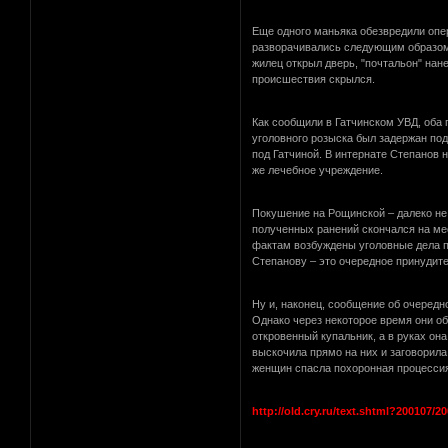
Еще одного маньяка обезвредили опер
разворачивались следующим образом. 
жилец открыл дверь, "почтальон" нан
происшествия скрылся.
Как сообщили в Гатчинском УВД, оба
уголовного розыска был задержан по
под Гатчиной. В интернате Степанов 
же лечебное учреждение.
Покушение на Рощинской – далеко не 
полученных ранений скончался на мес
фактам возбуждены уголовные дела по
Степанову – это очередное принудите
Ну и, наконец, сообщение об очеред
Однако через некоторое время они о
откровенный купальник, а в руках она
выскочила прямо на них и заговорила
женщин спасла похоронная процессия
http://old.cry.ru/text.shtml?200107/2