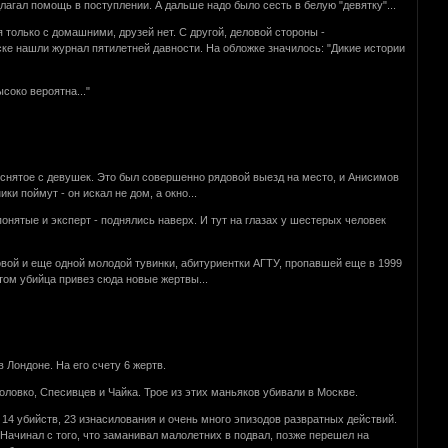
агал помощь в поступлении. А дальше надо было сесть в белую "девятку"...
 только с домашними, друзей нет. С другой, деловой стороны -
ске нашли журнал пятилетней давности. На обложке значилось: "Дикие истории
соко вероятна..."
 снятое с девушек. Это был совершенно рядовой выезд на место, и Анисимов
и поймут - он искал не дом, а окно...
онятые и эксперт - поднялись наверх. И тут на глазах у шестерых человек
вой и еще одной молодой тувинки, абитуриентки АГТУ, пропавшей еще в 1999
етом убийца привез сюда новые жертвы...
Лондоне. На его счету 6 жертв.
Головко, Спесивцев и Чайка. Трое из этих маньяков убивали в Москве.
х 14 убийств, 23 изнасилования и очень много эпизодов развратных действий.
. Начинал с того, что заманивал малолетних в подвал, позже перешел на