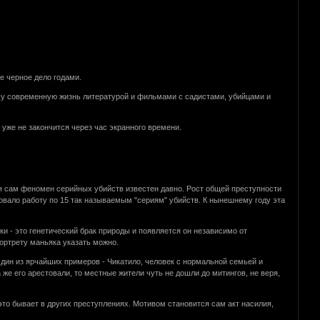
е черное дело годами.
ашу современную жизнь литературой и фильмами с садистами, убийцами и
уже не закончится через час экранного времени.
тя сам феномен серийных убийств известен давно. Рост общей преступности
овало работу по 15 так называемым "сериям" убийств. К нынешнему году эта
ки - это генетический брак природы и появляется он независимо от
портрету маньяка указать можно.
Один из ярчайших примеров - Чикатило, человек с нормальной семьей и
же его арестовали, то местные жители чуть не дошли до митингов, не веря,
 это бывает в других преступлениях. Мотивом становится сам акт насилия,