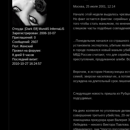
Москва, 25 июля 2001, 12:14
Начало этой недели выдалось чрезвыча
Но факт остается фактом: серийных у
того чтобы стать маньяком, по мнен
слишком часты подобные совпадения 
Откуда:
[Dark Elf] MundiS InfernaLiS
Зарегистрирован
: 2006-10-07
Приглашений:
0
...Понедельник начался со страшного
Сообщений:
2607
установила экспертиза, убитым являе
Пол:
Женский
в городе появился новый маньяк-уби
Провел на форуме:
МВД России считают, что для серийн
8 дней 9 часов
Последний визит:
преступления, продуманное алиби. Вс
2010-10-27 16:24:57
Впрочем, в истории Новокузнецка ест
семей, зверски насиловал их, а пото
осуждена на длительный срок лишени
Следующая новость пришла из Рубцовс
подсудимых.
На днях коллегия по уголовным дела
совершение третьего убийства, 20-л
помощника прокурора края Валерия З
Лебедева – некоего Виктора Павлова.
обвиняемого, они "просто поссорилис