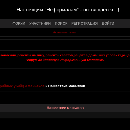
†.: Настоящим "Неформалам" - посвящается :.†
ФОРУМ
УЧАСТНИКИ
ПОИСК
РЕГИСТРАЦИЯ
ВОЙТИ
Активные темы
Форум За Здоровую Неформальную Молодежь
рийных убийц и Маньяков
»
Нашествие маньяков
Нашествие маньяков