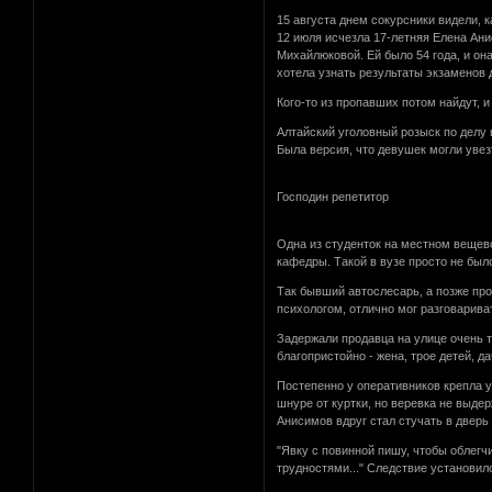
15 августа днем сокурсники видели, 
12 июля исчезла 17-летняя Елена Ан
Михайлюковой. Ей было 54 года, и он
хотела узнать результаты экзаменов 
Кого-то из пропавших потом найдут, и
Алтайский уголовный розыск по делу 
Была версия, что девушек могли увез
Господин репетитор
Одна из студенток на местном вещев
кафедры. Такой в вузе просто не бы
Так бывший автослесарь, а позже пр
психологом, отлично мог разговарива
Задержали продавца на улице очень ти
благопристойно - жена, трое детей, д
Постепенно у оперативников крепла у
шнуре от куртки, но веревка не выдер
Анисимов вдруг стал стучать в дверь 
"Явку с повинной пишу, чтобы облегч
трудностями..." Следствие установил