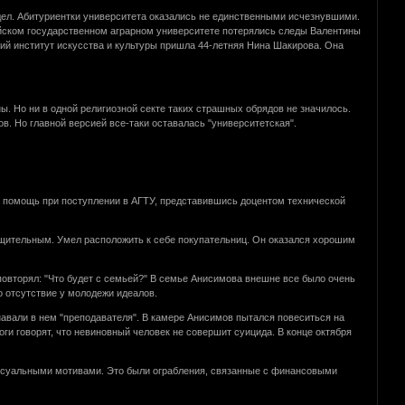
видел. Абитуриентки университета оказались не единственными исчезнувшими.
айском государственном аграрном университете потерялись следы Валентины
кий институт искусства и культуры пришла 44-летняя Нина Шакирова. Она
. Но ни в одной религиозной секте таких страшных обрядов не значилось.
в. Но главной версией все-таки оставалась "университетская".
й помощь при поступлении в АГТУ, представившись доцентом технической
щительным. Умел расположить к себе покупательниц. Он оказался хорошим
о повторял: "Что будет с семьей?" В семье Анисимова внешне все было очень
ро отсутствие у молодежи идеалов.
знавали в нем "преподавателя". В камере Анисимов пытался повеситься на
оги говорят, что невиновный человек не совершит суицида. В конце октября
 сексуальными мотивами. Это были ограбления, связанные с финансовыми