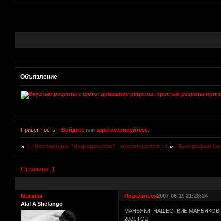
Объявление
Привет, Гость!
Войдите
или
зарегистрируйтесь
.
»
†.: Настоящим "Неформалам" - посвящается :.†
»
- Биографии Се
Страница:
1
Nuraina
Поделиться
2007-06-19 21:28:24
Ala†A Shefango
МАНЬЯКИ: НАШЕСТВИЕ МАНЬЯКОВ
2001 ГОД