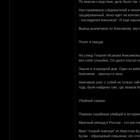
По версии следствия, дело было так:
Настораживала следователей и некая 
эрудированный, легко идет на контак
- похождения маньяков". И еще нашли
Вывод аналитиков по Анисимову звуча
Полет в никуда
На улицу Георгия Исакова Анисимова 
вел себя спокойно. Он долго плутал п
Зашли в очередной дом. Один из рабо
Анисимов... прыгнул в окно.
Анисимов унес с собой не только та
году, были найдены там, где лежала 
Убойный сериал
Первым серийным убийцей в истории п
Мрачный рекорд в России - это ростов
Врач "скорой помощи" из Иркутска Кул
Кулик - образцовый семьянин, его оте