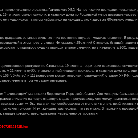
ативники уголовного розыска Гатчинского УВД. На протяжении последних нескольких 
23-го июля, около полуночи, в квартиру дома по Рощинской улице позвонил неизвест
ес ему удар ножом, а потом набросился на находившуюся здесь же 60-летнюю женщину
 пострадавших остались живы, хотя их состояние внушает медикам опасения. В резу
дозреваемый в этом преступлении. Им оказался 25-летний Степанов, бывший пациент 
находился по приговору суда на принудительном лечении, но в начале лета 2001 года 
единственное преступление Степанова. 19 июля на территории психоневрологического
те. А 21 июля, в субботу, аналогичный инцидент произошел в квартире дома по улице 
 105 (убийство) и 111 (нанесение тяжких телесных повреждений) статьям УК РФ, под
льное лечение в том же самом интернате.
ном "начинающем" маньяке из Березников Пермской области. Две женщины бальзаковск
братили внимание на некую странную мадам, прогуливающуюся между памятников нег
 держала сумочку. Экстравагантная особа скакала от могилы к могиле, приближаясь к 
... мужским голосом. И тут женщины разглядели, что это мужик. В парике и с накладно
, завидев которую, преследователь немедленно ретировался.
0010725121435.inc