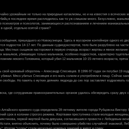
йно урожайным не только на природные катаклизмы, но и на известия о всяческих манья
бийц в последнее время расплодилось как-то уж слишком много. Безусловно, маньяки 
ию психиатров и психологов, занимающихся распознаванием и лечением маниакальных 
в одной, отдельно взятой стране?
 сообщения, пришедшего из Новокузнецка. Здесь в мусорном контейнере одного из дв
тся подросток 14-17 лет. По данным судмедэкспертов, тело было разрублено на части
йца. Местных сыщиков насторожил в первую очередь возраст жертвы и явное желани
ых маньяков, убивающих только мальчиков, особенно подростков, характерно тщатель
помним некоего Головкина, который убил 12 мальчиков 10-15-летнего возраста, пряча
ь свой кровавый оборотень – Александр Спесивцев. В 1996-97 годах он погубил 19 по
м убивал. Мясо убитых Спесивцев и его мать солили и употребляли в пищу. Сейчас кан
я свободы. Но память о жутких деяниях людоеда до сих пор заставляет вздрагивать 
ка, где сотрудникам правоохранительных органов удалось обезвредить сразу двух се
м Алтайского краевого суда определила 28-летнему жителю города Рубцовска Виктору
етний срок в колонии строгого режима. Жертвами преступника стали молодые женщины
иястинова, первой жертвой была девушка, согласившаяся провести с Лебедевым вечер
 Кстати, внятно объяснить, почему было совершено убийство случайной знакомой, Леб
ь". Итогом "ссоры" стали несколько ножевых ранений в живот и спину.