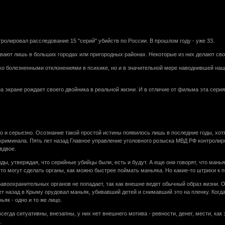
тролировал расследование 15 "серий" убийств по России. В прошлом году - уже 33.
ывают лишь в больших городах или пригородных районах. Некоторые из них делают сво
ько болезненными отклонениями в психике, но и в значительной мере наводнившей н
экране рождает своего двойника в реальной жизни. И в отличие от фильма эта серия 
о и серьезно. Осознание такой простой истины появилось лишь в последние годы, хо
 криминала. Пять лет назад Главное управление уголовного розыска МВД РФ контролир
вдвое.
ы, утверждая, что серийные убийцы были, есть и будут. А еще они говорят, что манья
то могут сделать органы, как можно быстрее поймать маньяка. Но какие-то штрихи к 
правоохранительных органов не попадает, так как внешне ведет обычный образ жизни. 
т назад в Крыму орудовал маньяк, убивавший детей и снимавший это на пленку. Когда 
як - одно и то же лицо.
егда ситуативны, внезапны, у них нет внешнего мотива - ревности, денег, мести, как
.