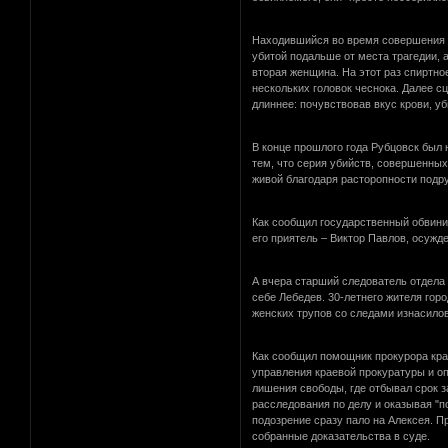
Находившийся во время совершения эт
убитой подальше от места трагедии, 
вторая женщина. На этот раз спиртно
нескольких головок чеснока. Далее с
длиннее: почувствовав вкус крови, у
В конце прошлого года Рубцовск был
тем, что серия убийств, совершенных 
живой благодаря расторопности подру
Как сообщил государственный обвини
его приятель – Виктор Павлов, осужд
А вчера старший следователь отдела 
себе Лебедев. 30-летнего жителя гор
женских трупов со следами изнасилов
Как сообщил помощник прокурора края
управления краевой прокуратуры и оп
лишения свободы, где отбывал срок з
расследования по делу и оказывая "
подозрение сразу пало на Алексея. 
собранные доказательства в суде.