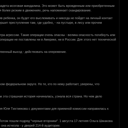
т задета мозговая миндалина. Это может быть врожденным или приобретенным
я более резким в движениях, речь напоминает скандирование.
в ребенка, он будет его выслеживать и никогда не пойдет на личный контакт
ршит преступление там, где удобно, - на пустыре, в лесу или прочем
ра агрессии. Такие операции очень опасны - велика опасность погибнуть или
операции не поставлены ни в Америке, ни в России. Для этого нет технической
ственный выход - действовать на опережение.
м федеральном округе. Но те, кто по нему работает, уверены, что
 эта страшная история начиналась, узнала вся страна. Но чем дело
няя Юля Тихтиекова с документами для приемной комиссии направилась к
отом пошли подряд "черные вторники". 1 августа 17-летняя Ольга Шмакова
 она исчезла - у дверей 214-й аудитории.