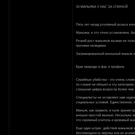
33 МАНЬЯКА У НАС ЗА СПИНОЙ
Пять лет назад уголовный розыск кон
Маньяки, и это точно установлено, б
Резкий рост маньяков вызван не тол
прочими нелюдями.
Загримированный киношный маньяк на 
Брак природы в фас и профиль
Серийные убийства - это очень сложн
по стране не обошел и эту категорию
страшная цифра возросла более чем 
Специалисты не оставляют нам надежд
социальных условий. Единственное, ч
Маньяк, как правило, в поле зрения 
внешне простой жизнью. Несколько ле
что скромный учитель и кровавый мань
Еще один штрих: действия маньяков вс
беспомощность жертвы или ее агония