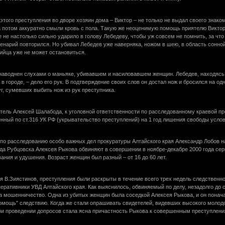
ого преступления во дворе хозяин дома – Виктор – не только не выдал своего знаком
а потом аккуратно смыли кровь с пола. Такую же неоценимую помощь приятелю Виктор Па
е не настолько сильно ударило в голову Лебедеву, чтобы уж совсем не помнить, за чт
ценарий повторился. Но убивал Лебедев уже наверняка, ножом в шею, в область сонной 
бийца уже не может остановиться.
 наводнен слухами о маньяке, убивавшем и насиловавшем женщин. Лебедев, находясь 
в городе, – дело его рук. В подтверждение своих слов он достал нож и бросился на о
г, сумевших выбить нож из рук преступника.
тель Алексей Шалабода, к уголовной ответственности по расследованному краевой пр
енный по ст.316 УК РФ (укрывательство преступлений) на 1 год лишения свободы услов
по расследованию особо важных дел прокуратуры Алтайского края Александр Лобов на
ода Рубцовска Алексея Рыкова обвиняют в совершении в ноябре-декабре 2000 года сер
ания и удушения. Возраст женщин был разный – от 16 до 60 лет.
 В.Зиястинов, преступления были раскрыты в течение всего трех недель следственно
еративники УВД Алтайского края. Как выяснилось, обвиняемый по делу, незадолго до 
а мошенничество. Одна из убитых женщин была соседкой Алексея Рыкова, и он поначал
помощь" следствию. Когда же стали опрашивать свидетелей, видевших высокого молод
При проведении допросов стала ясна причастность Рыкова к совершенным преступлени