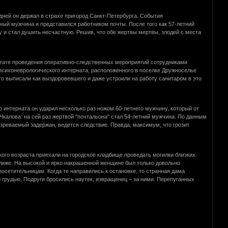
дней он держал в страхе пригород Санкт-Петербурга. События
ный мужчина и представился работником почты. После того как 57-летний
 и стал душить несчастную. Решив, что обе жертвы мертвы, злодей с места
льтате проведения оперативно-следственных мероприятий сотрудниками
психоневрологического интерната, расположенного в поселке Дружноселье
его выписали как выздоровевшего и даже устроили на работу санитаром в это
 интерната он ударил несколько раз ножом 60-летнего мужчину, который от
Чкалова: на сей раз жертвой "почтальона" стал 54-летний мужчина. По данным
озреваемый задержан, ведется следствие. Правда, максимум, что грозит
ого возраста приехали на городское кладбище проведать могилки близких.
лиже. На высокой и ярко накрашенной женщине был только довольно
посетительницам. Когда те направились к остановке, то странная дама
й грудью. Подруги бросились наутек, извращенец – за ними. Перепуганных