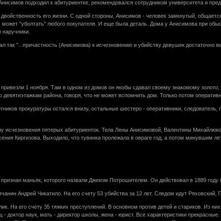
 Анисимов подходил к абитуриентке, рекомендовался сотрудником университета и предл
двойственность его жизни. С одной стороны, Анисимов - человек замкнутый, общается
т, может "уболтать" любого покупателя. И еще была деталь. Дома у Анисимова при обы
 наручники.
л так "...причастность (Анисимова) к исчезновению и убийству девушек достаточно вы
привезли 1 ноября. Там в одном из домов он якобы сдавал своему знакомому золото,
о девятиэтажкам района, говоря, что не может вспомнить дом. Только потом оперативник
тников прокуратуры остался внизу, остальные шестеро - оперативники, следователь, п
йну исчезновения пятерых абитуриенток. Тела Лены Анисимовой, Валентины Михайлюко
Ксения Киргизова. Выходило, что тувинка пролежала в овраге год, а потом минувшим л
ризнан маньяк, которого назвали Джеком Потрошителем. Он действовал в 1889 году в 
чанин Андрей Чикатило. На его счету 53 убийства за 12 лет. Следом идут Ряховский, 
ик. На его счету 35 тяжких преступлений. В основном против детей и стариков. Из ни
ц - доктор наук, мать - директор школы, жена - юрист. Все характеристики прекрасные