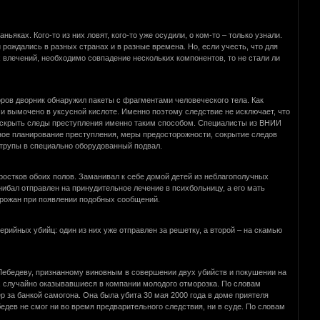
ках. Кого-то из них ловят, кого-то уже осудили, о ком-то – только узнали.
рождались в разных странах и в разные времена. Но, если учесть, что для
влечений, необходимо совпадение нескольких компонентов, то не стали ли
оров дворник обнаружил пакеты с фрагментами человеческого тела. Как
 и вымочено в уксусной кислоте. Именно поэтому следствие не исключает, что
е скрыть следы преступления именно таким способом. Специалисты из ВНИИ
ное планирование преступления, меры предосторожности, сокрытие следов
 трупы в специально оборудованный подвал.
дростков обоих полов. Заманивал к себе домой детей из неблагополучных
нибал отправлен на принудительное лечение в психбольницу, а его мать
горожан при появлении подобных сообщений.
рийных убийц: один из них уже отправлен за решетку, а второй – на скамью
 Лебедеву, признанному виновным в совершении двух убийств и покушении на
, случайно оказывавшиеся в компании молодого отморозка. По словам
 за банкой самогона. Она была убита 30 мая 2000 года в доме приятеля
едев не смог ни во время предварительного следствия, ни в суде. По словам