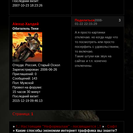
Последний визит:
2007-10-23 18:23:26
Поделиться
2008-
3
Alexuz-Халдей
01-22 22:15:29
Обитатель Тени
А я просто картинки
отключаю. но когда надо что
то посмотреть или просто
посерфить с удовольствием,
то включаю.
Такие штуки как звук на
сайтах и т.п. конечно
Откуда:
Россия, Старый Оскол
отключены.
Зарегистрирован
: 2006-06-26
Приглашений:
0
Сообщений:
143
Пол:
Мужской
Провел на форуме:
15 часов 30 минут
Последний визит:
2015-12-19 09:46:13
Страница:
1
»
†.: Настоящим "Неформалам" - посвящается :.†
»
- Софт
»
Какие способы экономии интернет траффика вы знаете?