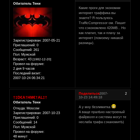
Обитатель Тени
Какие проги для экономии
интернет траффика вы
знаете? Я пользуюсь
TrafficCompressor-ом. Пишит
что сэкономлено 420МВ... Но
как платил, так и плачу за
интернет (помоему никакой
Зарегистрирован
: 2007-05-21
разницы).
Приглашений:
0
Сообщений:
261
Пол:
Мужской
Возраст:
43
[1982-12-20]
Провел на форуме:
2 дня 9 часов
Последний визит:
2007-10-24 06:34:21
Поделиться
2007-
2
†‡D€A†HM€†AL‡†
10-23 14:49:18
Обитатель Тени
А у мну безлимитка
Откуда:
Moscow
А ваще пралЬно настроеный
Зарегистрирован
: 2007-10-23
файрволл и система могут те
Приглашений:
0
неслаба трафа сэканомитЬ)
Сообщений:
14
Пол:
Мужской
Провел на форуме:
48 минут