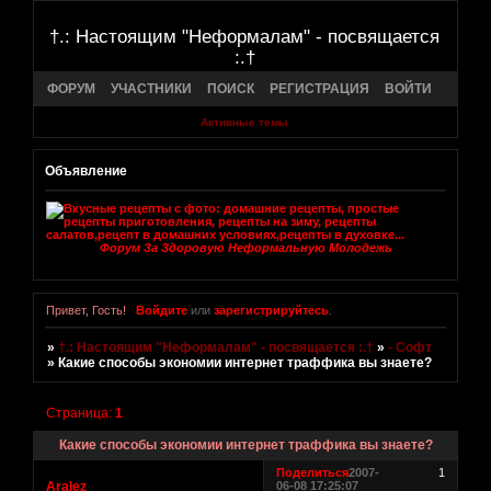
†.: Настоящим "Неформалам" - посвящается
:.†
ФОРУМ
УЧАСТНИКИ
ПОИСК
РЕГИСТРАЦИЯ
ВОЙТИ
Активные темы
Объявление
Форум За Здоровую Неформальную Молодежь
Привет, Гость!
Войдите
или
зарегистрируйтесь
.
»
†.: Настоящим "Неформалам" - посвящается :.†
»
- Софт
»
Какие способы экономии интернет траффика вы знаете?
Страница:
1
Какие способы экономии интернет траффика вы знаете?
Поделиться
2007-
1
Aralez
06-08 17:25:07