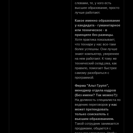
словами, те, у кого есть
высшее образование, просто
лучше работают.
Какое именно образование
у кандидата - гуманитарное
или техническое - в
принципе без разницы.
Хотя практика показывает,
что технари у нас все-таки
более успешны. Они лучше
знают компьютер, увереннее
на нем работают. К тому же
технический склад ума, как
правило, помогает быстрее
самому разобраться с
программой.
Фирма "Альт Групп",
менеджер отдела кадров
(Без имени? Так можно?):
На должность специалиста по
ведению переговоров
у нас
может претендовать
только соискатель с
высшим образованием.
Такой сотрудник занимается
продажами, общается с
разными клиентами. Чтобы