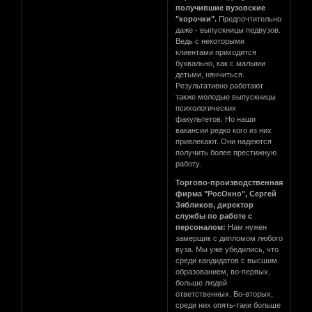
получившие вузовские
"корочки".
Предпочтительно
даже - выпускницы педвузов.
Ведь с некоторыми
клиентами приходится
буквально, как с малыми
детьми, нянчиться.
Результативно работают
также молодые выпускницы
психологических
факультетов. Но наши
вакансии редко кого из них
привлекают. Они надеются
получить более престижную
работу.
Торгово-производственная
фирма "РосОкно", Сергей
Зябликов, директор
службы по работе с
персоналом:
Нам нужен
замерщик с дипломом любого
вуза. Мы уже убедились, что
среди кандидатов с высшим
образованием, во-первых,
больше людей
ответственных. Во-вторых,
среди них опять-таки больше