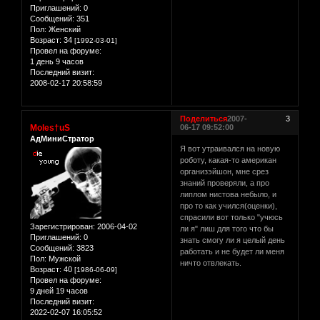
Приглашений:
0
Сообщений:
351
Пол:
Женский
Возраст:
34
[1992-03-01]
Провел на форуме:
1 день 9 часов
Последний визит:
2008-02-17 20:58:59
Поделиться
2007-
3
Moles†uS
06-17 09:52:00
АдМиниСтратор
Я вот утраивался на новую
роботу, какая-то американ
организэйшон, мне срез
знаний проверяли, а про
липлом нистова небыло, и
про то как учился(оценки),
спрасили вот только "учюсь
Зарегистрирован
: 2006-04-02
ли я" лиш для того что бы
Приглашений:
0
знать смогу ли я целый день
Сообщений:
3823
работать и не будет ли меня
Пол:
Мужской
ничто отвлекать.
Возраст:
40
[1986-06-09]
Провел на форуме:
9 дней 19 часов
Последний визит:
2022-02-07 16:05:52