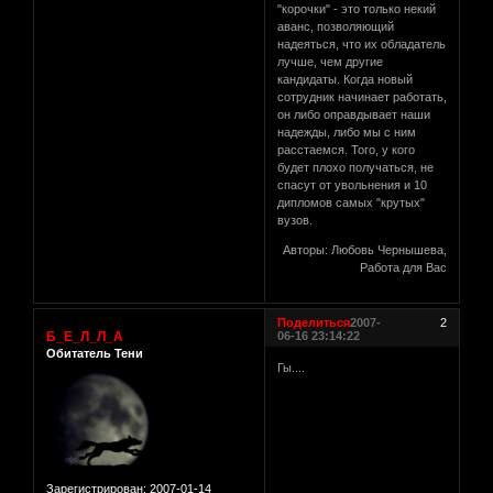
"корочки" - это только некий
аванс, позволяющий
надеяться, что их обладатель
лучше, чем другие
кандидаты. Когда новый
сотрудник начинает работать,
он либо оправдывает наши
надежды, либо мы с ним
расстаемся. Того, у кого
будет плохо получаться, не
спасут от увольнения и 10
дипломов самых "крутых"
вузов.
Авторы: Любовь Чернышева,
Работа для Вас
Поделиться
2007-
2
Б_Е_Л_Л_А
06-16 23:14:22
Обитатель Тени
Гы....
Зарегистрирован
: 2007-01-14