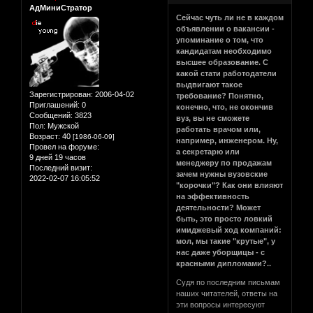
АдМиниСтратор
Сейчас чуть ли не в каждом
объявлении о вакансии -
упоминание о том, что
кандидатам необходимо
высшее образование. С
какой стати работодатели
выдвигают такое
Зарегистрирован
: 2006-04-02
требование? Понятно,
Приглашений:
0
конечно, что, не окончив
Сообщений:
3823
вуз, вы не сможете
Пол:
Мужской
работать врачом или,
Возраст:
40
[1986-06-09]
например, инженером. Ну,
Провел на форуме:
а секретарю или
9 дней 19 часов
менеджеру по продажам
Последний визит:
зачем нужны вузовские
2022-02-07 16:05:52
"корочки"? Как они влияют
на эффективность
деятельности? Может
быть, это просто ловкий
имиджевый ход компаний:
мол, мы такие "крутые", у
нас даже уборщицы - с
красными дипломами?..
Судя по последним письмам
наших читателей, ответы на
эти вопросы интересуют