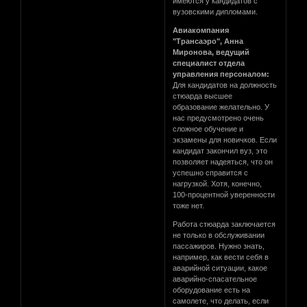
имеются у кандидатов с
вузовскими дипломами.
Авиакомпания
"Трансаэро", Анна
Миронова, ведущий
специалист отдела
управления персоналом:
Для кандидатов на должность
стюарда высшее
образование желательно. У
нас предусмотрено очень
сложное обучение и
экзамены для новичков. Если
кандидат закончил вуз, это
позволяет надеяться, что он
успешно справится с
нагрузкой. Хотя, конечно,
100-процентной уверенности
тоже нет.
Работа стюарда заключается
не только в обслуживании
пассажиров. Нужно знать,
например, как вести себя в
аварийной ситуации, какое
аварийно-спасательное
оборудование есть на
самолете, что делать, если