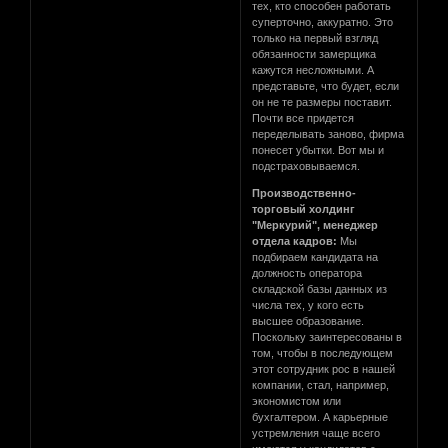
тех, кто способен работать
суперточно, аккуратно. Это
только на первый взгляд
обязанности замерщика
кажутся несложными. А
представьте, что будет, если
он не те размеры поставит.
Почти все придется
переделывать заново, фирма
понесет убытки. Вот мы и
подстраховываемся.
Производственно-
торговый холдинг
"Меркурий", менеджер
отдела кадров:
Мы
подбираем кандидата на
должность оператора
складской базы данных из
числа тех, у кого есть
высшее образование.
Поскольку заинтересованы в
том, чтобы в последующем
этот сотрудник рос в нашей
компании, стал, например,
экономистом или
бухгалтером. А карьерные
устремления чаще всего