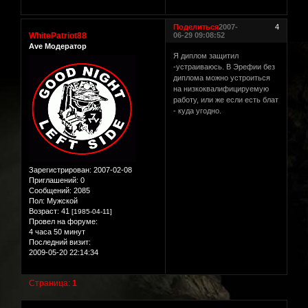
Поделиться
2007-
4
WhitePatriot88
06-29 09:08:52
Ave Модератор
Я диплом защитил
-устраиваюсь. В Эрефии без
диплома можно устроиться
на низкоквалифицируемую
работу, или же если есть блат
- куда угодно.
Зарегистрирован
: 2007-02-08
Приглашений:
0
Сообщений:
2085
Пол:
Мужской
Возраст:
41
[1985-04-11]
Провел на форуме:
4 часа 50 минут
Последний визит:
2009-05-20 22:14:34
Страница:
1