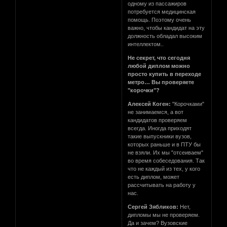
одному из пассажиров
потребуется медицинская
помощь. Поэтому очень
важно, чтобы кандидат на эту
должность обладал высоким
интеллектом..
Не секрет, что сегодня
любой диплом можно
просто купить в переходе
метро… Вы проверяете
"корочки"?
Алексей Коген:
"Корочками"
не занимаемся, а вот
кандидатов проверяем
всегда. Иногда приходят
такие выпускники вузов,
которых раньше и в ПТУ бы
не взяли. Их мы "отсеиваем"
во время собеседования. Так
что не каждый из тех, у кого
есть диплом, может
рассчитывать на работу у
нас.
Сергей Зябликов:
Нет,
дипломы мы не проверяем.
Да и зачем? Вузовские