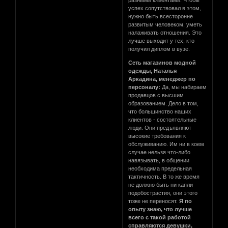
успех сопутствовал в этом,
нужно быть всесторонне
развитым человеком, уметь
налаживать отношения. Это
лучше выходит у тех, кто
получил диплом в вузе.
Сеть магазинов модной
одежды, Наталья
Аркадина, менеджер по
персоналу:
Да, мы набираем
продавцов с высшим
образованием. Дело в том,
что большинство наших
клиентов - состоятельные
люди. Они предъявляют
высокие требования к
обслуживанию. Им ни в коем
случае нельзя что-либо
навязывать, в общении
необходима предельная
тактичность. В то же время
не должно быть ни капли
подобострастия, они этого
тоже не переносят.
Я по
опыту знаю, что лучше
всего с такой работой
справляются девушки,