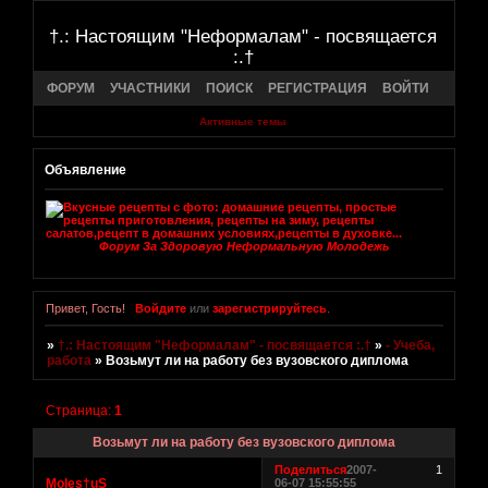
†.: Настоящим "Неформалам" - посвящается
:.†
ФОРУМ
УЧАСТНИКИ
ПОИСК
РЕГИСТРАЦИЯ
ВОЙТИ
Активные темы
Объявление
Форум За Здоровую Неформальную Молодежь
Привет, Гость!
Войдите
или
зарегистрируйтесь
.
»
†.: Настоящим "Неформалам" - посвящается :.†
»
- Учеба,
работа
»
Возьмут ли на работу без вузовского диплома
Страница:
1
Возьмут ли на работу без вузовского диплома
Поделиться
2007-
1
Moles†uS
06-07 15:55:55