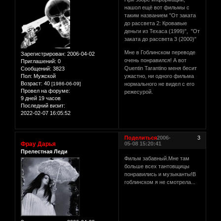
нашол ещё вот фильмы с
таким названием "От заката
до рассвета 2: Кровавые
деньги из Техаса (1999)", "От
заката до рассвета 3 (2000)"
Мне в Гоблинском переводе
Зарегистрирован
: 2006-04-02
очень понравился! А вот
Приглашений:
0
Quentin Tarantino меня бесит
Сообщений:
3823
Пол:
Мужской
ужастно, ни одного фильма
Возраст:
40
[1986-06-09]
нормального не видел с его
Провел на форуме:
режесурой.
9 дней 19 часов
Последний визит:
2022-02-07 16:05:52
Поделиться
2006-
3
Фрау Дарья
05-08 15:20:41
Прелестная Леди
Фильм забавный.Мне там
больше всех тантовщицы
понравились и музыканты!В
гоблинском я не смотрела...