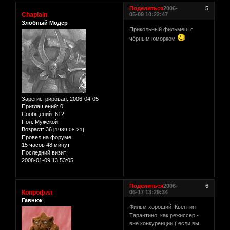
Поделиться
2006-
5
Chaplain
05-09 10:22:47
Злобный Модер
Прикольный фильмец, с
чёрным юморком
Зарегистрирован
: 2006-04-05
Приглашений:
0
Сообщений:
612
Пол:
Мужской
Возраст:
36
[1989-08-21]
Провел на форуме:
15 часов 48 минут
Последний визит:
2008-01-09 13:53:05
Поделиться
2006-
6
Копрофил
06-17 13:29:34
Гавнюк
Фильм хороший. Квентин
Тарантино, как режиссер -
вне конкуренции ( если вы