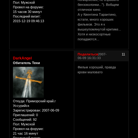
Пол:
Мужской
бензоколонки..."). Вобщем
Провел на форуме:
отличное кино.
15 часов 30 минут
А у Квентина Тарантино,
Последний визит:
кстати, много хороших
2015-12-19 09:46:13
фильмов. Это я к
вышеупомянутой критике...
Хотя и низкосортные
попадаются...
Поделиться
2007-
11
DarkAngel
06-09 16:31:33
Обитатель Тени
Фильм хороший, правда
крови маловато
Откуда:
Приморский край.г
Уссурийск
Зарегистрирован
: 2007-06-09
Приглашений:
0
Сообщений:
92
Пол:
Мужской
Провел на форуме:
21 час 16 минут
Последний визит: