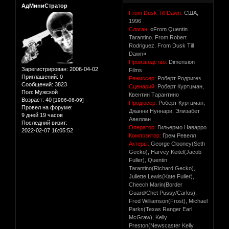
АдМиниСтратор
From Dusk Till Dawn:
США,
1996
Слоган:
«From Quentin
Tarantino. From Robert
Rodriguez. From Dusk Till
Dawn»
Производство:
Dimension
Зарегистрирован
: 2006-04-02
Films
Приглашений:
0
Режисcер:
Роберт Родригез
Сообщений:
3823
Сценарий:
Роберт Куртцман,
Пол:
Мужской
Квентин Тарантино
Возраст:
40
[1986-06-09]
Продюсер:
Роберт Куртцман,
Провел на форуме:
Джанни Нуннари, Элизабет
9 дней 19 часов
Авеллан
Последний визит:
Оператор:
Гильермо Наварро
2022-02-07 16:05:52
Композитор:
Грем Ревелл
Актеры:
George Clooney(Seth
Gecko), Harvey Keitel(Jacob
Fuller), Quentin
Tarantino(Richard Gecko),
Juliette Lewis(Kate Fuller),
Cheech Marin(Border
Guard/Chet Pussy/Carlos),
Fred Williamson(Frost), Michael
Parks(Texas Ranger Earl
McGraw), Kelly
Preston(Newscaster Kelly