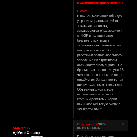
us.com/obs/english/films/mx/dusk/t
Сюжет:
В ночной мексиканский клуб
у границы, работающий от
заката до рассвета,
закатываются спасающиеся
от ФБР и полиции двое
братьев с взятыми в
заложники священником, его
дочерью и сыном. Все
работники развлекательного
заведения со стриптизом
оказываются вампирами. Но
братья, настрелявшие уже 16
человек до, во время и после
ограбления банка, просто так
шейку подставлять не стали.
Объединившись с еще
несколькими отчаянно
крутыми ребятами, герои
начинают жестокую битву с
"клыкастиками"...
Поделиться
2006-
2
Moles†uS
05-08 13:13:36
АдМиниСтратор
При зборе информации,