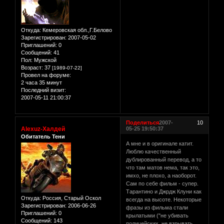
Откуда:
Кемеровская обл.,Г.Белово
Зарегистрирован
: 2007-05-02
Приглашений:
0
Сообщений:
41
Пол:
Мужской
Возраст:
37
[1989-07-22]
Провел на форуме:
2 часа 35 минут
Последний визит:
2007-05-11 21:00:37
Поделиться
2007-
10
Alexuz-Халдей
05-25 19:50:37
Обитатель Тени
А мне и в оригинале катит.
Люблю качественный
дублированный перевод, а то
что там матов нема, так это,
имхо, не плохо, а наоборот.
Сам по себе фильм - супер.
Тарантино и Джрдж Клуни как
Откуда:
Россия, Старый Оскол
всегда на высоте. Некоторые
Зарегистрирован
: 2006-06-26
фразы из фильма стали
Приглашений:
0
крылатыми ("не убивать
Сообщений:
143
полицейских, не взрывать