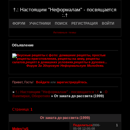
†.: Настоящим "Неформалам" - посвящается
:.†
ФОРУМ
УЧАСТНИКИ
ПОИСК
РЕГИСТРАЦИЯ
ВОЙТИ
Активные темы
Объявление
Форум За Здоровую Неформальную Молодежь
Привет, Гость!
Войдите
или
зарегистрируйтесь
.
»
†.: Настоящим "Неформалам" - посвящается :.†
»
- О
Вампирах, Оборотнях
»
От заката до рассвета (1999)
Страница:
1
От заката до рассвета (1999)
Поделиться
2006-
1
Moles†uS
05-08 12:05:08