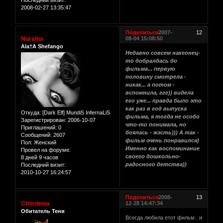
2008-02-27 13:35:47
Поделиться
2007-
12
Nuraina
08-04 15:08:50
Ala†A Shefango
Недавно совсем накеонец-
то добралдась до
фильма... первую
половину смотрела -
никак... а потом -
вспомнила, ггг)) видела
его уже... правда было это
как раз в год выпуска
Откуда:
[Dark Elf] MundiS InfernaLiS
фильма, я тогда не особо
Зарегистрирован
: 2006-10-07
что-то понимала, но
Приглашений:
0
боялась - жэсть))) А так -
Сообщений:
2607
фильм очень понравился)
Пол:
Женский
Именно как воспоминание
Провел на форуме:
своего дошкольно-
8 дней 9 часов
радосного детства))
Последний визит:
2010-10-27 16:24:57
Поделиться
2008-
13
Chordewa
12-28 14:47:34
Обитатель Тени
Всегда любила етот фильм.. и