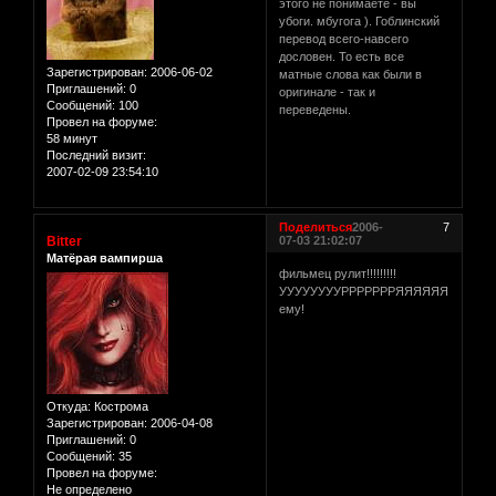
этого не понимаете - вы
убоги. мбугога ). Гоблинский
перевод всего-навсего
дословен. То есть все
Зарегистрирован
: 2006-06-02
матные слова как были в
Приглашений:
0
оригинале - так и
Сообщений:
100
переведены.
Провел на форуме:
58 минут
Последний визит:
2007-02-09 23:54:10
Поделиться
2006-
7
Bitter
07-03 21:02:07
Матёрая вампирша
фильмец рулит!!!!!!!!!
УУУУУУУУРРРРРРРЯЯЯЯЯЯ
ему!
Откуда:
Кострома
Зарегистрирован
: 2006-04-08
Приглашений:
0
Сообщений:
35
Провел на форуме:
Не определено