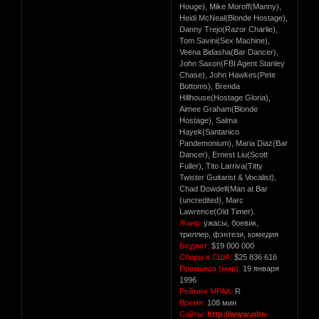
Houge), Mike Moroff(Manny),
Heidi McNeal(Blonde Hostage),
Danny Trejo(Razor Charlie),
Tom Savini(Sex Machine),
Veena Bidasha(Bar Dancer),
John Saxon(FBI Agent Stanley
Chase), John Hawkes(Pete
Bottoms), Brenda
Hillhouse(Hostage Gloria),
Aimee Graham(Blonde
Hostage), Salma
Hayek(Santanico
Pandemonium), Maria Diaz(Bar
Dancer), Ernest Liu(Scott
Fuller), Tito Larriva(Titty
Twister Guitarist & Vocalist),
Chad Dowdell(Man at Bar
(uncredited), Marc
Lawrence(Old Timer).
Жанр:
ужасы, боевик,
триллер, фэнтези, комедия
Бюджет:
$19 000 000
Сборы в США:
$25 836 616
Премьера (мир):
19 января
1996
Рейтинг MPAA:
R
Время:
108 мин
Сайты:
http://www.obs-