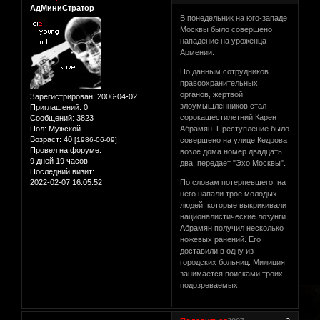
АдМиниСтратор
В понедельник на юго-западе
Москвы было совершено
нападение на уроженца
Армении.
По данным сотрудников
правоохранительных
органов, жертвой
Зарегистрирован
: 2006-04-02
злоумышленников стал
Приглашений:
0
сорокашестилетний Карен
Сообщений:
3823
Пол:
Мужской
Абрамян. Преступление было
Возраст:
40
[1986-06-09]
совершено на улице Кедрова
Провел на форуме:
возле дома номер двадцать
9 дней 19 часов
два, передает "Эхо Москвы".
Последний визит:
2022-02-07 16:05:52
По словам потерпевшего, на
него напали трое молодых
людей, которые выкрикивали
националистические лозунги.
Абрамян получил несколько
ножевых ранений. Его
доставили в одну из
городских больниц. Милиция
занимается поисками троих
подозреваемых.