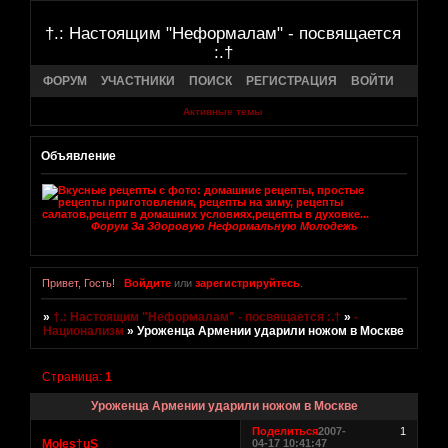
†.: Настоящим "Неформалам" - посвящается
:.†
ФОРУМ
УЧАСТНИКИ
ПОИСК
РЕГИСТРАЦИЯ
ВОЙТИ
Активные темы
Объявление
Форум За Здоровую Неформальную Молодежь
Привет, Гость!
Войдите
или
зарегистрируйтесь
.
»
†.: Настоящим "Неформалам" - посвящается :.†
»
-
Национализм
»
Уроженца Армении ударили ножом в Москве
Страница:
1
Уроженца Армении ударили ножом в Москве
Поделиться
2007-
1
Moles†uS
04-17 10:41:47