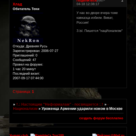
Поделиться
2007-
2
Хлад
04-18 12:38:17
Обитатель Тени
У нас во дворе вчера тоже
кавказца избили. Виват,
Россия!
З.Ы. Пишется "нацИонализм"
Откуда:
Древняя Русь
Зарегистрирован
: 2006-07-27
Приглашений:
0
Сообщений:
47
Провел на форуме:
1 час 20 минут
Последний визит:
2007-09-17 07:44:00
Страница:
1
»
†.: Настоящим "Неформалам" - посвящается :.†
»
-
Национализм
»
Уроженца Армении ударили ножом в Москве
создать форум бесплатно
Yummi.club