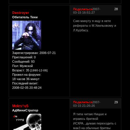
Поделиться
2007-
28
Destroyer
03-15 16:51:27
Обитатель Тени
Сию минуту я ищу в нете
рефераты о М.Хвильовому и
Л.Курбасу.
Зарегистрирован
: 2006-07-21
Приглашений:
0
Сообщений:
93
Пол:
Мужской
Возраст:
35
[1990-12-06]
Провел на форуме:
18 часов 36 минут
Последний визит:
2008-02-05 20:48:24
Поделиться
2007-
29
Moles†uS
03-15 21:26:26
АдМиниСтратор
Я типа читаю Ницше и
играюсь бритвой
ИСКРА...думаю переходить с
мак3 на обычные бритвы