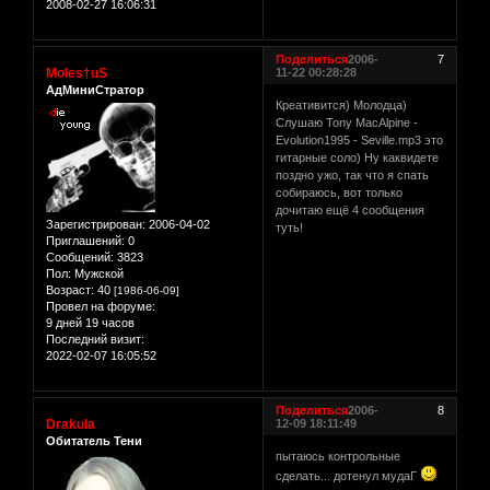
2008-02-27 16:06:31
Поделиться
2006-
7
Moles†uS
11-22 00:28:28
АдМиниСтратор
Креативится) Молодца)
Слушаю Tony MacAlpine -
Evolution1995 - Seville.mp3 это
гитарные соло) Ну каквидете
поздно ужо, так что я спать
собираюсь, вот только
дочитаю ещё 4 сообщения
Зарегистрирован
: 2006-04-02
туть!
Приглашений:
0
Сообщений:
3823
Пол:
Мужской
Возраст:
40
[1986-06-09]
Провел на форуме:
9 дней 19 часов
Последний визит:
2022-02-07 16:05:52
Поделиться
2006-
8
Drakula
12-09 18:11:49
Обитатель Тени
пытаюсь контрольные
сделать... дотенул мудаГ