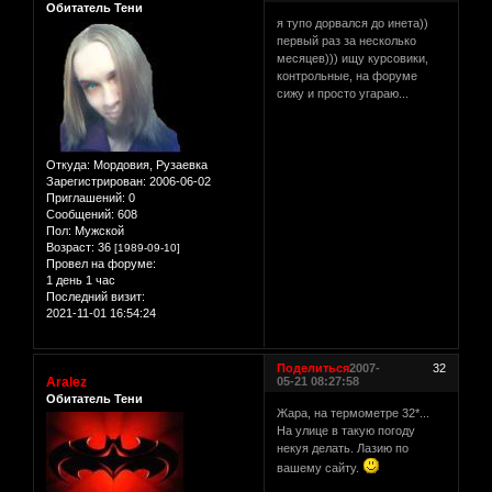
Обитатель Тени
я тупо дорвался до инета))
первый раз за несколько
месяцев))) ищу курсовики,
контрольные, на форуме
сижу и просто угараю...
Откуда:
Мордовия, Рузаевка
Зарегистрирован
: 2006-06-02
Приглашений:
0
Сообщений:
608
Пол:
Мужской
Возраст:
36
[1989-09-10]
Провел на форуме:
1 день 1 час
Последний визит:
2021-11-01 16:54:24
Поделиться
2007-
32
Aralez
05-21 08:27:58
Обитатель Тени
Жара, на термометре 32*...
На улице в такую погоду
некуя делать. Лазию по
вашему сайту.