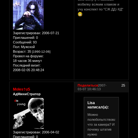
мобилку всяким хламом и
учу конспект по "СЖ ДД і КД"
Зарегистрирован
: 2006-07-21
Приглашений:
0
Сообщений:
93
Пол:
Мужской
Возраст:
35
[1990-12-06]
Провел на форуме:
18 часов 36 минут
Последний визит:
2008-02-05 20:48:24
Поделиться
2007-
25
Moles†uS
03-07 10:46:13
АдМиниСтратор
Lisa
написал(а):
Можно
полюбопытствовать,
что за камера? И
почему штатив
Зарегистрирован
: 2006-04-02
нужно
Приглашений:
0