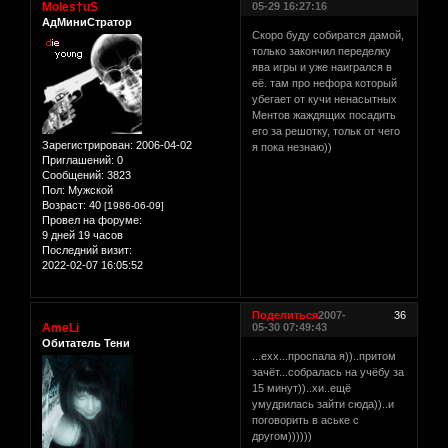
Moles†uS
05-29 16:27:16
АдМиниСтратор
Скоро буду собиратся дамой,
только закончил переделку
ява игры и уже наигрался в
её. там про нефора который
убегает от кучи ненасытных
Ментов жаждящих посадить
его за решотку, тольк от чего
Зарегистрирован
: 2006-04-02
я пока незнаю))
Приглашений:
0
Сообщений:
3823
Пол:
Мужской
Возраст:
40
[1986-06-09]
Провел на форуме:
9 дней 19 часов
Последний визит:
2022-02-07 16:05:52
Поделиться
2007-
36
AmeLi
05-30 07:49:43
Обитатель Тени
...ехх...проспала я))..притом
зачёт...собралась на учёбу за
15 минут))..хи..ещё
умудрилась зайти сюда))..и
поговорить в аське с
другом))))))