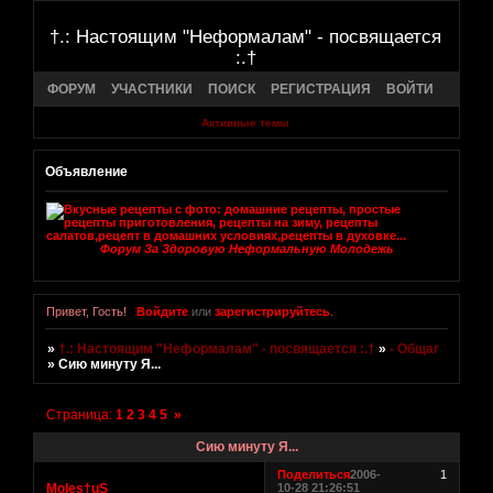
†.: Настоящим "Неформалам" - посвящается
:.†
ФОРУМ
УЧАСТНИКИ
ПОИСК
РЕГИСТРАЦИЯ
ВОЙТИ
Активные темы
Объявление
Форум За Здоровую Неформальную Молодежь
Привет, Гость!
Войдите
или
зарегистрируйтесь
.
»
†.: Настоящим "Неформалам" - посвящается :.†
»
- Общаг
»
Сию минуту Я...
Страница:
1
2
3
4
5
»
Сию минуту Я...
Поделиться
2006-
1
Moles†uS
10-28 21:26:51