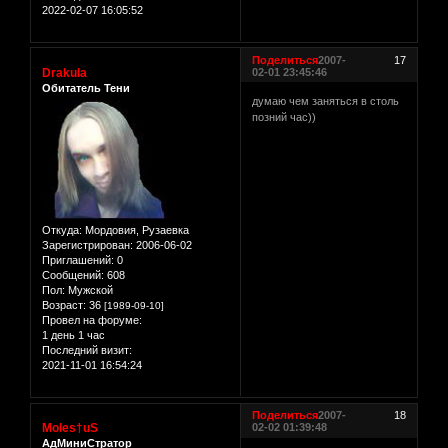
2022-02-07 16:05:52
Поделиться
2007-
17
Drakula
02-01 23:45:46
Обитатель Тени
думаю чем заняться в столь
позний час))
Откуда:
Мордовия, Рузаевка
Зарегистрирован
: 2006-06-02
Приглашений:
0
Сообщений:
608
Пол:
Мужской
Возраст:
36
[1989-09-10]
Провел на форуме:
1 день 1 час
Последний визит:
2021-11-01 16:54:24
Поделиться
2007-
18
Moles†uS
02-02 01:39:48
АдМиниСтратор