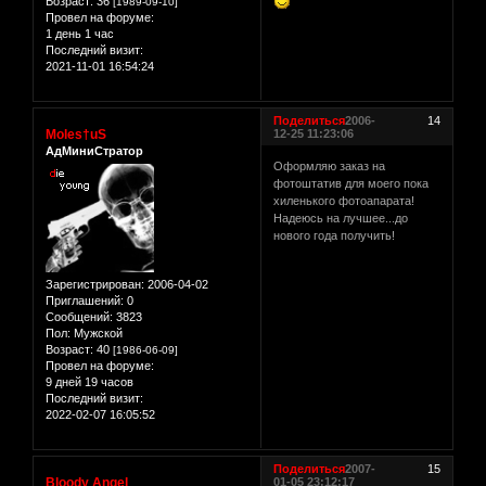
Возраст:
36
[1989-09-10]
Провел на форуме:
1 день 1 час
Последний визит:
2021-11-01 16:54:24
Поделиться
2006-
14
Moles†uS
12-25 11:23:06
АдМиниСтратор
Оформляю заказ на
фотоштатив для моего пока
хиленького фотоапарата!
Надеюсь на лучшее...до
нового года получить!
Зарегистрирован
: 2006-04-02
Приглашений:
0
Сообщений:
3823
Пол:
Мужской
Возраст:
40
[1986-06-09]
Провел на форуме:
9 дней 19 часов
Последний визит:
2022-02-07 16:05:52
Поделиться
2007-
15
Bloody Angel
01-05 23:12:17