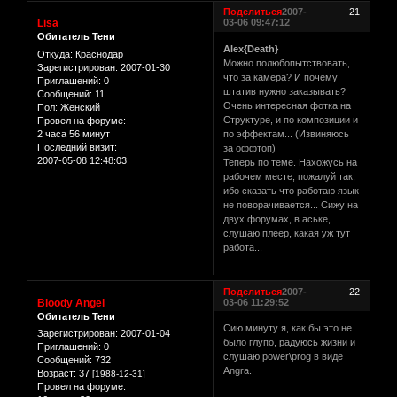
Поделиться
2007-
21
Lisa
03-06 09:47:12
Обитатель Тени
Alex{Death}
Откуда:
Краснодар
Можно полюбопытствовать,
Зарегистрирован
: 2007-01-30
что за камера? И почему
Приглашений:
0
штатив нужно заказывать?
Сообщений:
11
Очень интересная фотка на
Пол:
Женский
Структуре, и по композиции и
Провел на форуме:
2 часа 56 минут
по эффектам... (Извиняюсь
Последний визит:
за оффтоп)
2007-05-08 12:48:03
Теперь по теме. Нахожусь на
рабочем месте, пожалуй так,
ибо сказать что работаю язык
не поворачивается... Сижу на
двух форумах, в аське,
слушаю плеер, какая уж тут
работа...
Поделиться
2007-
22
Bloody Angel
03-06 11:29:52
Обитатель Тени
Сию минуту я, как бы это не
Зарегистрирован
: 2007-01-04
было глупо, радуюсь жизни и
Приглашений:
0
слушаю power\prog в виде
Сообщений:
732
Angra.
Возраст:
37
[1988-12-31]
Провел на форуме: