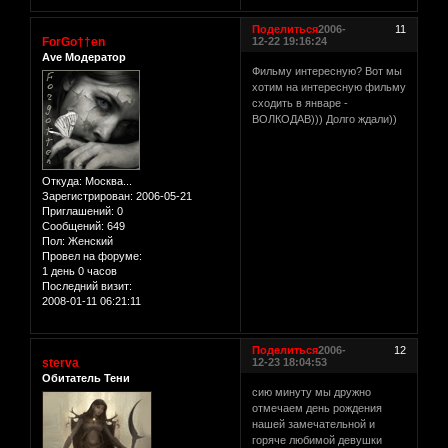
Поделиться
2006-
11
ForGo††en
12-22 19:16:24
Ave Модератор
Фильму интересную? Вот мы
хотим на интересную фильму
сходить в январе -
ВОЛКОДАВ))) Долго ждали))
Откуда:
Москва...
Зарегистрирован
: 2006-05-21
Приглашений:
0
Сообщений:
649
Пол:
Женский
Провел на форуме:
1 день 0 часов
Последний визит:
2008-01-11 06:21:11
Поделиться
2006-
12
sterva
12-23 18:04:53
Обитатель Тени
сию минуту мы дружно
отмечаем день рождения
нашей замечательной и
горяче любимой девушки