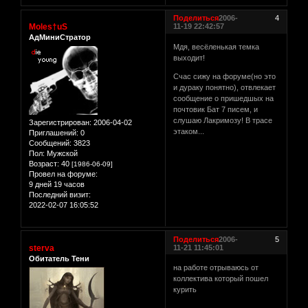
Поделиться
2006-
4
Moles†uS
11-19 22:42:57
АдМиниСтратор
Мдя, весёленькая темка
выходит!
Счас сижу на форуме(но это
и дураку понятно), отвлекает
сообщение о пришедшых на
почтовик Бат 7 писем, и
слушаю Лакримозу! В трасе
Зарегистрирован
: 2006-04-02
этаком...
Приглашений:
0
Сообщений:
3823
Пол:
Мужской
Возраст:
40
[1986-06-09]
Провел на форуме:
9 дней 19 часов
Последний визит:
2022-02-07 16:05:52
Поделиться
2006-
5
sterva
11-21 11:45:01
Обитатель Тени
на работе отрываюсь от
коллектива который пошел
курить