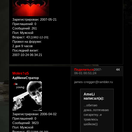
Зарегистрирован
: 2007-05-21
Приглашений:
0
Сообщений:
261
Пол:
Мужской
Возраст:
43
[1982-12-20]
Провел на форуме:
2 дня 9 часов
Последний визит:
2007-10-24 06:34:21
Поделиться
2007-
44
Moles†uS
06-01 00:51:24
АдМиниСтратор
james-cregger@rambler.ru
AmeLi
написал(а):
...обитаю
дома..потягиваю
Зарегистрирован
: 2006-04-02
сигаретку..и
Приглашений:
0
травлюсь
Сообщений:
3823
шейком))
Пол:
Мужской
Возраст:
40
[1986-06-09]