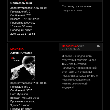
Обитатель Тени
Сию минуту я заполняю
Зарегистрирован
: 2007-01-04
форум постами.
Приглашений:
0
Сообщений:
732
Возраст:
37
[1988-12-31]
Провел на форуме:
16 часов 30 минут
Последний визит:
2007-12-19 17:13:56
Поделиться
2007-
16
Moles†uS
01-17 21:02:22
АдМиниСтратор
Я после 2-х недельного
отсутствия отвечаю на все
темы что вы успели
наплодить Народ совесный,
эт ж надо, 3-и страницы
новых одних названий тем с
новыми сообщениями,
Зарегистрирован
: 2006-04-02
незнаю сколько ещё
Приглашений:
0
выдержу!
Сообщений:
3823
Пол:
Мужской
Возраст:
40
[1986-06-09]
Провел на форуме:
9 дней 19 часов
Последний визит: