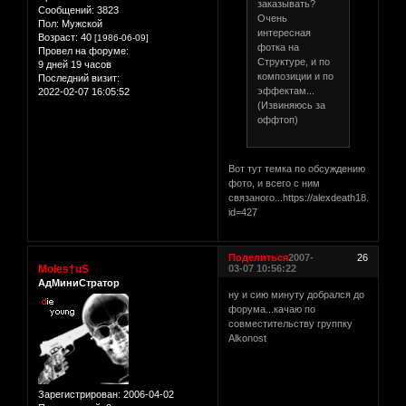
заказывать?
Сообщений:
3823
Очень
Пол:
Мужской
интересная
Возраст:
40
[1986-06-09]
фотка на
Провел на форуме:
Структуре, и по
9 дней 19 часов
композиции и по
Последний визит:
эффектам...
2022-02-07 16:05:52
(Извиняюсь за
оффтоп)
Вот тут темка по обсуждению
фото, и всего с ним
связаного...https://alexdeath18.5bb.ru/
id=427
Поделиться
2007-
26
Moles†uS
03-07 10:56:22
АдМиниСтратор
ну и сию минуту добрался до
форума...качаю по
совместительству группку
Alkonost
Зарегистрирован
: 2006-04-02