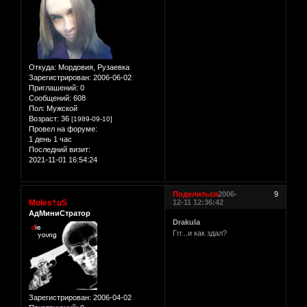
Откуда:
Мордовия, Рузаевка
Зарегистрирован
: 2006-06-02
Приглашений:
0
Сообщений:
608
Пол:
Мужской
Возраст:
36
[1989-09-10]
Провел на форуме:
1 день 1 час
Последний визит:
2021-11-01 16:54:24
Поделиться
2006-
9
Moles†uS
12-11 12:36:42
АдМиниСтратор
Drakula
Ггг...и как здал?
Зарегистрирован
: 2006-04-02