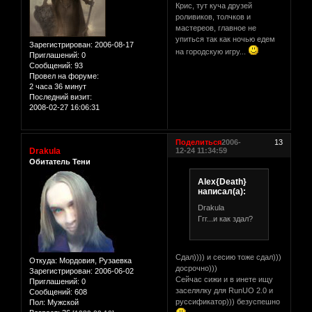
Крис, тут куча друзей
роливиков, толчков и
мастереов, главное не
упиться так как ночью едем
Зарегистрирован
: 2006-08-17
на городскую игру...
Приглашений:
0
Сообщений:
93
Провел на форуме:
2 часа 36 минут
Последний визит:
2008-02-27 16:06:31
Поделиться
2006-
13
Drakula
12-24 11:34:59
Обитатель Тени
Alex{Death}
написал(а):
Drakula
Ггг...и как здал?
Сдал)))) и сесию тоже сдал)))
Откуда:
Мордовия, Рузаевка
досрочно)))
Зарегистрирован
: 2006-06-02
Сейчас сижи и в инете ищу
Приглашений:
0
заселялку для RunUO 2.0 и
Сообщений:
608
руссификатор))) безуспешно
Пол:
Мужской