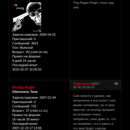
Под Pagan Reign, спать иду
уже.
Зарегистрирован
: 2006-04-02
Приглашений:
0
Сообщений:
3823
Пол:
Мужской
Возраст:
40
[1986-06-09]
Провел на форуме:
9 дней 19 часов
Последний визит:
2022-02-07 16:05:52
Поделиться
2007-
19
Bloody Angel
02-05 19:26:47
Обитатель Тени
Сию минуту я думаю, как
Зарегистрирован
: 2007-01-04
нетактично я поступил с кое,
Приглашений:
0
каким человеком, он то мне
Сообщений:
732
простил, он всегда прощает,
Возраст:
37
[1988-12-31]
но всёравно очень
Провел на форуме:
неприятно, зная даже то, что
16 часов 30 минут
Последний визит:
он понимает, что я каюсь и
2007-12-19 17:13:56
что мне будет совсем