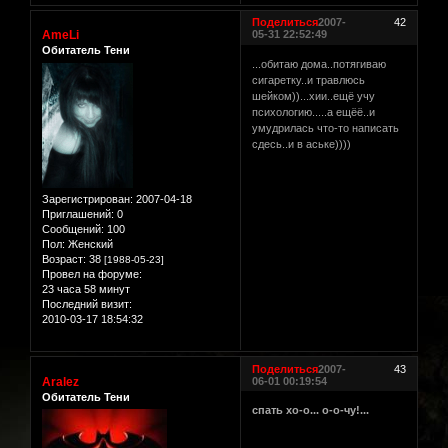
Поделиться
2007-
42
AmeLi
05-31 22:52:49
Обитатель Тени
...обитаю дома..потягиваю
сигаретку..и травлюсь
шейком))...хии..ещё учу
психологию.....а ещёё..и
умудрилась что-то написать
сдесь..и в аське))))
Зарегистрирован
: 2007-04-18
Приглашений:
0
Сообщений:
100
Пол:
Женский
Возраст:
38
[1988-05-23]
Провел на форуме:
23 часа 58 минут
Последний визит:
2010-03-17 18:54:32
Поделиться
2007-
43
Aralez
06-01 00:19:54
Обитатель Тени
спать хо-о... о-о-чу!...