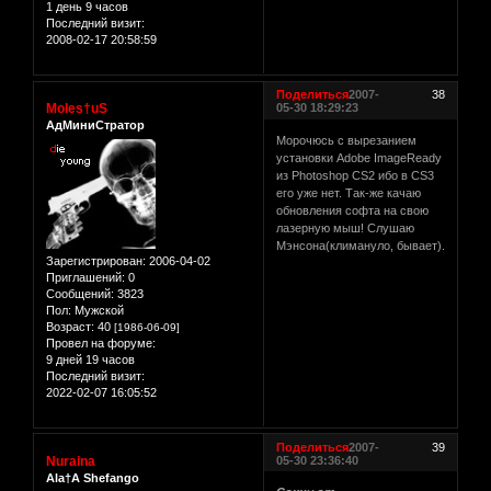
1 день 9 часов
Последний визит:
2008-02-17 20:58:59
Поделиться
2007-
38
Moles†uS
05-30 18:29:23
АдМиниСтратор
Морочюсь с вырезанием
установки Adobe ImageReady
из Photoshop CS2 ибо в CS3
его уже нет. Так-же качаю
обновления софта на свою
лазерную мыш! Слушаю
Мэнсона(климануло, бывает).
Зарегистрирован
: 2006-04-02
Приглашений:
0
Сообщений:
3823
Пол:
Мужской
Возраст:
40
[1986-06-09]
Провел на форуме:
9 дней 19 часов
Последний визит:
2022-02-07 16:05:52
Поделиться
2007-
39
Nuraina
05-30 23:36:40
Ala†A Shefango