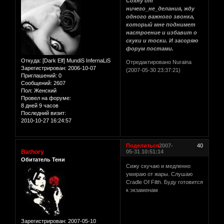
Сохну от
ничего_не_делания, жду
одного важного звонка,
который мне поднимет
настроение и избавит о
скуки и тоски. И засоряю
форум постами.
Откуда:
[Dark Elf] MundiS InfernaLiS
Отредактировано Nuraina
Зарегистрирован
: 2006-10-07
(2007-05-30 23:37:21)
Приглашений:
0
Сообщений:
2607
Пол:
Женский
Провел на форуме:
8 дней 9 часов
Последний визит:
2010-10-27 16:24:57
Поделиться
2007-
40
Bathory
05-31 10:51:14
Обитатель Тени
Сижу скучаю и медленно
умираю от жары. Слушаю
Cradle Of Filth. Буду готовится
к экзаменам
Зарегистрирован
: 2007-05-10