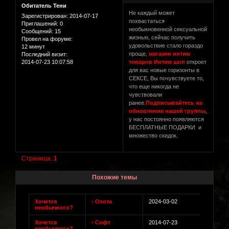
Обитатель Тени
Не каждый может
Зарегистрирован
: 2014-07-17
похвастаться
Приглашений:
0
необыкновенной сексуальной
Сообщений:
15
жизнью, сейчас получить
Провел на форуме:
удовольствие стало гораздо
12 минут
проще,
магазин интим
Последний визит:
2014-07-23 10:07:58
товаров Интим шоп
откроет
для вас новые горизонты в
СЕКСЕ, Вы почувствуете то,
что еще никогда не
чувствовали
ранее.
Подписывайтесь на
обновления нашей группы
,
у нас постоянно появляются
БЕСПЛАТНЫЕ ПОДАРКИ и
множество скидок.
Страница:
1
Похожие темы
Хочется
- Охота
2024-03-02
необычного?
Хочется
- Софт
2014-07-23
необычного?