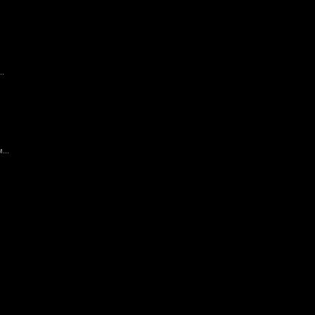
..
...