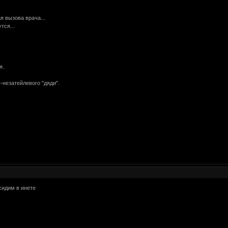
я вызова врача...
тся...
я.
незатейлевого "дяди".
сидим в инете