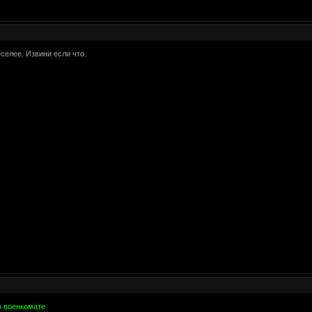
селее. Извини если что.
в военкомате