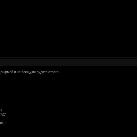
 рифмой я не блещу,не судите строго.
ть
ТАС*!
их,-