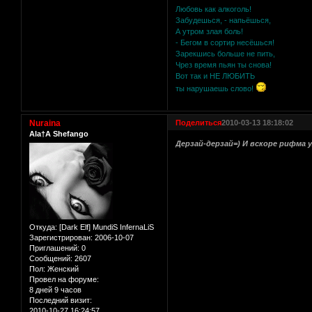
Любовь как алкоголь!
Забудешься, - напьёшься,
А утром злая боль!
- Бегом в сортир несёшься!
Зарекшись больше не пить,
Чрез время пьян ты снова!
Вот так и НЕ ЛЮБИТЬ
ты нарушаешь слово!
Nuraina
Поделиться
2010-03-13 18:18:02
Ala†A Shefango
Дерзай-дерзай=) И вскоре рифма 
Откуда:
[Dark Elf] MundiS InfernaLiS
Зарегистрирован
: 2006-10-07
Приглашений:
0
Сообщений:
2607
Пол:
Женский
Провел на форуме:
8 дней 9 часов
Последний визит:
2010-10-27 16:24:57