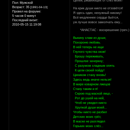
Цепей, ржавеющих от слёз моих!
Пол:
Мужской
Возраст:
35
[1991-04-13]
На крик души никто не отзовётся!
Провел на форуме:
Я здесь один, ненужный никому!
5 часов 0 минут
Всё медленнее сердце бьётся,
Последний визит:
уж лучше вовсе замолчать ему...
2010-05-15 11:19:08
*АНАСТАС - воскрешение (греч.)
Выкину хлам из души,
Похороню любовь.
В ней теперь не ищи
Глупого чувства оков!
Брошу переживать,
Прошлое зачеркну;
С разумом хладным опять
К цели своей пойду!
Циником стану вновь!
Здесь ведь иначе нельзя!
В мире коварном лжецов
Стану таким и я!
Скрою под маской лицо, -
Рот до ушей на ней,
Чтоб не увидел никто
Хрупкой души моей...
Чтобы никто не разбил
Детских моих грёз;
В маске не разглядел
Горьких моих слёз...