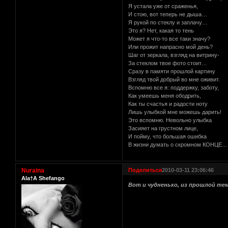
Я устала уже от сраженья,
И стою, вот теперь не дыша…
Я рукой по стеклу и заплачу…
Это я? Нет, какая то тень
Может я что-то все таки значу?
Или прожит напрасно мой день?
Шаг от зеркала, взгляд на витрину-
За стеклом твое фото стоит…
Сразу в памяти прошлой картину
Взгляд твой добрый во мне оживит.
Вспомню все я: поддержку, заботу,
Как умеешь меня ободрить,
Как ты счастья и радости ноту
Лишь улыбкой мне можешь дарить!
Это вспомню. Невольно улыбка
Засияет на грустном лице,
И пойму, что большая ошибка
В жизни думать о скромном КОНЦЕ…
Nuraina
Поделиться
2010-03-11 23:06:46
Ala†A Shefango
Вот и чудненько, из прошлой те