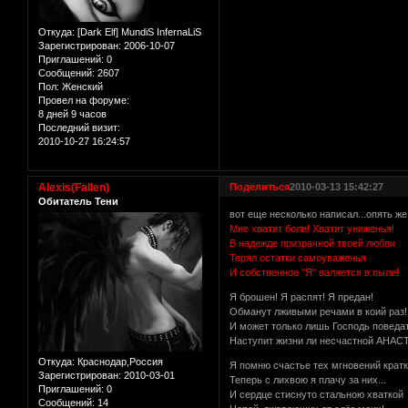
Откуда:
[Dark Elf] MundiS InfernaLiS
Зарегистрирован
: 2006-10-07
Приглашений:
0
Сообщений:
2607
Пол:
Женский
Провел на форуме:
8 дней 9 часов
Последний визит:
2010-10-27 16:24:57
Alexis(Fallen)
Поделиться
2010-03-13 15:42:27
Обитатель Тени
вот еще несколько написал...опять же
Мне хватит боли! Хватит униженья!
В надежде призрачной твоей любви
Терял остатки самоуваженья
И собственное "Я" валяется в пыли!
Я брошен! Я распят! Я предан!
Обманут лживыми речами в коий раз!
И может только лишь Господь поведа
Наступит жизни ли несчастной АНАС
Откуда:
Краснодар,Россия
Я помню счастье тех мгновений кратк
Зарегистрирован
: 2010-03-01
Теперь с лихвою я плачу за них...
Приглашений:
0
И сердце стиснуто стальною хваткой
Сообщений:
14