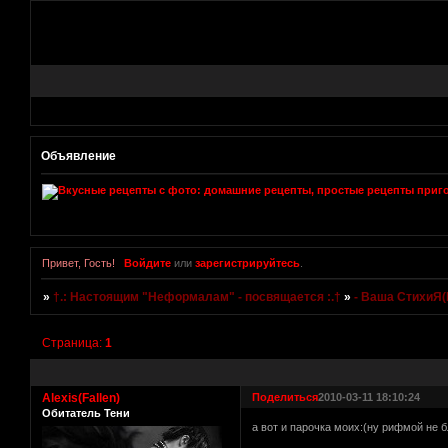
Объявление
Привет, Гость!
Войдите
или
зарегистрируйтесь
.
»
†.: Настоящим "Неформалам" - посвящается :.†
»
- Ваша СтихиЯ(
Страница:
1
Alexis(Fallen)
Поделиться
2010-03-11 18:10:24
Обитатель Тени
а вот и парочка моих:(ну рифмой не 