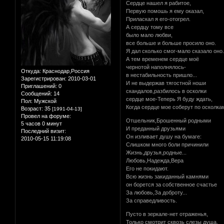
Сердце нашел я рабитое,
Первую помошь я ему оказал,
Приласкал я его-отогрел.
А сердцу тому все
было мало любви,
все больше и больше просило оно.
Я дал сколько смог-мало сказало оно.
А тем временем сердце моё
чернотой наполнялось-
Откуда:
Краснодар,Россия
в нестабильность пришло...
Зарегистрирован
: 2010-03-01
И не выдержав тягостной ноши
Приглашений:
0
скандалов,разбилось в осколки
Сообщений:
14
сердце мое-Теперь Я буду ждать,
Пол:
Мужской
Когда сердце мое соберут по осколкам
Возраст:
35
[1991-04-13]
Провел на форуме:
Отшельник,Брошенный родными
5 часов 0 минут
И преданный друзьями
Последний визит:
Он изливает душу на бумаге:
2010-05-15 11:19:08
Слишком много боли причинили
Жизнь,друзья,родные...
Любовь,Надежда,Вера
Его не покидают.
Всю жизнь закиданный камнями
он борется за собственное счастье
За любовь,За доброту...
За справедливость.
Пусто в зеркале-нет отраженья,
Только смотрит сквозь слезы душа,