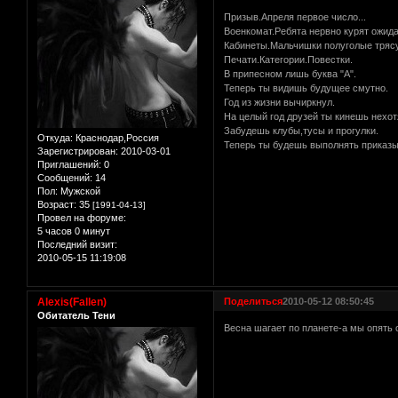
Призыв.Апреля первое число...
Военкомат.Ребята нервно курят ожида
Кабинеты.Мальчишки полуголые трясу
Печати.Категории.Повестки.
В припесном лишь буква "А".
Теперь ты видишь будущее смутно.
Год из жизни вычиркнул.
На целый год друзей ты кинешь нехот
Забудешь клубы,тусы и прогулки.
Откуда:
Краснодар,Россия
Теперь ты будешь выполнять приказы-
Зарегистрирован
: 2010-03-01
Приглашений:
0
Сообщений:
14
Пол:
Мужской
Возраст:
35
[1991-04-13]
Провел на форуме:
5 часов 0 минут
Последний визит:
2010-05-15 11:19:08
Alexis(Fallen)
Поделиться
2010-05-12 08:50:45
Обитатель Тени
Весна шагает по планете-а мы опять 