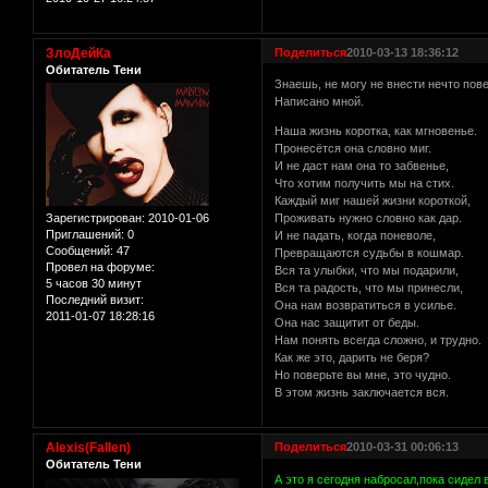
ЗлоДейКа
Поделиться
2010-03-13 18:36:12
Обитатель Тени
Знаешь, не могу не внести нечто пове
Написано мной.
Наша жизнь коротка, как мгновенье.
Пронесётся она словно миг.
И не даст нам она то забвенье,
Что хотим получить мы на стих.
Каждый миг нашей жизни короткой,
Зарегистрирован
: 2010-01-06
Проживать нужно словно как дар.
Приглашений:
0
И не падать, когда поневоле,
Сообщений:
47
Превращаются судьбы в кошмар.
Провел на форуме:
Вся та улыбки, что мы подарили,
5 часов 30 минут
Вся та радость, что мы принесли,
Последний визит:
Она нам возвратиться в усилье.
2011-01-07 18:28:16
Она нас защитит от беды.
Нам понять всегда сложно, и трудно.
Как же это, дарить не беря?
Но поверьте вы мне, это чудно.
В этом жизнь заключается вся.
Alexis(Fallen)
Поделиться
2010-03-31 00:06:13
Обитатель Тени
А это я сегодня набросал,пока сидел 