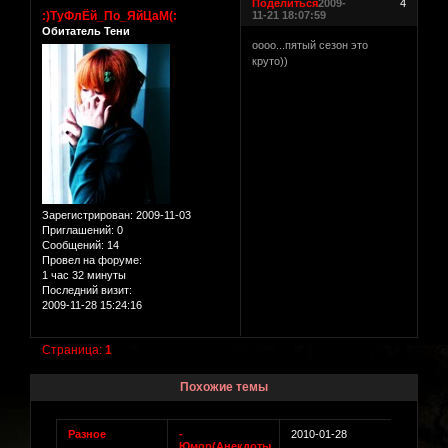
Поделиться
2009-
4
:)ТуФлЁй_По_ЯйЦаМ(:
11-21 18:07:59
Обитатель Тени
оооо...пятый сезон это
круто))
Зарегистрирован
: 2009-11-03
Приглашений:
0
Сообщений:
14
Провел на форуме:
1 час 32 минуты
Последний визит:
2009-11-28 15:24:16
Страница:
1
Похожие темы
Разное
-
2010-01-28
Юмор(Анекдоты,