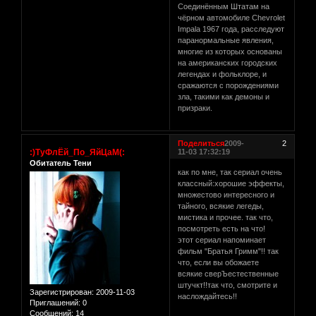
Соединённым Штатам на
чёрном автомобиле Chevrolet
Impala 1967 года, расследуют
паранормальные явления,
многие из которых основаны
на американских городских
легендах и фольклоре, и
сражаются с порождениями
зла, такими как демоны и
призраки.
Поделиться
2009-
2
:)ТуФлЁй_По_ЯйЦаМ(:
11-03 17:32:19
Обитатель Тени
как по мне, так сериал очень
классный:хорошие эффекты,
множестово интересного и
тайного, всякие легеды,
мистика и прочее. так что,
посмотреть есть на что!
этот сериал напоминает
фильм "Братья Гримм"!! так
что, если вы обожаете
всякие сверЪестественные
штучкт!!так что, смотрите и
Зарегистрирован
: 2009-11-03
наслождайтесь!!
Приглашений:
0
Сообщений:
14