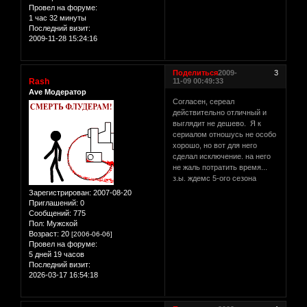
Провел на форуме:
1 час 32 минуты
Последний визит:
2009-11-28 15:24:16
Поделиться
2009-
3
Rash
11-09 00:49:33
Ave Модератор
Согласен, сереал
действительно отличный и
выглядит не дешево. Я к
сериалом отношусь не особо
хорошо, но вот для него
сделал исключение. на него
не жаль потратить время...
з.ы. ждемс 5-ого сезона
Зарегистрирован
: 2007-08-20
Приглашений:
0
Сообщений:
775
Пол:
Мужской
Возраст:
20
[2006-06-06]
Провел на форуме:
5 дней 19 часов
Последний визит:
2026-03-17 16:54:18