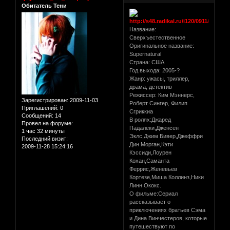
Обитатель Тени
Название:
Сверхъестественное
Оригинальное название:
Supernatural
Страна: США
Год выхода: 2005-?
Жанр: ужасы, триллер,
драма, детектив
Режиссер: Ким Мэннерс,
Зарегистрирован
: 2009-11-03
Роберт Сингер, Филип
Приглашений:
0
Сгриккиа
Сообщений:
14
В ролях:Джаред
Провел на форуме:
Падалеки,Дженсен
1 час 32 минуты
Эклс,Джим Бивер,Джеффри
Последний визит:
Дин Морган,Кэти
2009-11-28 15:24:16
Кэссиди,Лоурен
Кохан,Саманта
Феррис,Женевьев
Кортезе,Миша Коллинз,Ники
Линн Ококс.
О фильме:Сериал
рассказывает о
приключениях братьев Сэма
и Дина Винчестеров, которые
путешествуют по