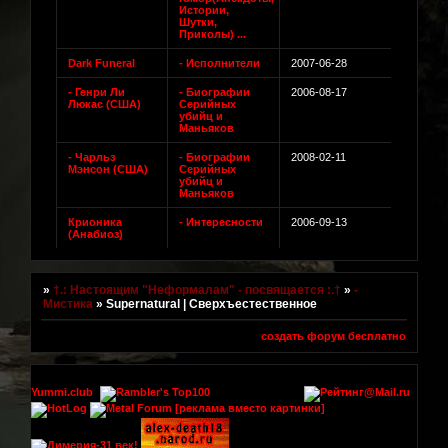
Истории,
Шутки,
Приколы) ...
Dark Funeral
- Исполнители
2007-06-28
- Генри Ли
- Биографии
2006-08-17
Люкас (США)
Серийных
убийц и
Маньяков
- Чарльз
- Биографии
2008-02-11
Мэнсон (США)
Серийных
убийц и
Маньяков
Крионика
- Интересности
2006-09-13
(Анабиоз)
»
†.: Настоящим "Неформалам" - посвящается :.†
»
-
Мистика
»
Supernatural | Сверхъестественное
создать форум бесплатно
Yummi.club
[реклама вместо картинки]