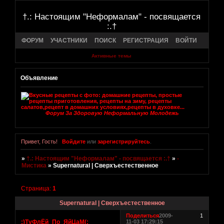
†.: Настоящим "Неформалам" - посвящается
:.†
ФОРУМ
УЧАСТНИКИ
ПОИСК
РЕГИСТРАЦИЯ
ВОЙТИ
Активные темы
Объявление
Форум За Здоровую Неформальную Молодежь
Привет, Гость!
Войдите
или
зарегистрируйтесь
.
»
†.: Настоящим "Неформалам" - посвящается :.†
»
-
Мистика
»
Supernatural | Сверхъестественное
Страница:
1
Supernatural | Сверхъестественное
Поделиться
2009-
1
:)ТуФлЁй_По_ЯйЦаМ(:
11-03 17:29:15