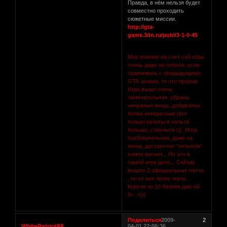
Правда, в нём нельзя будет
совместно проходить
сюжетные миссии.
http://gta-
game.3dn.ru/publ/3-1-0-45
Мое мнение на счет сей игры
очень даже не плохое, если
сравнивать с предыдущими
GTA`шками, то это прорыв.
Игра вышл очень
замечательная, убраны
ненужные вещи, добавлены
более интересные (вот
только качаться нельзя
больше, стричься ((( Игра
требовательная, даже на
моем, достаточно "сильном"
компе виснет... Но это в
самой игре дело... Сейчас
вышло 2 официальных патча
, но от них проку мало...
Короче из 10 баллов даю ей
8+ =)))
Поделиться
2009-
2
WhitePatriot88
04-01 22:06:36