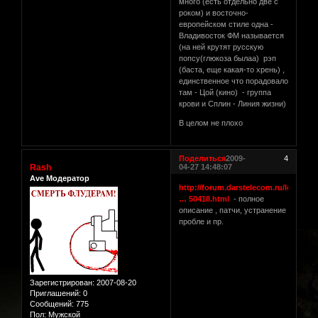
много (есть отдельно две с
роком) и восточно-
европейском стиле одна -
Владивосток ФМ называется
(на ней крутят русскую
попсу(глюкоза былаа) рэп
(баста, еще какая-то хрень) ,
единственное что порадовало
там - Цой (кино) - группа
крови и Сплин - Линия жизни)
В целом не плохо
Поделиться
2009-
4
Rash
04-27 14:48:07
Ave Модератор
http://forum.darstelecom.ru/lofiversi
… 50418.html
- полное
описание , патчи, устранение
пробле и пр.
Зарегистрирован
: 2007-08-20
Приглашений:
0
Сообщений:
775
Пол:
Мужской