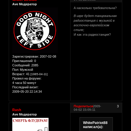
Ave Модератор
А насколько требовательна?
В игре будет танцевальная
радиостанция с музыкой в
восточно-европейском
стиле;
И как эта радиостанция?
Зарегистрирован
: 2007-02-08
Приглашений:
0
Сообщений:
2085
Пол:
Мужской
Возраст:
41
[1985-04-11]
Провел на форуме:
4 часа 50 минут
Последний визит:
2009-05-20 22:14:34
Поделиться
2009-
3
Rash
04-02 15:09:11
Ave Модератор
WhitePatriot88
написал(а):