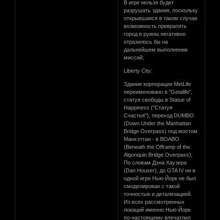
В игре нельзя будет
разрушать здания, поскольку
открывшаяся в таком случае
возможность превратить
город в руины негативно
отразилось бы на
дальнейшем выполнении
миссий;
Liberty City:
Здание корпорации MetLife
переименовано в "Getalife",
статуя свободы в Statue of
Happiness ("Статуя
Счастья"), переход DUMBO
(Down Under the Manhattan
Bridge Overpass) под мостом
Манхэттан - в BOABO
(Beneath the Offramp of the
Algonquin Bridge Overpass);
По словам Дэна Хаузера
(Dan Houser), до GTA IV ни в
одной игре Нью-Йорк не был
смоделирован с такой
точностью и детализацией.
Из всех рассмотренных
локаций именно Нью-Йорк
по-настоящему впечатлил