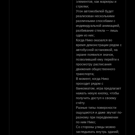
элементов, как маркеры и
стрелки;
Угон автомобилей будет
реализован несколькими
различными способами с
индивидуальной анимацией,
разбивание стекла — лишь
один из них;
Когда Нико оказался во
время демонстрации рядом с
автобусной остановкой, на
экране появился значок,
позволивший ему перейти к
просмотру расписания
движения общественного
транспорта;
В момент, когда Нико
проходит рядом с
банкоматом, игра предлагает
нажать некую кнопку, чтобы
получить доступ к своему
счёту.
Разные типы поверхности
ощущаются и даже звучат по-
разному при передвижении
по ним Нико;
Со стороны улицы можно
заглядывать внутрь зданий;