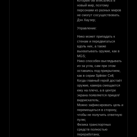
которые бы вписались в
новый мир, поэтому
персонажи из разных миров
не смогут сосуществовать.
Дэн Хаузер;
Управление:
Нико может припадать к
стенам и передвигаться
вдоль них, а также
выхватывать оружие, как в
MGS;
Нико способен выглядывать
из-за угла, сам при этом
оставаясь под прикрытием,
как в серии Splinter Cell;
Когда главный герой достаёт
оружие, камера смещается
ему на плечо, а в центре
экрана появляется прицел/
видоискатель;
Можно зафиксировать цель и
перемещаться в сторону,
чтобы не получить ответную
пулю;
Физика транспортных
средств полностью
переработана;