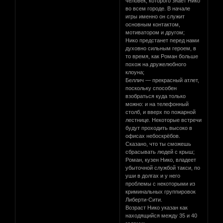
человек, которого знает Нико
во всем городе. В начале
игры именно он служит
основным контактом,
мотиватором и другом;
Нико предстанет перед нами
духовно сильным героем, в
то время, как Роман больше
похож на дружелюбного
клоуна;
Беллич — прекрасный атлет,
поскольку способен
взобраться куда только
можно: и на телефонный
столб, и вверх по пожарной
лестнице. Некоторые встречи
будут проходить высоко в
офисах небоскрёбов.
Сказано, что ты сможешь
сбрасывать людей с крыш;
Роман, кузен Нико, владеет
убыточной службой такси, по
уши в долгах и у него
проблемы с некоторыми из
криминальных группировок
Либерти-Сити.
Возраст Нико указан как
находящийся между 35 и 40