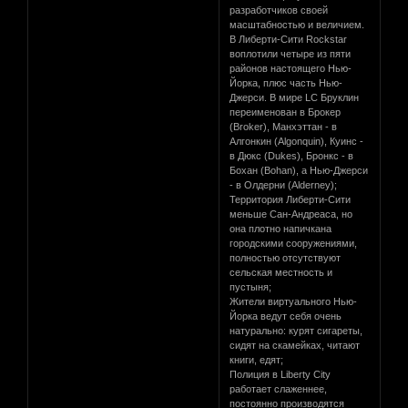
разработчиков своей
масштабностью и величием.
В Либерти-Сити Rockstar
воплотили четыре из пяти
районов настоящего Нью-
Йорка, плюс часть Нью-
Джерси. В мире LC Бруклин
переименован в Брокер
(Broker), Манхэттан - в
Алгонкин (Algonquin), Куинс -
в Дюкс (Dukes), Бронкс - в
Бохан (Bohan), а Нью-Джерси
- в Олдерни (Alderney);
Территория Либерти-Сити
меньше Сан-Андреаса, но
она плотно напичкана
городскими сооружениями,
полностью отсутствуют
сельская местность и
пустыня;
Жители виртуального Нью-
Йорка ведут себя очень
натурально: курят сигареты,
сидят на скамейках, читают
книги, едят;
Полиция в Liberty City
работает слаженнее,
постоянно производятся