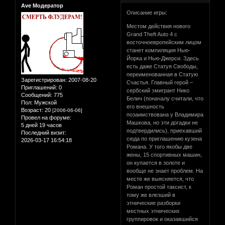
Ave Модератор
Описание игры:
Местом действия нового
Grand Theft Auto 4 с
восточноевропейским лицом
станет компиляция Нью-
Йорка и Нью-Джерси. Здесь
есть даже Статуя Свободы,
переименованная в Статую
Зарегистрирован
: 2007-08-20
Счастья. Главный герой –
Приглашений:
0
сербский эмигрант Нико
Сообщений:
775
Белич (поначалу считали, что
Пол:
Мужской
его внешность
Возраст:
20
[2006-06-06]
позаимствована у Владимира
Провел на форуме:
Машкова, но эти догадки не
5 дней 19 часов
подтвердились), приехавший
Последний визит:
сюда по приглашению кузена
2026-03-17 16:54:18
Романа. У того якобы две
жены, 15 спортивных машин,
он купается в золоте и
вообще не знает проблем. На
месте же выясняется, что
Роман простой таксист, к
тому же влезший в
этнические разборки
местных этнических
группировок и оказавшийся