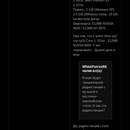
2.4Ghz, AMD Phenom X3
2.1Ghz
Память: 2 GB (Windows XP)
2.5 GB (Windows Vista), 18 GB
на жестком диске
Видеокарта: 512MB NVIDIA
8600 / 512MB ATI 3870
При том, что у меня Vista sp1
(xp sp3) Core 2, 2Ghz , 512MB
NVIDIA 8600 У мя
подлагивает... Думаю дело в
игре
WhitePatriot88
написал(а):
В игре будет
танцевальная
радиостанция с
музыкой в
восточно-
европейском
стиле; И как эта
радиостанция?
Да, радиостанций стало