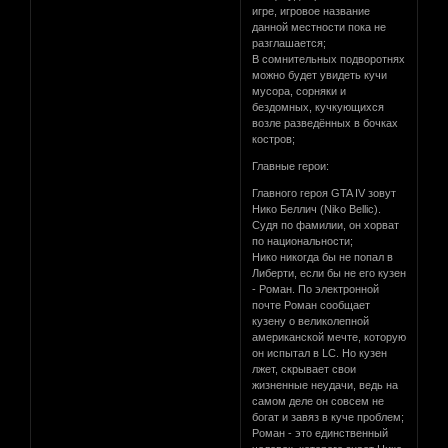
игре, игровое название
данной местности пока не
разглашается;
В сомнительных подворотнях
можно будет увидеть кучи
мусора, сорняки и
бездомных, кучкующихся
возле разведённых в бочках
костров;
Главные герои:
Главного героя GTA IV зовут
Нико Беллич (Niko Bellic).
Судя по фамилии, он хорват
по национальности;
Нико никогда бы не попал в
Либерти, если бы не его кузен
- Роман. По электронной
почте Роман сообщает
кузену о великолепной
американской мечте, которую
он испытал в LC. Но кузен
лжет, скрывает свои
жизненные неудачи, ведь на
самом деле он совсем не
богат и завяз в куче проблем;
Роман - это единственный