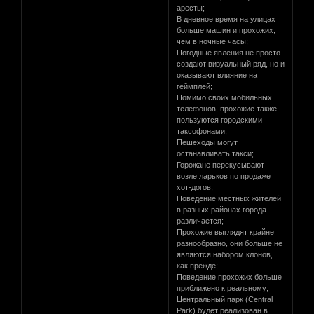
аресты;
В дневное время на улицах
больше машин и прохожих,
чем в ночные часы;
Погодные явления не просто
создают визуальный ряд, но и
оказывают влияние на
геймплей;
Помимо своих мобильных
телефонов, прохожие также
пользуются городскими
таксофонами;
Пешеходы могут
останавливать такси;
Горожане перекусывают
возле ларьков по продаже
хот-догов;
Поведение местных жителей
в разных районах города
различается;
Прохожие выглядят крайне
разнообразно, они больше не
являются набором клонов,
как прежде;
Поведение прохожих больше
приближено к реальному;
Центральный парк (Central
Park) будет реализован в