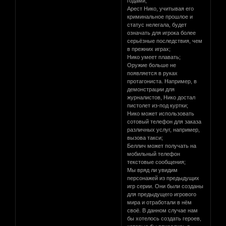
годами;
Арест Нико, учитывая его
криминальное прошлое и
статус нелегала, будет
означать для игрока более
серьёзные последствия, чем
в прежних играх;
Нико умеет плавать;
Оружие больше не
появляется в руках
протагониста. Например, в
демонстрации для
журналистов, Нико достал
пистолет из-под куртки;
Нико может использовать
сотовый телефон для заказа
различных услуг, например,
вызова такси;
Беллич может получать на
мобильный телефон
текстовые сообщения;
Мы вряд ли увидим
персонажей из предыдущих
игр серии. Они были созданы
для предыдущего игрового
мира и отработали в нём
своё. В данном случае нам
бы хотелось создать героев,