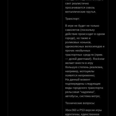
свет реалистично
просачивается сквозь
металлические прутья.
Транспорт:
В игре не будет не только
самолетов (поскольку
действие происходит в одном
городе), но также и
роликовых коньков,
одноколесных велосипедов и
прочих необычных
траспортных средств (прим.
— долой джетпаки!). Rockstar
желает внести в игру
большую степень реализма,
например, мотоциклы
появятся непременно;
На данный момент
подтверждены следующие
виды городского транспорта:
рельсовая “надземка”,
автобусы, система метро;
Технические вопросы:
Xbox360 и PS3 версии игры
идентичны, единственное