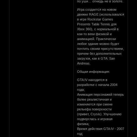
по уши… отнюдь не в золоте.
Игра создается на новом
движке RAGE (использовался
в игре Rockstar Games
Presents Table Tennis для
Xbox 360), с нормальной в
кои-то веки физикой и
анимацией. Практически
любое здание можно будет
почтить своим присутствием,
причем без дополнительных
загрузок, как в GTA: San
Andreas.
Общая информация:
GTA IV находится в
разработке с начала 2004
года;
Анимация персонажей теперь
более реалистичная и
изменяется при смене
рельефа поверхности
(привет, Crysis). Улучшению
подверглась и игровая
физика;
Время действия GTA IV - 2007
год;