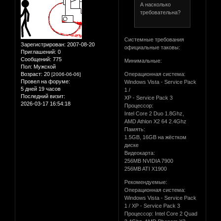
А насколько
требовательна?
Системные требования
Зарегистрирован
: 2007-08-20
официальные таковы:
Приглашений:
0
Сообщений:
775
Минимальные:
Пол:
Мужской
Операционная система:
Возраст:
20
[2006-06-06]
Провел на форуме:
Windows Vista - Service Pack
5 дней 19 часов
1 /
Последний визит:
XP - Service Pack 3
2026-03-17 16:54:18
Процессор:
Intel Core 2 Duo 1.8Ghz,
AMD Athlon X2 64 2.4Ghz
Память:
1.5GB, 16GB на жёстком
диске
Видеокарта:
256MB NVIDIA 7900
256MB ATI X1900
Рекомендуемые:
Операционная система:
Windows Vista - Service Pack
1 / XP - Service Pack 3
Процессор: Intel Core 2 Quad