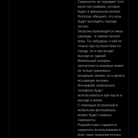
Скриншоты не передают того
качества графики, которое
будет в финальном релизе.
Rockstar обещают, что игра
будет выглядеть гораздо
лучше;
Загрузка производится лишь
однажды - в самом начале
игры. Ты забудешь о ней не
только при путешествии по
городу, но и при входе/
выходе из зданий;
Мобильный телефон
протагониста впервые может
не только принимать
входящие звонки, но и делать
исходящие вызовы;
Интерфейс мобильного
телефона будет
использоваться при паузе и
выходе в меню;
С помощью встроенной в
мобильник фотокамеры
можно будет снимать
скриншоты;
Разработчики стараются
сократить использование в
игре таких нереалистичных