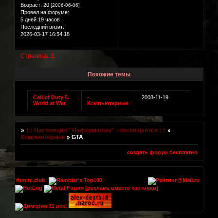
Возраст:
20
[2006-06-06]
Провел на форуме:
5 дней 19 часов
Последний визит:
2026-03-17 16:54:18
Страница:
1
Похожие темы
Call of Duty 5.
-
2008-11-19
World at War
Компьютерные
»
†.: Настоящим "Неформалам" - посвящается :.†
»
-
Компьютерные
»
GTA
создать форум бесплатно
Yummi.club
[реклама вместо картинки]