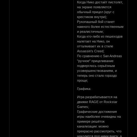
Когда Нико достаёт пистолет,
на экране появляется
обычный прицел (круг с
крестиком внутри);
Рукопашный бой станет
намного более естественным
и реалистичным;
Когда кто-либо из пешеходов
налетает на Нико, он
отталкивает их в стиле
Assassin's Creed;
По сравнению с San Andreas
"ручное" прицеливание
подверглось серьёзным
усовершенствованиям, и
теперь оно стало гораздо
проще;
Графика:
Игра разрабатывается на
движке RAGE от Rockstar
Games;
Графические достижения
игры наиболее очевидны на
примере решёток
канализации: можно
прекрасно рассмотреть, что
находится под ними внизу, а