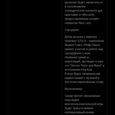
различие будет заключаться
в эксклюзивном
эпизодическом контенте для
приставки от Microsoft,
предоставляемом онлайн-
сервисом Xbox Live;
Саундтрек:
Автор музыки к первому
трейлеру GTA IV - композитор
Филипп Гласс (Philip Glass)
примет участие в работе над
саундтреком к игре;
Название одной из
композиций, звучащих в игре:
это “Sorrow Tears and Blood” в
исполнении Fela Kuti;
В игре будет танцевальная
радиостанция с музыкой в
восточно-европейском стиле;
Мультиплеер:
Среди прочих неуказанных
пока видов
многопользовательской игры
будет присутствовать
кооперативный режим.