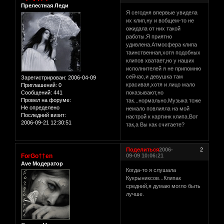
Прелестная Леди
Я сегодня впервые увидела
их клип,ну и вобщем-то не
ожидала от них такой
работы.Я приятно
удивлена.Атмосфера клипа
таинственная,хотя подобных
клипов хватает,но у наших
исполнителей я не припомню
сейчас,и девушка там
Зарегистрирован
: 2006-04-09
красивая,хотя и лицо мало
Приглашений:
0
Сообщений:
441
показывают,но
Провел на форуме:
так...нормально.Музыка тоже
Не определено
немало повлияла на мой
Последний визит:
настрой к картинк клипа.Вот
2006-09-21 12:30:51
так,а Вы как считаете?
Поделиться
2006-
2
ForGo††en
09-09 10:06:21
Ave Модератор
Когда-то я слушала
Кукрыниксов...Клипак
средний,я думаю могло быть
лучше.