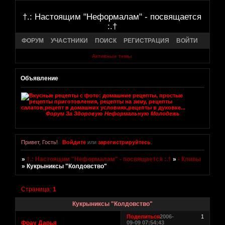
†.: Настоящим "Неформалам" - посвящается
:.†
ФОРУМ
УЧАСТНИКИ
ПОИСК
РЕГИСТРАЦИЯ
ВОЙТИ
Активные темы
Объявление
Форум За Здоровую Неформальную Молодежь
Привет, Гость!
Войдите
или
зарегистрируйтесь
.
»
†.: Настоящим "Неформалам" - посвящается :.†
»
- Клипы
»
Кукрыниксы "Колдовство"
Страница:
1
Кукрыниксы "Колдовство"
Поделиться
2006-
1
Фрау Дарья
09-09 07:54:43