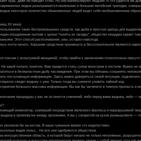
вают бурь, даже не наводят сглаз. Но они манипулируют людьми. И это удается им дь
 современных ведьм разыгрываются маленькие и большие житейские трагедии, совер
 ведьм некоторое количество обыкновенных людей ведет себя необыкновенным образ
онец ХХ века)
ользование таких беспроигрышных средств, как дыба и простые щипцы для выдергива
нщин изощренным пыткам с целью "понять их загадку", общество нещадно карает так
аньяки. Этот способ распознавания, увы, устарел навсегда.
алось почти ничего. Хорошим средством проникнуть в бессознательное являются нарк
ся сексом с испытуемой женщиной, чтобы прийти к заключению относительно присутств
 Не какой попало, конечно. Вам придется стать супер-монстром в постели. Важно не 
вратиться в безжалостную дыбу наслаждения. При этом вы обязаны сохранять непокол
ать поступающую информацию. Здесь важно довериться своей интуиции, подключить в
кратно сведет ведьму с ума. Только тогда вы сумеете уловить тайный код.
сприятии большого массива информации. Вы как бы заглянете в темную пропасть и ин
окончания процедуры у вас не останется сомнений: либо перед вами ведьма, либо — п
но?
нающий инквизитор, сумевший посредством железного фаллоса и неразрушимой тверд
а выдала в промежутке между оргазмами. А вы с сигаретой на кухне размышляете — ч
о уволокли бы на костер. В наше гуманное время это недопустимо.
сколько видов польз... Не все они одобряются обществом.
ма могущественная область, в которой берут начало не только негативные, разрушит
еятелей культуры и искусства предпочитали держать рядом с собой именно этот тип же