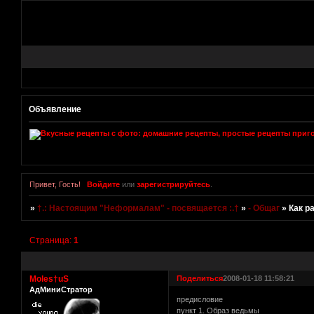
Объявление
Привет, Гость!
Войдите
или
зарегистрируйтесь
.
»
†.: Настоящим "Неформалам" - посвящается :.†
»
- Общаг
»
Как р
Страница:
1
Moles†uS
Поделиться
2008-01-18 11:58:21
АдМиниСтратор
предисловие
пункт 1. Образ ведьмы