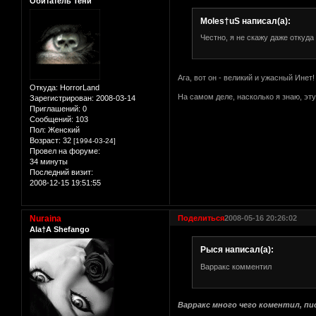
Обитатель Тени
Moles†uS написал(а):
Честно, я не скажу даже откуда
Ага, вот он - великий и ужасный Инет
Откуда:
HorrorLand
На самом деле, насколько я знаю, эту
Зарегистрирован
: 2008-03-14
Приглашений:
0
Сообщений:
103
Пол:
Женский
Возраст:
32
[1994-03-24]
Провел на форуме:
34 минуты
Последний визит:
2008-12-15 19:51:55
Nuraina
Поделиться
2008-05-16 20:26:02
Ala†A Shefango
Рыся написал(а):
Варракс комментил
Варракс много чего коментил, пи