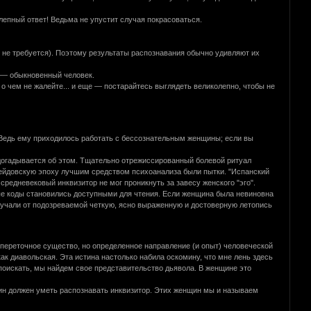
лепный ответ! Ведьма не упустит случая покрасоваться.
 не требуется). Поэтому результаты распознавания обычно удивляют их
а — обыкновенный человек.
о чем не жалейте... и еще — постарайтесь выглядеть великолепно, чтобы не
 Ведь ему приходилось работать с бессознательным женщины; если вы
е догадывается об этом. Тщательно отрежиссированный болевой ритуал
йдовскую эпоху лучшим средством психоанализа были пытки. "Испанский
средневековый инквизитор не мог проникнуть за завесу женского "эго".
е коды становились доступными для чтения. Если женщина была невиновна
олучали от подозреваемой четкую, ясно выраженную и достоверную летопись
переточное существо, но определенное направление (и опыт) человеческой
ак диавольская. Эта истина настолько набила оскомину, что мне лень здесь
 поискать, мы найдем свое представительство дьявола. В женщине это
ин должен уметь распознавать инквизитор. Этих женщин мы и называем