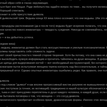
ктный образ себя в глазах окружающих.
ься Кант или Ницше. Ради любопытства задайте вопрос по теме... вы получите велико
 Хороший спектакль.
знает в себе присутствие дьявола.
дьявольский трюк. Ведьмы конца ХХ века плохо осознают, что они ведьмы. (Им это и
я процедуры распознавания (да и после того) ведьма будет искренне полагать, что он
ое качество нового инквизитора — твердость суждения. Никогда не сомневайтесь, ни 
ции.
а — и вы добьетесь успеха.
редние века)
ть ведьму, инквизитор должен был стать могущественным и умелым психоаналитиком.
должны представлять себе сложность задачи.
оет своей причастности к темной стороне творения. Хотя бы потому, что она сама н
м высвободить нужную информацию и прочитать тайнопись на душе женщины. В дофре
стые щипцы для выдергивания ногтей — вот необходимый инструментарий, без которого 
смагории пыток испытуемая женщина теряла контроль над бессознательным, и тайны
епрерывный error. Однако опытные инквизиторы ошибались редко. Как правило, они п
дьявола
о под словом "дьявол" я как вполне прогрессивный мистик разумею не вымышленное о
ких поступков (а точнее, их мотиваций) традиционно в нашей культуре обозначается к
о, тьма и свет причудливо переплетены в душе каждого человека; в каждой душе, если
м бытовала поговорка о том, что женщина — это сосуд диавола.
емонического приобретает особенно яркие, драматические формы. Именно этих женщ