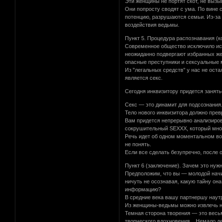
Эти женщины не портят скот, не вызы
Они попросту сводят с ума. По вине
потенцию, разрушаются семьи. Из-за
воздействия ведьмы.
Пункт 5. Процедура распознавания (к
Современное общество исключило исп
неожиданно подвергают избранных же
опасные преступники и сексуальные м
Из "легальных средств" у нас не ост
является секс.
Сегодня инквизитору придется занять
Секс — это динамит для подсознания.
Тело нового инквизитора должно пре
Вам придется непрерывно анализиров
сокрушительный SEXXX, который много
Речь идет об одном моментальном во
не понять.
Если все сделать безупречно, после 
Пункт 6 (заключение). Зачем это нуж
Предположим, что вы — молодой начи
ничуть не осознавая, какую тайну он
информацию?
В средние века вашу партнершу наутр
Из женщины-ведьмы можно извлечь не
Темная сторона творения — это весь
творческого вдохновения... Немало д