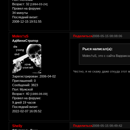
Возраст:
32
[1994-03-24]
Провел на форуме:
34 минуты
Последний визит:
2008-12-15 19:51:55
Moles†uS
Поделиться
2008-05-15 08:08:06
АдМиниСтратор
Рыся написал(а):
Moles†uS, это с сайта Варракса
Честно, я не скажу даже откуда этот 
Зарегистрирован
: 2006-04-02
Приглашений:
0
Сообщений:
3823
Пол:
Мужской
Возраст:
40
[1986-06-09]
Провел на форуме:
9 дней 19 часов
Последний визит:
2022-02-07 16:05:52
Shelly
Поделиться
2008-05-15 08:49:42