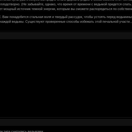
плодотворно. (Не забывайте, однако, что время от времени с ведьмой придется спать.
ет мощный источник темной энергии, которым вы сможете распорядиться по собстве
понадобится стальная воля и твердый рассудок, чтобы устоять перед ведьминым н
 каждой ведьмы. Существуют проверенные способы избежать этой печальной участи...
ли,типа считались ведьмами