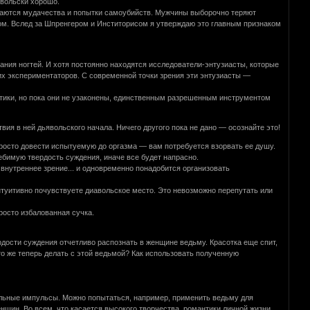
явольски хорошо.
шаются мудачества и попытки самоубийств. Мужчины выборочно теряют
ом. Вслед за Шпренгером и Инститорисом я утверждаю это главным признаком
ния ногтей. И хотя постоянно находятся исследователи-энтузиасты, которые
их экспериментаторов. С современной точки зрения эти энтузиасты —
отики, но пока они не узаконены, единственным разрешенным инструментом
ия в ней дьявольского начала. Ничего другого пока не дано — осознайте это!
просто довести испытуемую до оргазма — вам потребуется взорвать ее душу.
ебимую твердость суждения, иначе все будет напрасно.
нутреннее зрение... и одновременно понадобится организовать
туитивно почувствуете диавольское место. Это невозможно перепутать или
росто избалованная сучка.
ости суждения отчетливо распознать в женщине ведьму. Красотка еще спит,
то же теперь делать с этой ведьмой? Как использовать полученную
ельные импульсы. Можно попытаться, например, применить ведьму для
нщин. Во всем, что касается высокого творчества, романтики личной жизни,