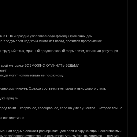
ором в СПб и праздно улавливал боди-флюиды гуляющих дам.
 я задумался над этим много лет назад, прочитав программное
ый, трудный язык, мрачный средневековый формализм, неважная репутация
той старой методике ВОЗМОЖНО ОТЛИЧИТЬ ВЕДЬМУ.
ние?
люди могут использовать ее по-разному.
овно доминирует. Одежда соответствует моде и явно дорого стоит.
уже вряд ли.
ред вами -- капризное, своенравное, себе на уме существо... которое тем не
к инстинктивно.
овременная ведьма обожает разыгрывать для себя и окружающих нескончаемый
 самовлюбленное существо; но если взглянуть глубже, вы увидите — ведьма