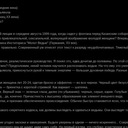
редние века)
дьявола
онец ХХ века)
но?
й лекции в середине августа 1999 года, когда сидел у фонтана перед Казанским соб
 в привлекательной, сексапильной, волнующей воображение молодой женщине? Впервые
иха Инститориса "Молот Ведьм" (Германия, XV век).
 И правильно. Современный ум отнесет этот текст к разряду неудобочитаемых. Тяжел
ивное, реалистическое руководство. Я понял это, едва дочитав до половины. По э
нужно? Предположим, некий человек научился распознавать ведьм. На что ему это уме
дьявола, прикоснуться рукой к темным энергиям — большая духовная победа. Разные 
я женщина лет 20-24, одетая броско и эффектно — во все черное. Черный цвет безусл
а — брюнетка с короткой стрижкой. Как вариант — шатенка.
. Верный знак — зеленые глаза; далее (по убыванию): черные, серые, карие. Голубые 
... да, конечно. Причастность к высшему образованию как элемент внешнего вида.
тки, и признаки обеспеченного происхождения. Обычно быстро становится ясно, что пе
акого секретного кодекса, как должны выглядеть и одеваться ведьмы. Они выглядят та
кие угодно заскоки и завихрения. Будьте уверены в одном — ничего искреннего... С
которого она не щадит даже саму себя. На первый взгляд, это глубоко эгоистичное и