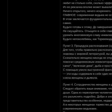
любит не столько себя, сколько эффе
Из ее рюкзачка вполне может вывалит
Ничего открытого, ничего искреннего.
ГЛАВНОЕ: современная ведьма не осо
В этом заключается фундаментальный 
самих.
Будьте готовы к этому. До завершени
Не смущайтесь. Отыщите в себе главн
уронить многовековую славу инквизи
Будьте непоколебимы, как Торквемад
Пункт 3. Процедура распознавания (с
Для того, чтобы правильно распозна
знакомы с мировой литературой, вы 
Сознательно женщина никогда не откр
помогал средневековым инквизитора
сапог", "железная дева", дыба и про
С помощью умело выстроенной фанта
— эти коды содержали в себе один н
союза женщины и дьявола.
Пункт 4. Сотрудничество женщины и 
Следует обратить ваше внимание, чт
души. Одна из первопричин человечес
это разъяснять подробно. Добро и зл
представительство особенное, недаро
А в некоторых женщинах торжество д
современными ведьмами.