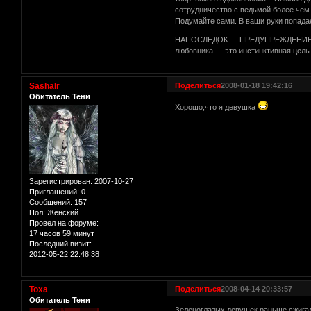
сотрудничество с ведьмой более чем 
Подумайте сами. В ваши руки попада
НАПОСЛЕДОК — ПРЕДУПРЕЖДЕНИЕ. Вам 
любовника — это инстинктивная цель
SashaIr
Поделиться
2008-01-18 19:42:16
Обитатель Тени
Хорошо,что я девушка
Зарегистрирован
: 2007-10-27
Приглашений:
0
Сообщений:
157
Пол:
Женский
Провел на форуме:
17 часов 59 минут
Последний визит:
2012-05-22 22:48:38
Тоха
Поделиться
2008-04-14 20:33:57
Обитатель Тени
Зеленоглазых девушек раньше сжига