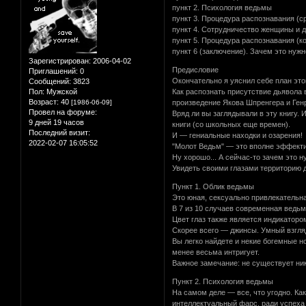
пункт 2. Психология ведьмы
пункт 3. Процедура распознавания (с
пункт 4. Сотрудничество женщины и 
пункт 5. Процедура распознавания (к
пункт 6 (заключение). Зачем это нуж
Зарегистрирован
: 2006-04-02
Предисловие
Приглашений:
0
Окончательно я уяснил себе план это
Сообщений:
3823
Пол:
Мужской
Как распознать присутствие дьявола
Возраст:
40
[1986-06-09]
произведение Якова Шпренгера и Генр
Провел на форуме:
Вряд ли вы заглядывали в эту книгу.
9 дней 19 часов
книги (со школьных еще времен).
Последний визит:
И — гениальные находки и озарения!
2022-02-07 16:05:52
"Молот Ведьм" — это вполне эффект
Ну хорошо... А сейчас-то зачем это 
Увидеть своими глазами территорию 
Пункт 1. Облик ведьмы
Это юная, сексуально привлекательна
В 7 из 10 случаев современная ведьм
Цвет глаз также является индикатором
Скорее всего — джинсы. Умный взгляд
Вы легко найдете и некие богемные но
менее весьма интригует.
Важное замечание: не существует ник
Пункт 2. Психология ведьмы
На самом деле — все, что угодно. Ка
интеллектуальный фарс, ради успеха 