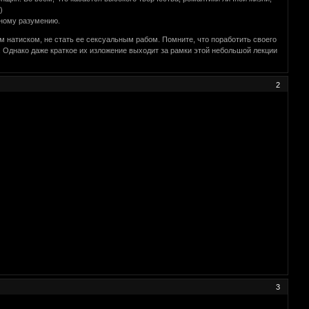
)
нному разумению.
атиском, не стать ее сексуальным рабом. Помните, что поработить своего
 Однако даже краткое их изложение выходит за рамки этой небольшой лекции
2
3