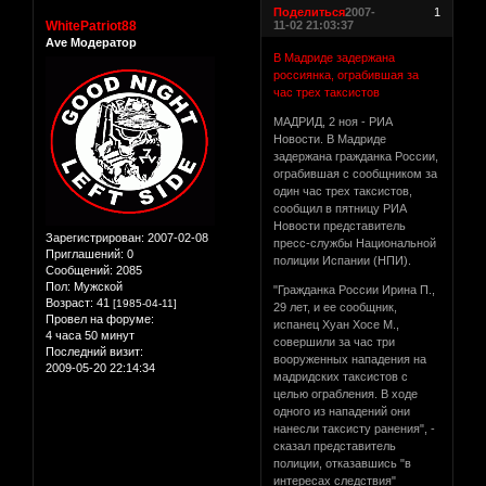
Поделиться
2007-
1
WhitePatriot88
11-02 21:03:37
Ave Модератор
В Мадриде задержана
россиянка, ограбившая за
час трех таксистов
МАДРИД, 2 ноя - РИА
Новости. В Мадриде
задержана гражданка России,
ограбившая с сообщником за
один час трех таксистов,
сообщил в пятницу РИА
Новости представитель
Зарегистрирован
: 2007-02-08
пресс-службы Национальной
Приглашений:
0
полиции Испании (НПИ).
Сообщений:
2085
Пол:
Мужской
"Гражданка России Ирина П.,
Возраст:
41
[1985-04-11]
29 лет, и ее сообщник,
Провел на форуме:
испанец Хуан Хосе М.,
4 часа 50 минут
совершили за час три
Последний визит:
вооруженных нападения на
2009-05-20 22:14:34
мадридских таксистов с
целью ограбления. В ходе
одного из нападений они
нанесли таксисту ранения", -
сказал представитель
полиции, отказавшись "в
интересах следствия"