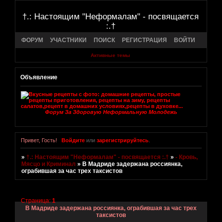
†.: Настоящим "Неформалам" - посвящается
:.†
ФОРУМ
УЧАСТНИКИ
ПОИСК
РЕГИСТРАЦИЯ
ВОЙТИ
Активные темы
Объявление
Форум За Здоровую Неформальную Молодежь
Привет, Гость!
Войдите
или
зарегистрируйтесь
.
»
†.: Настоящим "Неформалам" - посвящается :.†
»
- Кровь,
Мясцо и Криминал
»
В Мадриде задержана россиянка,
ограбившая за час трех таксистов
Страница:
1
В Мадриде задержана россиянка, ограбившая за час трех
таксистов