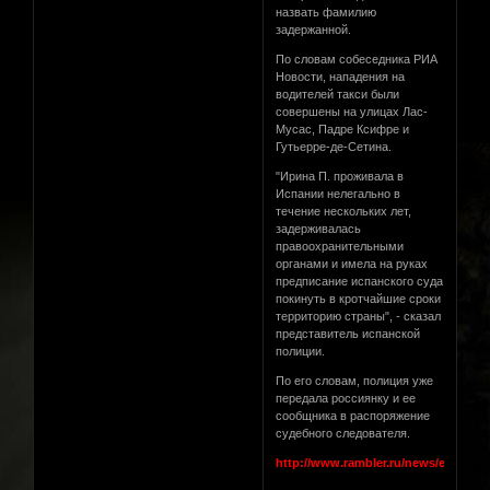
назвать фамилию
задержанной.
По словам собеседника РИА
Новости, нападения на
водителей такси были
совершены на улицах Лас-
Мусас, Падре Ксифре и
Гутьерре-де-Сетина.
"Ирина П. проживала в
Испании нелегально в
течение нескольких лет,
задерживалась
правоохранительными
органами и имела на руках
предписание испанского суда
покинуть в кротчайшие сроки
территорию страны", - сказал
представитель испанской
полиции.
По его словам, полиция уже
передала россиянку и ее
сообщника в распоряжение
судебного следователя.
http://www.rambler.ru/news/events/c