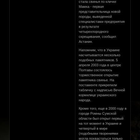
стала свинья по кличке
Мамка - первая
представительница новой
породы, выведенной
специалистами предприятия
в результате
четырехпородного
скрещивания, сообщил
Астанин.
Напомним, что в Украине
насчитывается несколько
подобных памятников. 5
апреля 2003 года в центре
Полтавы состоялось
торжественное открытие
памятника свинье. На
постаменте прикрепили
табличку с надписью Вечной
кормилице украинского
народа.
Кроме того, еще в 2000 году в
городе Ромны Сумской
области был открыт первый
на тот момент в Украине и
четвертый в мире
(подобными творениями
могла похвастаться только