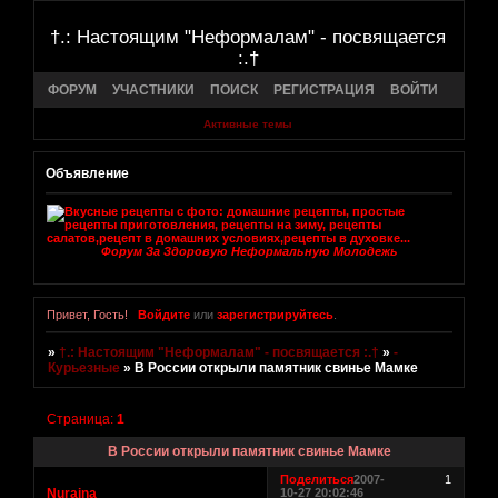
†.: Настоящим "Неформалам" - посвящается
:.†
ФОРУМ
УЧАСТНИКИ
ПОИСК
РЕГИСТРАЦИЯ
ВОЙТИ
Активные темы
Объявление
Форум За Здоровую Неформальную Молодежь
Привет, Гость!
Войдите
или
зарегистрируйтесь
.
»
†.: Настоящим "Неформалам" - посвящается :.†
»
-
Курьезные
»
В России открыли памятник свинье Мамке
Страница:
1
В России открыли памятник свинье Мамке
Поделиться
2007-
1
Nuraina
10-27 20:02:46