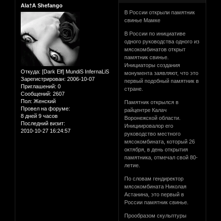
Ala†A Shefango
В России открыли памятник
свинье Мамке
В России по инициативе
одного руководства одного из
мясокомбинатов открыт
памятник свинье.
Инициаторы создания
Откуда:
[Dark Elf] MundiS InfernaLiS
монумента заявляют, что это
Зарегистрирован
: 2006-10-07
первый подобный памятник в
Приглашений:
0
стране.
Сообщений:
2607
Пол:
Женский
Памятник открылся в
Провел на форуме:
райцентре Калач
8 дней 9 часов
Воронежской области.
Последний визит:
Инициировалор его
2010-10-27 16:24:57
руководство местного
мясокомбината, который 26
октября, в день открытия
памятника, отмечал свой 80-
летие.
По словам гендиректор
мясокомбината Николая
Астанина, это первый в
России памятник свинье.
Прообразом скульптуры