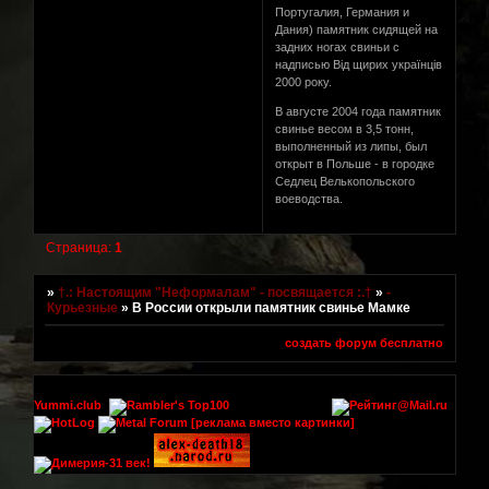
Португалия, Германия и
Дания) памятник сидящей на
задних ногах свиньи с
надписью Вiд щирих українцiв
2000 року.
В августе 2004 года памятник
свинье весом в 3,5 тонн,
выполненный из липы, был
открыт в Польше - в городке
Седлец Велькопольского
воеводства.
Страница:
1
»
†.: Настоящим "Неформалам" - посвящается :.†
»
-
Курьезные
»
В России открыли памятник свинье Мамке
создать форум бесплатно
Yummi.club
[реклама вместо картинки]