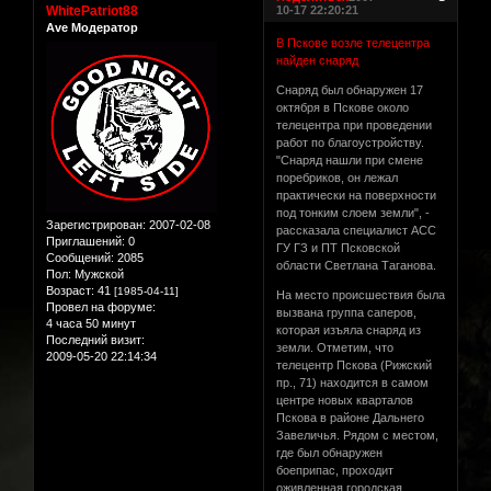
WhitePatriot88
10-17 22:20:21
Ave Модератор
В Пскове возле телецентра
найден снаряд
Снаряд был обнаружен 17
октября в Пскове около
телецентра при проведении
работ по благоустройству.
"Снаряд нашли при смене
поребриков, он лежал
практически на поверхности
под тонким слоем земли", -
Зарегистрирован
: 2007-02-08
рассказала специалист АСС
Приглашений:
0
ГУ ГЗ и ПТ Псковской
Сообщений:
2085
области Светлана Таганова.
Пол:
Мужской
Возраст:
41
[1985-04-11]
На место происшествия была
Провел на форуме:
вызвана группа саперов,
4 часа 50 минут
которая изъяла снаряд из
Последний визит:
земли. Отметим, что
2009-05-20 22:14:34
телецентр Пскова (Рижский
пр., 71) находится в самом
центре новых кварталов
Пскова в районе Дальнего
Завеличья. Рядом с местом,
где был обнаружен
боеприпас, проходит
оживленная городская