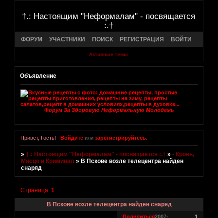
†.: Настоящим "Неформалам" - посвящается
:.†
ФОРУМ
УЧАСТНИКИ
ПОИСК
РЕГИСТРАЦИЯ
ВОЙТИ
Активные темы
Объявление
Форум За Здоровую Неформальную Молодежь
Привет, Гость!
Войдите
или
зарегистрируйтесь
.
»
†.: Настоящим "Неформалам" - посвящается :.†
»
- Кровь,
Мясцо и Криминал
»
В Пскове возле телецентра найден
снаряд
Страница:
1
В Пскове возле телецентра найден снаряд
Поделиться
2007-
1