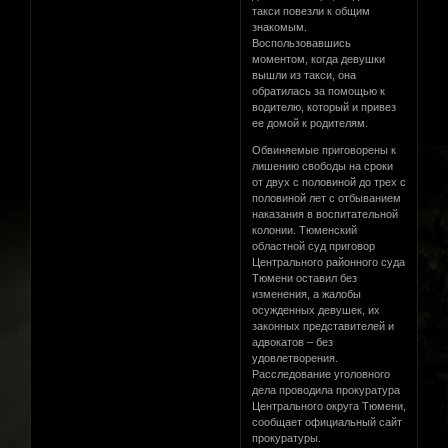
такси повезли к общим
знакомым.
Воспользовавшись
моментом, когда девушки
вышли из такси, она
обратилась за помощью к
водителю, который и привез
ее домой к родителям.
Обвиняемые приговорены к
лишению свободы на сроки
от двух с половиной до трех с
половиной лет с отбыванием
наказания в воспитательной
колонии. Тюменский
областной суд приговор
Центрального районного суда
Тюмени оставил без
изменения, а жалобы
осужденных девушек, их
законных представителей и
адвокатов – без
удовлетворения.
Расследование уголовного
дела проводила прокуратура
Центрального округа Тюмени,
сообщает официальный сайт
прокуратуры.