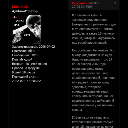
Поделиться
2007-
1
Moles†uS
10-08 14:44:04
АдМиниСтратор
В Тюмени вступил в
законную силу приговор
Центрального районного суда
в отношении трех 15-летних
девушек, а также 16-летнего
юноши, которые надругались
над своей сверстницей.
Зарегистрирован
: 2006-04-02
Как сообщает Federalpost.Ru,
Приглашений:
0
в ходе следствия и на суде
Сообщений:
3823
Пол:
Мужской
было установлено, что с 17
Возраст:
40
[1986-06-09]
по 18 января 2007 года
Провел на форуме:
несовершеннолетние
9 дней 19 часов
девушки издевались над
Последний визит:
своей сверстницей, причинив
2022-02-07 16:05:52
ей средней тяжести вред
здоровью, отобрали
принадлежащие ей вещи,
совершили в отношении нее
насильственные действия. В
изнасиловании участвовал и
юноша.
Избавиться от сверстниц
потерпевшая смогла только
днем 18 января, когда ее на