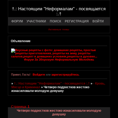
†.: Настоящим "Неформалам" - посвящается
:.†
ФОРУМ
УЧАСТНИКИ
ПОИСК
РЕГИСТРАЦИЯ
ВОЙТИ
Активные темы
Объявление
Форум За Здоровую Неформальную Молодежь
Привет, Гость!
Войдите
или
зарегистрируйтесь
.
»
†.: Настоящим "Неформалам" - посвящается :.†
»
- Кровь,
Мясцо и Криминал
»
Четверо подростков жестоко
изнасиловали молодую девушку
Страница:
1
Четверо подростков жестоко изнасиловали молодую
девушку