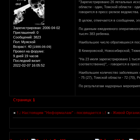
"Зарегистрировано 26 летальных исхо
области - один, Томской области - оди
говорится в пресс-релизе ведомства.
В целом, отмечается в сообщении, э
Зарегистрирован
: 2006-04-02
По данным ежедневного оперативного 
Приглашений:
0
тысяч 383 ребенка.
Сообщений:
3823
Пол:
Мужской
Наибольшее число обратившихся посл
Возраст:
40
[1986-06-09]
В Кемеровской, Новосибирской, Тюме
Провел на форуме:
9 дней 19 часов
"На 23 июля зарегистрировано 1 тыся
Последний визит:
соответственно)", - говорится в пресс
2022-02-07 16:05:52
Наибольшее количество заболевших от
- 75 (27), Томской области - 72 (70), 
По результатам надзорных мероприят
Страница:
1
»
†.: Настоящим "Неформалам" - посвящается :.†
»
- Живой Органи