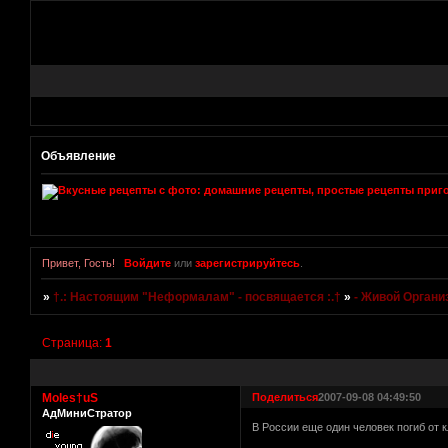
Объявление
Привет, Гость!
Войдите
или
зарегистрируйтесь
.
»
†.: Настоящим "Неформалам" - посвящается :.†
»
- Живой Органи
Страница:
1
Moles†uS
Поделиться
2007-09-08 04:49:50
АдМиниСтратор
В России еще один человек погиб от 