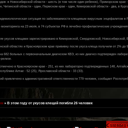
дов: в Новосибирской области - шесть (в том числе один ребенок), Приморском крае -
н, Читинской области - один, Пермском крае - один, Кемеровской области - два, в Курга
пидемиологическая ситуация по заболеваемости клещевым вирусным энцефалитом в Р
мониторинга на 23 июля, в 74 субъектах РФ в лечебно-профилактические учреждения 
е укусов клещами зарегистрировано в Кемеровской, Свердловской, Новосибирской, В
нской областях и Красноярском крае прививку после укуса клеща получили от 2% до
ча 682 больных с первоначальным диагнозом КВЭ, из них диагноз подтвержден лаборато
-релизе.
мечено в Красноярском крае - 251, из них лабораторно подтвержденных 148, Алтайском
Республике Алтае - 52 (25), Ярославской области - 33 (33).
ий привлечено к административной ответственности 779 человек, сообщает Роспотре
зм
»
В этом году от укусов клещей погибли 26 человек