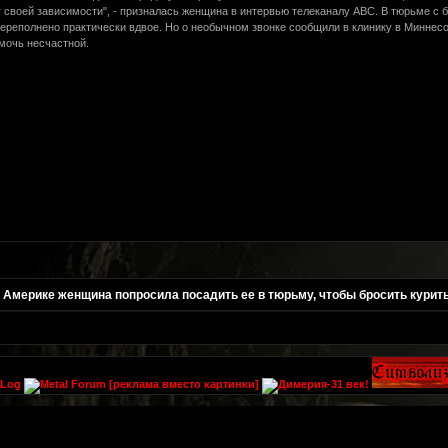
т своей зависимости", - призналась женщина в интервью телеканалу ABC. В тюрьме с
е переполнено практически вдвое. Но о необычном звонке сообщили в клинику в Минн
мочь несчастной.
 Америке женщина попросила посадить ее в тюрьму, чтобы бросить курит
[реклама вместо картинки]