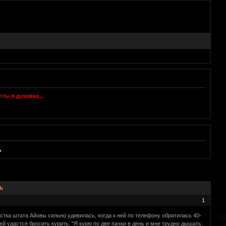
ь
ь
1
стка штата Айовы сильно удивилась, когда к ней по телефону обратилась 40-
й удастся бросить курить. "Я курю по две пачки в день и мне трудно дышать.