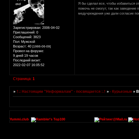
Я бы сделал все, чтобы избавиться о
помочь не смогут, так как заведени
медучреждения уже дали согласие по
Зарегистрирован
: 2006-04-02
Приглашений:
0
Сообщений:
3823
Пол:
Мужской
Возраст:
40
[1986-06-09]
Провел на форуме:
9 дней 19 часов
Последний визит:
2022-02-07 16:05:52
Страница:
1
»
†.: Настоящим "Неформалам" - посвящается :.†
»
- Курьезные
»
В
Yummi.club