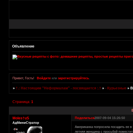
Объявление
Привет, Гость!
Войдите
или
зарегистрируйтесь
.
»
†.: Настоящим "Неформалам" - посвящается :.†
»
- Курьезные
»
В
Страница:
1
Moles†uS
Поделиться
2007-09-04 15:26:50
АдМиниСтратор
Американка попросила посадить ее в 
летняя женщина с просьбой поместить