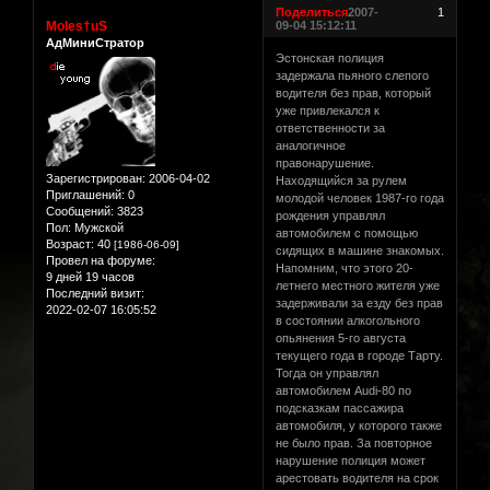
Поделиться
2007-
1
Moles†uS
09-04 15:12:11
АдМиниСтратор
Эстонская полиция
задержала пьяного слепого
водителя без прав, который
уже привлекался к
ответственности за
аналогичное
правонарушение.
Зарегистрирован
: 2006-04-02
Находящийся за рулем
Приглашений:
0
молодой человек 1987-го года
Сообщений:
3823
рождения управлял
Пол:
Мужской
автомобилем с помощью
Возраст:
40
[1986-06-09]
сидящих в машине знакомых.
Провел на форуме:
Напомним, что этого 20-
9 дней 19 часов
летнего местного жителя уже
Последний визит:
задерживали за езду без прав
2022-02-07 16:05:52
в состоянии алкогольного
опьянения 5-го августа
текущего года в городе Тарту.
Тогда он управлял
автомобилем Audi-80 по
подсказкам пассажира
автомобиля, у которого также
не было прав. За повторное
нарушение полиция может
арестовать водителя на срок