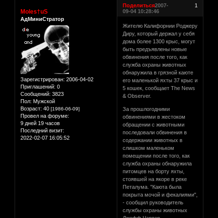
Поделиться
2007-
1
Moles†uS
09-04 10:28:46
АдМиниСтратор
Жителю Калифорнии Роджеру
Диру, который держал у себя
дома более 1300 крыс, могут
быть предъявлены новые
обвинения после того, как
служба охраны животных
обнаружила в грязной каюте
Зарегистрирован
: 2006-04-02
его маленькой яхты 37 крыс и
Приглашений:
0
5 кошек, сообщает The News
Сообщений:
3823
& Observer.
Пол:
Мужской
Возраст:
40
[1986-06-09]
За прошлогодними
Провел на форуме:
обвинениями в жестоком
9 дней 19 часов
обращении с животными
Последний визит:
последовали обвинения в
2022-02-07 16:05:52
содержании животных в
слишком маленьком
помещении после того, как
служба охраны обнаружила
питомцев на борту яхты,
стоявшей на якоре в реке
Петалума. "Каюта была
покрыта мочой и фекалиями",
- сообщил руководитель
службы охраны животных
Джефф Чартер.