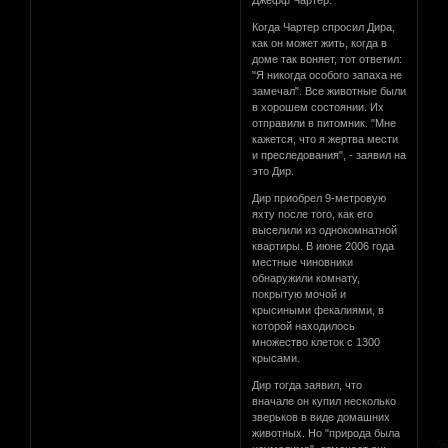
Когда Чартер спросил Дира,
как он может жить, когда в
доме так воняет, тот ответил:
"Я никогда особого запаха не
замечал". Все животные были
в хорошем состоянии. Их
отправили в питомник. "Мне
кажется, что я жертва мести
и преследования", - заявил на
это Дир.
Дир приобрел 9-метровую
яхту после того, как его
выселили из однокомнатной
квартиры. В июне 2006 года
местные чиновники
обнаружили комнату,
покрытую мочой и
крысиными фекалиями, в
которой находилось
множество клеток с 1300
крысами.
Дир тогда заявил, что
вначале он купил несколько
зверьков в виде домашних
животных. Но "природа была