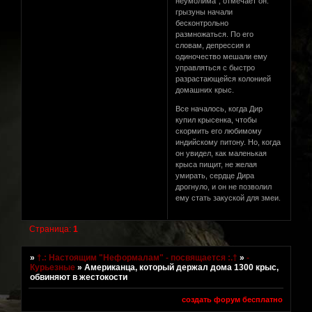
неумолима", отмечает он:
грызуны начали
бесконтрольно
размножаться. По его
словам, депрессия и
одиночество мешали ему
управляться с быстро
разрастающейся колонией
домашних крыс.
Все началось, когда Дир
купил крысенка, чтобы
скормить его любимому
индийскому питону. Но, когда
он увидел, как маленькая
крыса пищит, не желая
умирать, сердце Дира
дрогнуло, и он не позволил
ему стать закуской для змеи.
Страница:
1
»
†.: Настоящим "Неформалам" - посвящается :.†
»
-
Курьезные
»
Американца, который держал дома 1300 крыс,
обвиняют в жестокости
создать форум бесплатно