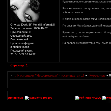
Курьезное происшествие разрядило н
Как стало известно журналистам, во 
забежала мышь.
В свою очередь глава МИД Великобр
Откуда:
[Dark Elf] MundiS InfernaLiS
По словам Милибанда, данный инциде
Зарегистрирован
: 2006-10-07
Приглашений:
0
Кроме того, после тщательного обсле
Сообщений:
2607
ней найдено не было.
Пол:
Женский
На вопрос журналистов о том, была л
Провел на форуме:
8 дней 9 часов
Последний визит:
2010-10-27 16:24:57
Страница:
1
»
†.: Настоящим "Неформалам" - посвящается :.†
»
- Курьезные
»
М
Yummi.club