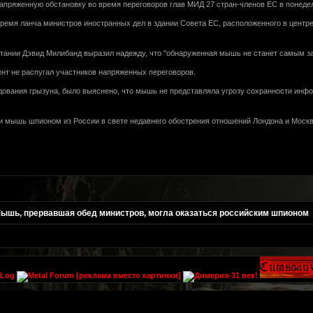
апряженную обстановку во время переговоров глав МИД 27 стран-членов ЕС в понеде
время ланча министров иностранных дел в здании Совета ЕС, расположенного в центр
итании Дэвид Милибанд выразил надежду, что "обнаруженная мышь не станет самым 
нт не распугал участников напряженных переговоров.
дования грызуна, было выяснено, что мышь не представляла угрозу сохранности инфо
и мышь шпионом из России в свете недавнего обострения отношений Лондона и Москвы
ышь, прервавшая обед министров, могла оказаться российским шпионом
[реклама вместо картинки]