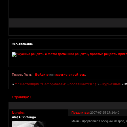
Объявление
Привет, Гость!
Войдите
или
зарегистрируйтесь
.
»
†.: Настоящим "Неформалам" - посвящается :.†
»
- Курьезные
»
М
Страница:
1
Nuraina
Поделиться
2007-07-25 17:14:40
Ala†A Shefango
Мышь, прервавшая обед министров, 