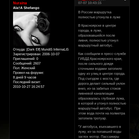
Nuraina
07-07 10:43:15
Ala†A Shefango
В России маршрутка
полностью утонула в луже
В Красноярске в центре
города, в луже,
образовавшейся после
ливня, полностью утонул
маршрутный автобус.
Откуда:
[Dark Elf] MundiS InfernaLiS
Как сообщили в пресс-службе
Зарегистрирован
: 2006-10-07
Приглашений:
0
ГИБДД Красноярского края,
Сообщений:
2607
после сильного дождя
Пол:
Женский
сточными водами затопило
Провел на форуме:
одну из улиц в центре города.
8 дней 9 часов
Под съездом с моста, где
Последний визит:
дорога делает сильный уклон
2010-10-27 16:24:57
вниз, из-за забитых стоков
ливневой канализации
образовалась глубокая лужа,
в которой и утонул полностью
маршрутный автобус. При
этом вода почти на полметра
затопила тротуар.
"У автобуса, въехавшего в
лужу, из-за попавшей воды
заглох мотор. Пассажиры