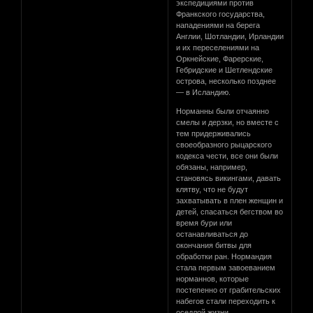
экспедициями против
Франкского государства,
нападениями на берега
Англии, Шотландии, Ирландии
и их переселениями на
Оркнейские, Фарерские,
Гебридские и Шетлендские
острова, несколько позднее
— в Исландию.
Норманны были отчаянно
смелы и дерзки, но вместе с
тем придерживались
своеобразного рыцарского
кодекса чести, все они были
обязаны, например,
становясь викингами, давать
клятву, что не будут
захватывать в плен женщин и
детей, спасаться бегством во
время бури или
останавливаться до
окончания битвы для
обработки ран. Нормандия
стала первым завоеванием
норманнов, которые
постепенно от грабительских
набегов стали переходить к
оседлой жизни.