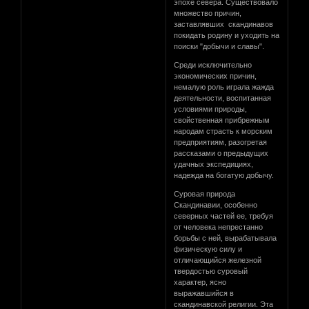
эпохе севера. Существовало
множество причин,
заставлявших скандинавов
покидать родину и уходить на
поиски "добычи и славы".
Среди исключительно
экономических причин,
немалую роль играла жажда
деятельности, воспитанная
условиями природы,
свойственная прибрежным
народам страсть к морским
предприятиям, разогретая
рассказами о предыдущих
удачных экспедициях,
надежда на богатую добычу.
Суровая природа
Скандинавии, особенно
северных частей ее, требуя
от человека непрестанно
борьбы с ней, вырабатывала
физическую силу и
отличающийся железной
твердостью суровый
характер, ясно
выражавшийся в
скандинавской религии. Эта