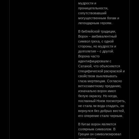
мудрости и
проницательности,
сопутствовавший
могущественным богам и
легендарным героям.
В библейской традиции,
Ворон – амбивалентный
символ греха, с одной
стороны, но мудрости и
долголетия – с другой.
Ворона часто
идентифицировали с
Сатаной, что объясняется
специфической раскраской и
свойством выклевывать
глаза мертвецам. Согласно
ветхозаветному преданию,
изначально ворон имел
белую окраску. Но когда,
посланный Ноем посмотреть,
не стала ли вода спадать, он
вернулся без добрых вестей,
его оперение стало черным.
В Китае ворон является
солярным символом. В
Греции он символизировал