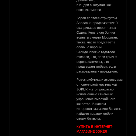
долголетие,
в Индии выступал, как
вестник смерти.
Ворон являлся атрибутом
Аполлона-предсказателя У
скандинавов ворон - знак
Одина. Кельтская богиня
войны и смерти Морриган,
также, часто предстает в
обличье вороны.
Скандинавские гадатели
считали, что, если крылья
ворона сложены, это
предвещает победу, если
расправлены - поражение.
Рок-атрибутика и аксессуары
от ювелирной мастерской
JOKER – это прекрасно
исполненные стильные
украшения высочайшего
качества. В нашем
интеренет-магазине Вы легко
найдете подарок себе и
своим близким.
КУПИТЬ В ИНТЕРНЕТ-
МАГАЗИНЕ JOKER