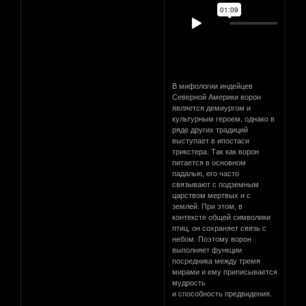
В мифологии индейцев
Северной Америки ворон
является демиургом и
культурным героем, однако в
ряде других традиций
выступает в ипостаси
трикстера. Так как ворон
питается в основном
падалью, его часто
связывают с подземным
царством мертвых и с
землей. При этом, в
контексте общей символики
птиц, он сохраняет связь с
небом. Поэтому ворон
выполняет функции
посредника между тремя
мирами и ему приписывается
мудрость
и способность предвидения.