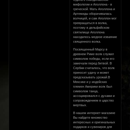
мифологии и Аполлона - в
греческой. Мать Аполлона и
Артемиды оборачивалась
волчицей, и сам Аполлон мог
превращаться в волка,
поэтому в дельфийском
святилище Аполлона
находилось медное изваяние
священного волка.
Посвященный Марсу в
древнем Риме волк служил
символом победы, если его
замечали перед битвой. В
Сербии считалось, что волк
приносит удачу и может
предсказывать урожай.В
Мексике и у индейских
племен Америки волк был
символом танца,
ассоциировался с духами и
сопровождением в царство
мертвых.
В нашем интернет-магазине
Вы найдете множество
интересных и оригинальных
подарков и сувениров для