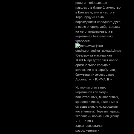
религия, обещавшая
павшему в битве блаженство
в Валгалле, или в чертоге
Тора, будучи сама
порождением народного духа,
в свою очередь действовала
на него, поддерживала в
норманнах беззаветную
храбрость.
Ювелирная мастерская
JOKER представляет новое
оригинальное кольцо в
коллекции рок атрибутики,
бижутерии и аксессуаров
Арсенал – ~НОРМАНН~
Историки описывают
норманнов как людей
воинственных, выносливых,
красноречивых, склонных к
смешиванию с чужеродным
населением. Первый период
экспансии норманнов (конце
VIII—IX вв.)
характеризовался
разрозненными