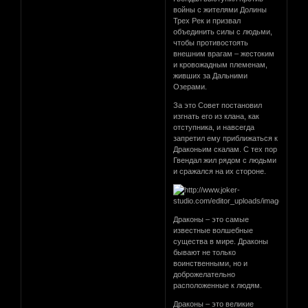
войны с жителями Долины
Трех Рек и призвал
объединить силы с людьми,
чтобы противостоять
внешним врагам – жестоким
и кровожадным племенам,
живших за Дальними
Озерами.
За это Совет постановил
изгнать его из клана, как
отступника, и навсегда
запретил ему приближаться к
Драконьим скалам. С тех пор
Гвендал жил рядом с людьми
и сражался на их стороне.
Драконы – это самые
известные волшебные
существа в мире. Драконы
бывают не только
воинственными, но и
доброжелательно
расположенные к людям.
Драконы – это великие