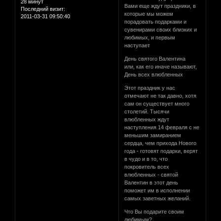
28 минут
Вами еще ждут праздники, в
Последний визит:
которые мы можем
2011-03-31 09:50:40
порадовать подарками и
сувенирами своих близких и
любимых, и первым
наступает
День святого Валентина
или, как его иначе называют,
День всех влюбленных
Этот праздник у нас
отмечают не так давно, хотя
сам он существует много
столетий. Тысячи
влюбленных ждут
наступления 14 февраля с не
меньшим замиранием
сердца, чем прихода Нового
года - готовят подарки, верят
в чудо и в то, что
покровитель всех
влюбленных - святой
Валентин в этот день
поможет им в исполнении
самых заветных желаний.
Что Вы подарите своим
любимым?