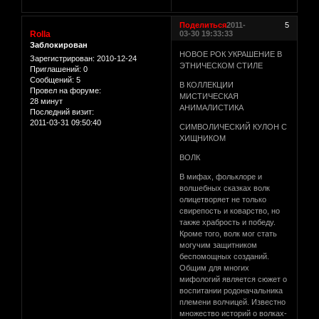
Поделиться
2011-
5
Rolla
03-30 19:33:33
Заблокирован
НОВОЕ РОК УКРАШЕНИЕ В
Зарегистрирован
: 2010-12-24
ЭТНИЧЕСКОМ СТИЛЕ
Приглашений:
0
Сообщений:
5
В КОЛЛЕКЦИИ
Провел на форуме:
МИСТИЧЕСКАЯ
28 минут
АНИМАЛИСТИКА
Последний визит:
2011-03-31 09:50:40
СИМВОЛИЧЕСКИЙ КУЛОН C
ХИЩНИКОМ
ВОЛК
В мифах, фольклоре и
волшебных сказках волк
олицетворяет не только
свирепость и коварство, но
также храбрость и победу.
Кроме того, волк мог стать
могучим защитником
беспомощных созданий.
Общим для многих
мифологий является сюжет о
воспитании родоначальника
племени волчицей. Известно
множество историй о волках-