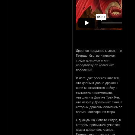
Древнее предание гласит, что
Гвендал был изгнанником
среди драконов и жил
неподалеку от кельтских
поселений.
В легендах рассказывается,
что давным-давно драконы
вели многолетнюю войну с
кельтскими племенами,
жившими в Долине Трех Рек,
что лежит у Драконьих скал, в
которых драконы селились со
времен сотворения мира.
Однажды на Совете Родов, в
котором принимали участие
главы драконьих кланов,
Гвендал выступил против