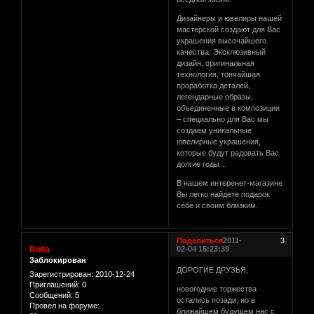
Дизайнеры и ювелиры нашей
мастерской создают для Вас
украшения высочайшего
качества. Эксклюзивный
дизайн, оригинальная
технология, тончайшая
проработка деталей,
легендарные образы,
объединенные в композиции
– специально для Вас мы
создаем уникальные
ювелирные украшения,
которые будут радовать Вас
долгие годы…
В нашем интеренет-магазине
Вы легко найдете подарок
себе и своим близким.
Поделиться
2011-
3
Rolla
02-04 15:23:39
Заблокирован
ДОРОГИЕ ДРУЗЬЯ,
Зарегистрирован
: 2010-12-24
Приглашений:
0
новогодние торжества
Сообщений:
5
остались позади, но в
Провел на форуме:
ближайшем будущем нас с