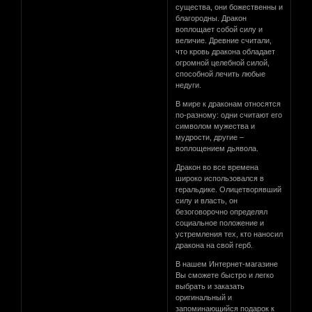
существа, они божественны и
благородны. Дракон
воплощает собой силу и
величие. Древние считали,
что кровь дракона обладает
огромной целебной силой,
способной лечить любые
недуги.
В мире к драконам относятся
по-разному: одни считают его
символом мужества и
мудрости, другие –
воплощением дьявола.
Дракон во все времена
широко использовался в
геральдике. Олицетворявший
силу и власть, он
безоговорочно определял
социальное положение и
устремления тех, кто наносил
дракона на свой герб.
В нашем Интернет-магазине
Вы сможете быстро и легко
выбрать и заказать
оригинальный и
запоминающийся подарок к