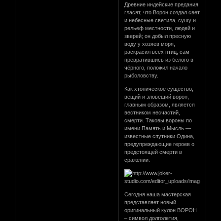
Древние индейские предания
гласят, что Ворон создал свет
и небесные светила, сушу и
рельеф местности, людей и
зверей; он добыл пресную
воду у хозяев моря,
раскрасил всех птиц, сам
превратившись из белого в
чёрного, положил начало
рыболовству.
Как хтоническое существо,
вещий и зловещий ворон,
главным образом, является
вестником несчастий,
смерти. Таковы вороны по
имени Память и Мысль —
известные спутники Одина,
предупреждающие героев о
предстоящей смерти в
сражении.
Сегодня наша мастерская
представляет новый
оригинальный кулон ВОРОН
– символ долголетия,