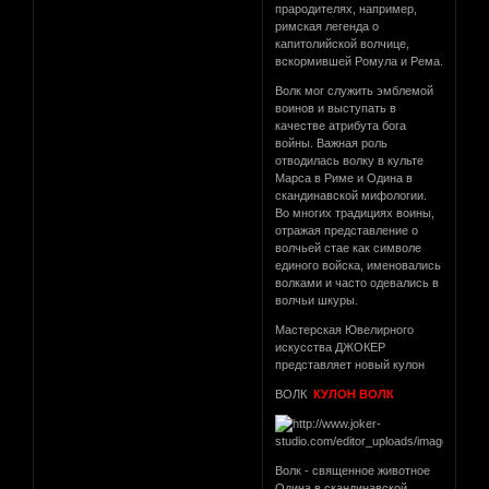
прародителях, например,
римская легенда о
капитолийской волчице,
вскормившей Ромула и Рема.
Волк мог служить эмблемой
воинов и выступать в
качестве атрибута бога
войны. Важная роль
отводилась волку в культе
Марса в Риме и Одина в
скандинавской мифологии.
Во многих традициях воины,
отражая представление о
волчьей стае как символе
единого войска, именовались
волками и часто одевались в
волчьи шкуры.
Мастерская Ювелирного
искусства ДЖОКЕР
представляет новый кулон
ВОЛК
КУЛОН ВОЛК
Волк - священное животное
Одина в скандинавской