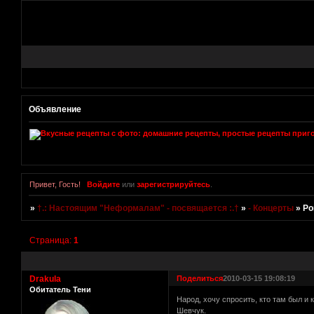
Объявление
Привет, Гость!
Войдите
или
зарегистрируйтесь
.
»
†.: Настоящим "Неформалам" - посвящается :.†
»
- Концерты
»
Ро
Страница:
1
Drakula
Поделиться
2010-03-15 19:08:19
Обитатель Тени
Народ, хочу спросить, кто там был и 
Шевчук.