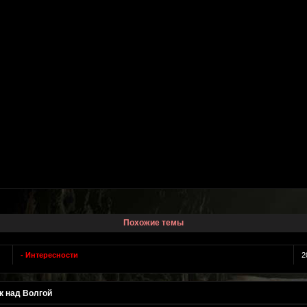
Похожие темы
- Интересности
2
к над Волгой