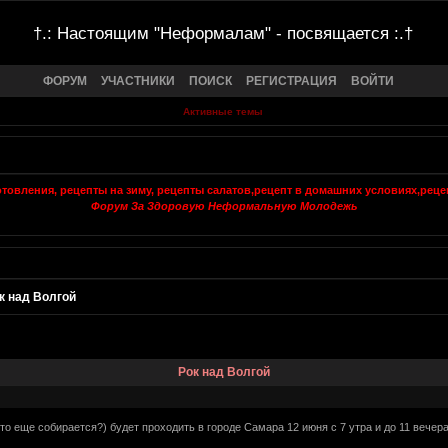
†.: Настоящим "Неформалам" - посвящается :.†
ФОРУМ
УЧАСТНИКИ
ПОИСК
РЕГИСТРАЦИЯ
ВОЙТИ
Активные темы
Форум За Здоровую Неформальную Молодежь
к над Волгой
Рок над Волгой
кто еще собирается?) будет проходить в городе Самара 12 июня с 7 утра и до 11 вечер