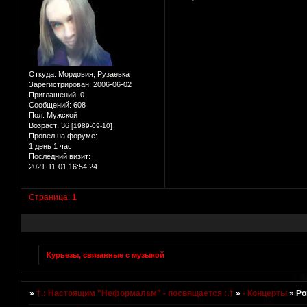
Откуда:
Мордовия, Рузаевка
Зарегистрирован
: 2006-06-02
Приглашений:
0
Сообщений:
608
Пол:
Мужской
Возраст:
36
[1989-09-10]
Провел на форуме:
1 день 1 час
Последний визит:
2021-11-01 16:54:24
Страница:
1
Курьезы, связанные с музыкой
»
†.: Настоящим "Неформалам" - посвящается :.†
»
- Концерты
»
Ро