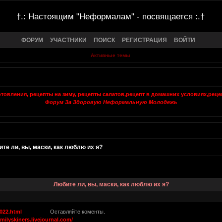
†.: Настоящим "Неформалам" - посвящается :.†
ФОРУМ
УЧАСТНИКИ
ПОИСК
РЕГИСТРАЦИЯ
ВОЙТИ
Активные темы
Форум За Здоровую Неформальную Молодежь
те ли, вы, маски, как люблю их я?
Любите ли, вы, маски, как люблю их я?
4022.html
Оставляйте коменты.
amilyskiners.livejournal.com/