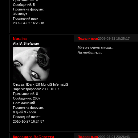
Сообщений:
5
Провел на форуме:
36 минут
Последний визит:
2009-04-03 16:26:18
Nuraina
Поделиться
2009-03-31 18:25:17
Ala†A Shefango
Мне не очень маска....
На любителя.
Откуда:
[Dark Elf] MundiS InfernaLiS
Зарегистрирован
: 2006-10-07
Приглашений:
0
Сообщений:
2607
Пол:
Женский
Провел на форуме:
8 дней 9 часов
Последний визит:
2010-10-27 16:24:57
Кассандра ВаБлатски
Поделиться
2009-04-01 23:26:43