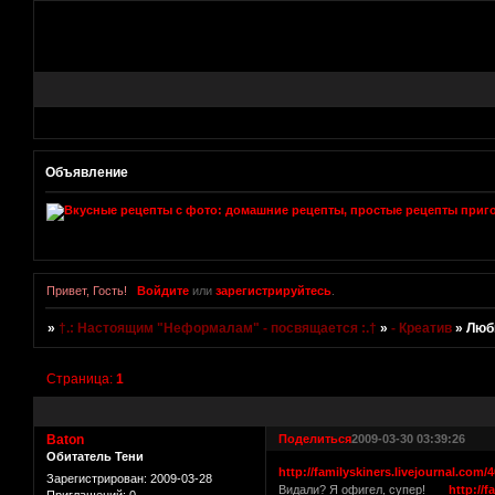
Объявление
Привет, Гость!
Войдите
или
зарегистрируйтесь
.
»
†.: Настоящим "Неформалам" - посвящается :.†
»
- Креатив
»
Люби
Страница:
1
Baton
Поделиться
2009-03-30 03:39:26
Обитатель Тени
http://familyskiners.livejournal.com/
Зарегистрирован
: 2009-03-28
Видали? Я офигел, супер!
http://f
Приглашений:
0