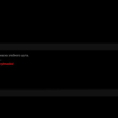
маска злобного шута.
.
ory/masks/