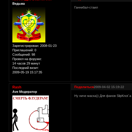
Ведьма
Ганнибал-стаил
Зарегистрирован
: 2008-01-23
Приглашений:
0
Сообщений:
98
Провел на форуме:
14 часов 29 минут
Последний визит:
2009-05-19 15:17:35
Rash
Поделиться
2009-04-02 15:19:22
Ave Модератор
Ну ниче маска)) Для фанов SlipKnot`a 