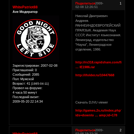
Поделиться
2009-
1
WhitePatriot88
02-08 12:26:51
Ave Модератор
Николай Дмитриевич
Андреев.
РАННЕИНДОЕВРОПЕЙСКИЙ
ПРАЯЗЫК. Академия Наук
СССР, Институт языкознания.
Ленинград, издательство
"Наука", Ленинградское
отделение, 1986.
http://rs318.rapidshare.com/files/129
Зарегистрирован
: 2007-02-08
… IE1986.rar
Приглашений:
0
Сообщений:
2085
http://ifolder.ru/10447668
Пол:
Мужской
Возраст:
41
[1985-04-11]
Провел на форуме:
4 часа 50 минут
Последний визит:
2009-05-20 22:14:34
Скачать DJVU viewer
http://games.2s.ru/index.php?
ids=downlo … amp;id=178
Поделиться
2009-
2
WhitePatriot88
02-08 19:22:36