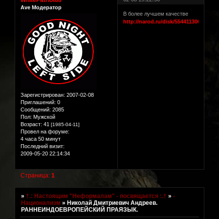
Ave Модератор
В более лучшем качестве
http://narod.ru/disk/5544113000/andr
Зарегистрирован
: 2007-02-08
Приглашений:
0
Сообщений:
2085
Пол:
Мужской
Возраст:
41
[1985-04-11]
Провел на форуме:
4 часа 50 минут
Последний визит:
2009-05-20 22:14:34
Страница:
1
»
†.: Настоящим "Неформалам" - посвящается :.†
»
-
Национализм
»
Николай Дмитриевич Андреев.
РАННЕИНДОЕВРОПЕЙСКИЙ ПРАЯЗЫК.