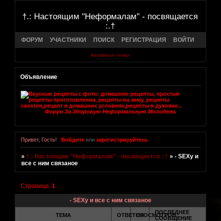
†.: Настоящим "Неформалам" - посвящается
:.†
ФОРУМ
УЧАСТНИКИ
ПОИСК
РЕГИСТРАЦИЯ
ВОЙТИ
Активные темы
Объявление
Форум За Здоровую Неформальную Молодежь
Привет, Гость!
Войдите
или
зарегистрируйтесь
.
»
†.: Настоящим "Неформалам" - посвящается :.†
»
- SEXу и
все с ним связаное
Страница:
1
- SEXу и все с ним связаное
ПОСЛЕДНЕЕ
ТЕМА
ОТВЕТОВ
ПРОСМОТРОВ
СООБЩЕНИЕ