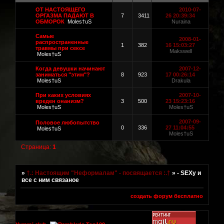
ОТ НАСТОЯЩЕГО
2010-07-
ОРГАЗМА ПАДАЮТ В
7
3411
26 20:39:34
ОБМОРОК
Moles†uS
Nuraina
Самые
2008-01-
распространенные
1
382
16 15:03:27
травмы при сексе
Makswell
Moles†uS
Когда девушки начинают
2007-12-
заниматься "этим"?
8
923
17 00:26:14
Moles†uS
Drakula
При каких условиях
2007-10-
вреден онанизм?
3
500
23 15:23:16
Moles†uS
Moles†uS
2007-09-
Половое любопытство
0
336
27 11:04:55
Moles†uS
Moles†uS
Страница:
1
»
†.: Настоящим "Неформалам" - посвящается :.†
»
- SEXу и
все с ним связаное
создать форум бесплатно