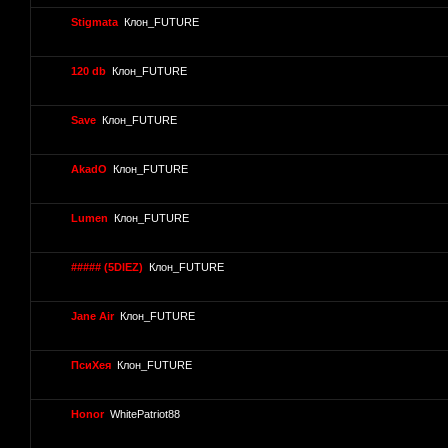
Stigmata
Клон_FUTURE
120 db
Клон_FUTURE
Save
Клон_FUTURE
AkadO
Клон_FUTURE
Lumen
Клон_FUTURE
##### (5DIEZ)
Клон_FUTURE
Jane Air
Клон_FUTURE
ПсиХея
Клон_FUTURE
Honor
WhitePatriot88