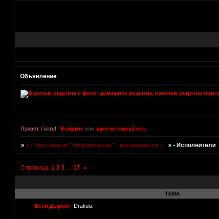
Объявление
Привет, Гость!
Войдите
или
зарегистрируйтесь
.
»
†.: Настоящим "Неформалам" - посвящается :.†
»
- Исполнители
Страница:
1
2
3
…
17
»
ТЕМА
Веня Дыркин
Drakula